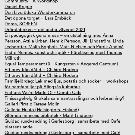
Community - A Workshop
Daniel Kruger
Den Liverödska Wunderkammaren
Det öppna torget – Lars Embäck
Doma, SCREEN
Drömfabriken – det andra väveriet 2021
En pedagogisk genomresa – en utställning med Anna
Persson, Attila Urbán, Henrik Persson, Jill Lindström, Linda
Tedsdotter, Malin Bogholt, Mats Nielsen och Patrik Andiné
Endre Nemes, konst och språk - Föreläsning med Thomas
Millroth
Equal Temperament (9 - Kungssten > Angered Centrum)
Ett brev från dåtid – Chihiro Nodera
Ett brev från dåtid – Chihiro Nodera
Familjelördag: Lek med ljus, potatis och socker – workshops
för barnfamiljer på Alingsås kulturhus
Fictions We're Made Of - Combi Cats
Finissagehelg Glokala sammantrasslingar och lerbränning?
Galleri Pirra x Terese Molin
Galleria Huuto (Helsingfors, Finland)
Glömda minnens bibliotek - Marit Lindberg
Guidad rundvandring i Gerlesborg i samarbete med Café
platsens ande
Guidad rundvandring i Gerlesborg i samarbete med Café