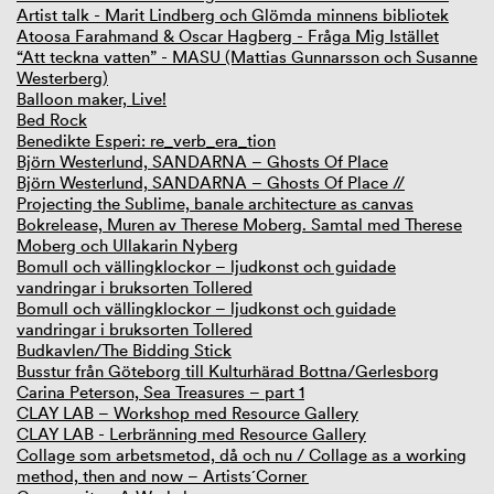
Artist talk - Marit Lindberg och Glömda minnens bibliotek
Atoosa Farahmand & Oscar Hagberg - Fråga Mig Istället
“Att teckna vatten” - MASU (Mattias Gunnarsson och Susanne
Westerberg)
Balloon maker, Live!
Bed Rock
Benedikte Esperi: re_verb_era_tion
Björn Westerlund, SANDARNA – Ghosts Of Place
Björn Westerlund, SANDARNA – Ghosts Of Place //
Projecting the Sublime, banale architecture as canvas
Bokrelease, Muren av Therese Moberg. Samtal med Therese
Moberg och Ullakarin Nyberg
Bomull och vällingklockor – ljudkonst och guidade
vandringar i bruksorten Tollered
Bomull och vällingklockor – ljudkonst och guidade
vandringar i bruksorten Tollered
Budkavlen/The Bidding Stick
Busstur från Göteborg till Kulturhärad Bottna/Gerlesborg
Carina Peterson, Sea Treasures – part 1
CLAY LAB – Workshop med Resource Gallery
CLAY LAB - Lerbränning med Resource Gallery
Collage som arbetsmetod, då och nu / Collage as a working
method, then and now – Artists´Corner