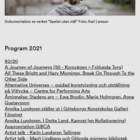
GIBCA Extended 2025
Dokumentation av verket ”Spelet utan mål” Foto: Karl Larsson
Program 2021
80/20
A Journey of Journeys (50 - Korsvägen > Frölunda Torg)
All These Bright and Hazy Mornings, Break On Through To the
Other Side
Alternative Universes – guidad konstvisning och utställning
på Vitlycke – Centre for Performing Arts
Åminnelse: Stadens arv – Ewa Brodin, Marie Holmgren, Anna
Gustavsson
Annika Lundgren ställer ut i Göteborgs Konstskolas Galleri
Fönstret
Annika Lundgren, I Detta Land, Kamrat (en Kollationering)
Appropriation GIBCA
Artist talk - Karin Lundgren Tallinger
Artist talk - Marit Lindberg och Glömda minnens bibliotek