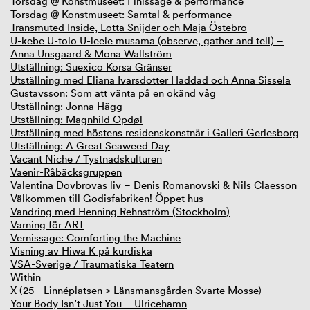
Torsdag @ Konstmuseet: Finissage & performance
Torsdag @ Konstmuseet: Samtal & performance
Transmuted Inside, Lotta Snijder och Maja Östebro
U-kebe U-tolo U-leele musama (observe, gather and tell) –
Anna Unsgaard & Mona Wallström
Utställning: Suexico Korsa Gränser
Utställning med Eliana Ivarsdotter Haddad och Anna Sissela
Gustavsson: Som att vänta på en okänd våg
Utställning: Jonna Hägg
Utställning: Magnhild Opdøl
Utställning med höstens residenskonstnär i Galleri Gerlesborg
Utställning: A Great Seaweed Day
Vacant Niche / Tystnadskulturen
Vaenir-Råbäcksgruppen
Valentina Dovbrovas liv – Denis Romanovski & Nils Claesson
Välkommen till Godisfabriken! Öppet hus
Vandring med Henning Rehnström (Stockholm)
Varning för ART
Vernissage: Comforting the Machine
Visning av Hiwa K på kurdiska
VSA-Sverige / Traumatiska Teatern
Within
X (25 - Linnéplatsen > Länsmansgården Svarte Mosse)
Your Body Isn’t Just You – Ulricehamn