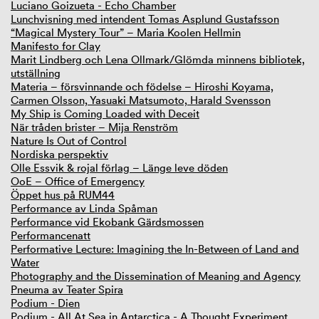
Luciano Goizueta - Echo Chamber
Lunchvisning med intendent Tomas Asplund Gustafsson
“Magical Mystery Tour” – Maria Koolen Hellmin
Manifesto for Clay
Marit Lindberg och Lena Ollmark/Glömda minnens bibliotek,
utställning
Materia – försvinnande och födelse – Hiroshi Koyama,
Carmen Olsson, Yasuaki Matsumoto, Harald Svensson
My Ship is Coming Loaded with Deceit
När tråden brister – Mija Renström
Nature Is Out of Control
Nordiska perspektiv
Olle Essvik & rojal förlag – Länge leve döden
OoE – Office of Emergency
Öppet hus på RUM44
Performance av Linda Spåman
Performance vid Ekobank Gärdsmossen
Performancenatt
Performative Lecture: Imagining the In-Between of Land and
Water
Photography and the Dissemination of Meaning and Agency
Pneuma av Teater Spira
Podium - Dien
Podium - All At Sea in Antarctica - A Thought Experiment