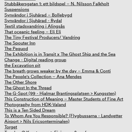
Stubbåkersgatan 1: ett bildspel – N. Nilsson Falkholt
Suspensions
Synvändor i Sjuhärad – Bollebygd
Synvändor i Sjuhärad - Rydal
Textil stadsvandring i Alingsås
That oceanic feeling – Eli Eli
The Tiny Festival Producers/ Vandring
The Spouter Inn
The Pequod
The Exhibition is in Transit x The Ghost Ship and the Sea
Change - Digital reading group
the Excavation pit
The breath grows weaker by the day – Emma & Conti
The People's Collection – Ana Mendes
The Other Shore
The Ghost In the Thread
The G-Spot (99 - Hjalmar Brantingsplatsen > Kungssten)
This Construction of Meaning – Master Students of Fine Art
Photography from HDK-Valand
This is a Ten Sided Dream
To Whom Are You Responsible? (Flygbussarna - Landvetter
Airport > Nils Ericsonterminalen)
Torget