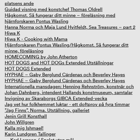
platsens ande
Guidad visning med konstchef Thomas Oldrell
Hågkomst. Så fungerar ditt minne – föreläsning med
hjärnforskaren Pontus Wasling
Hanna Norrna och Maja Lund Hvitfeldt, Sea Treasures – part 2
Hiwa K
Hiwa K - Cooking with Mama
Hjärnforskaren Pontus Wasling/Hågkomst. Så fungerar ditt
minne, föreläsning
HOMECOMING by John Atherton
HOT DOGS and HOT DOGs Extended Utställningar
HOT DOGS Extended
HYPHAE – Gaby Berglund Cárdenas och Beverley Hayes
HYPHAE – Gaby Berglund Cárdenas och Beverley Hayes
Internationella mansdagen: Henning Rehnström, konstnär och
Johan Dahnberg, intendent Hallands konstmuseum, samtalar
Invigning av Skaraborgs GIBCA Extended-vecka
Jag vet hur folkhemmet luktar - ett doftprov på fyra timmar
”Jag Finns”, Norma. Utställning, galleriet
Jenin Grill Konsthall
John Willgren
Kalla mig Ishmael!
Karin Lundgren Tallinger
Karl Larsson / Spelet utan mål