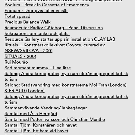
Podium - Break in Cassette of Emergency
Podium - Droppvis faller vi isär
Potatisparad
Precious Balance Walk
Raumdeuter Radio: Göteborg - Panel Discussion
Rekreation som tanke och plats
Resource Gallery startar upp sin installation CLAY LAB
Rituals – Konstnärskollektivet Coyote, curerad av
NSFW/SVILOVA - 2001
RITUALS - 2001
Rui Mourão
Sad moment mummy – Lina Ikse
Salong: Andra koreografier, nya rum utifrån begreppet kritisk
turism
Salong: Stadsvandring med konstnärerna Moi Tran (London)
& FR AUD (London)
Salong: Andra koreografier, nya rum utifrån begreppet kritisk
turism
Sammanvävande Vandring/Tankegångar
Samtal med Åsa Herrgård
Samtal med Petter Ivarsson och Christian Munthe
Samtal Tjörn: Konstnären och havet
Samtal Tjörn: Ett hem vid havet