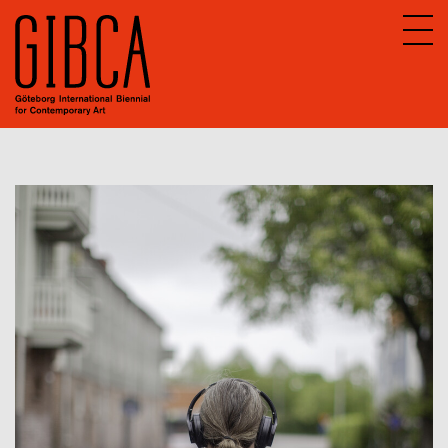
Sv
En
Om GIBCA Extended
Nätverket
Arkiv
GIBCA Extended 2013
GIBCA Extended 2015
GIBCA Extended 2017
GIBCA Extended 2019
GIBCA Extended 2021
Aktörer 2021
Utställning
Program 2021
GIBCA Extended 2023