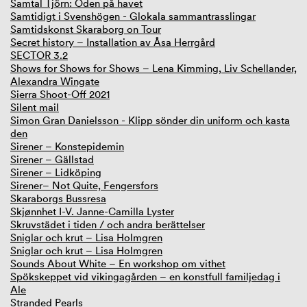
Samtal Tjörn: Öden på havet
Samtidigt i Svenshögen - Glokala sammantrasslingar
Samtidskonst Skaraborg on Tour
Secret history – Installation av Åsa Herrgård
SECTOR 3.2
Shows for Shows for Shows – Lena Kimming, Liv Schellander,
Alexandra Wingate
Sierra Shoot-Off 2021
Silent mail
Simon Gran Danielsson - Klipp sönder din uniform och kasta
den
Sirener – Konstepidemin
Sirener – Gällstad
Sirener – Lidköping
Sirener– Not Quite, Fengersfors
Skaraborgs Bussresa
Skjønnhet I-V. Janne-Camilla Lyster
Skruvstädet i tiden / och andra berättelser
Sniglar och krut – Lisa Holmgren
Sniglar och krut – Lisa Holmgren
Sounds About White – En workshop om vithet
Spökskeppet vid vikingagården – en konstfull familjedag i
Ale
Stranded Pearls