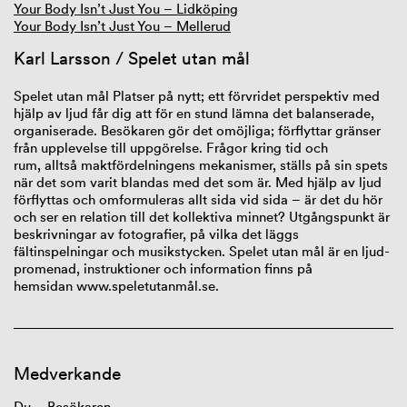
Your Body Isn’t Just You – Lidköping
Your Body Isn’t Just You – Mellerud
Karl Larsson / Spelet utan mål
Spelet utan mål‭ Platser på nytt; ett förvridet perspektiv med
hjälp av ljud får dig att för en stund lämna det balanserade,
organiserade. Besökaren gör det omöjliga; förflyttar gränser
från upplevelse till uppgörelse. Frågor kring tid och
rum
,
alltså maktfördelningens mekanismer
,
ställs på sin spets
när det som varit blandas med det som är. Med hjälp av ljud
förflytta
s
och
om
formuleras allt sida vid sida
– ä
r det du hör
och ser en relation till det kollektiva minnet? Utgångspunkt är
beskrivningar av fotografier, på vilka det läggs
fältinspelningar och musikstycken. Spelet utan mål är en ljud-
promenad, instruktioner och information finns på
hemsida
n
www.speletutanmål.se
.
Medverkande
Du – Besökaren