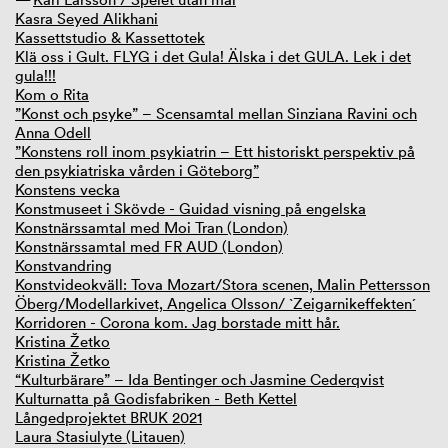
Kasra Seyed Alikhani
Kassettstudio & Kassettotek
Klä oss i Gult. FLYG i det Gula! Älska i det GULA. Lek i det
gula!!!
Kom o Rita
”Konst och psyke” – Scensamtal mellan Sinziana Ravini och
Anna Odell
”Konstens roll inom psykiatrin – Ett historiskt perspektiv på
den psykiatriska vården i Göteborg”
Konstens vecka
Konstmuseet i Skövde - Guidad visning på engelska
Konstnärssamtal med Moi Tran (London)
Konstnärssamtal med FR AUD (London)
Konstvandring
Konstvideokväll: Tova Mozart/Stora scenen, Malin Pettersson
Öberg/Modellarkivet, Angelica Olsson/ `Zeigarnikeffekten´
Korridoren - Corona kom. Jag borstade mitt hår.
Kristina Žetko
Kristina Žetko
“Kulturbärare” – Ida Bentinger och Jasmine Cederqvist
Kulturnatta på Godisfabriken - Beth Kettel
Långedprojektet BRUK 2021
Laura Stasiulyte (Litauen)