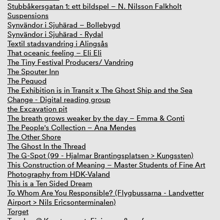
Stubbåkersgatan 1: ett bildspel – N. Nilsson Falkholt
Suspensions
Synvändor i Sjuhärad – Bollebygd
Synvändor i Sjuhärad - Rydal
Textil stadsvandring i Alingsås
That oceanic feeling – Eli Eli
The Tiny Festival Producers/ Vandring
The Spouter Inn
The Pequod
The Exhibition is in Transit x The Ghost Ship and the Sea
Change - Digital reading group
the Excavation pit
The breath grows weaker by the day – Emma & Conti
The People's Collection – Ana Mendes
The Other Shore
The Ghost In the Thread
The G-Spot (99 - Hjalmar Brantingsplatsen > Kungssten)
This Construction of Meaning – Master Students of Fine Art
Photography from HDK-Valand
This is a Ten Sided Dream
To Whom Are You Responsible? (Flygbussarna - Landvetter
Airport > Nils Ericsonterminalen)
Torget