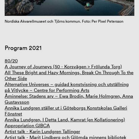
GIBCA Extended 2025
Nordiska Akvarellmuseet och Tjörns kommun. Foto: Per Pixel Petersson
Program 2021
80/20
A Journey of Journeys (50 - Korsvägen > Frölunda Torg)
All These Bright and Hazy Mornings, Break On Through To the
Other Side
Alternative Universes – guidad konstvisning och utställning
på Vitlycke – Centre for Performing Arts
Åminnelse: Stadens arv – Ewa Brodin, Marie Holmgren, Anna
Gustavsson
Annika Lundgren ställer ut i Göteborgs Konstskolas Galleri
Fönstret
Annika Lundgren, I Detta Land, Kamrat (en Kollationering)
Appropriation GIBCA
Artist talk - Karin Lundgren Tallinger
Artist talk - Marit Lindberg och Glömda minnens bibliotek