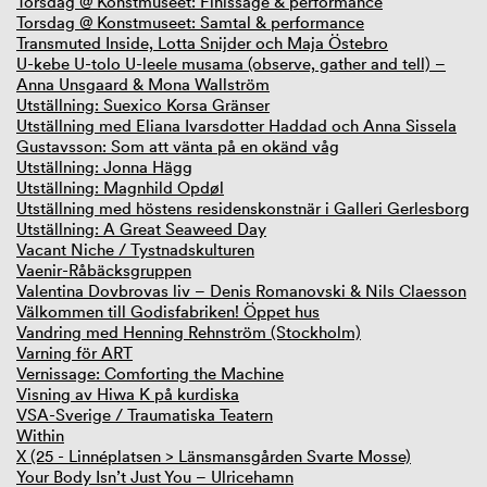
Torsdag @ Konstmuseet: Finissage & performance
Torsdag @ Konstmuseet: Samtal & performance
Transmuted Inside, Lotta Snijder och Maja Östebro
U-kebe U-tolo U-leele musama (observe, gather and tell) –
Anna Unsgaard & Mona Wallström
Utställning: Suexico Korsa Gränser
Utställning med Eliana Ivarsdotter Haddad och Anna Sissela
Gustavsson: Som att vänta på en okänd våg
Utställning: Jonna Hägg
Utställning: Magnhild Opdøl
Utställning med höstens residenskonstnär i Galleri Gerlesborg
Utställning: A Great Seaweed Day
Vacant Niche / Tystnadskulturen
Vaenir-Råbäcksgruppen
Valentina Dovbrovas liv – Denis Romanovski & Nils Claesson
Välkommen till Godisfabriken! Öppet hus
Vandring med Henning Rehnström (Stockholm)
Varning för ART
Vernissage: Comforting the Machine
Visning av Hiwa K på kurdiska
VSA-Sverige / Traumatiska Teatern
Within
X (25 - Linnéplatsen > Länsmansgården Svarte Mosse)
Your Body Isn’t Just You – Ulricehamn