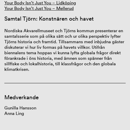
Your Body Isn’t Just You – Lidköping
Your Body Isn’t Just You – Mellerud
Samtal Tjörn: Konstnären och havet
Nordiska Akvarellmuseet och Tjörns kommun presenterar en
samtalsserie som på olika sätt och ur olika perspektiv lyfter
Tjörns historia och framtid. Tillsammans med inbjudna gäster
diskuterar vi hur liv formas på havets villkor. Utifrån
biennalens tema hoppas vi kunna lyfta globala frågor direkt
förankrade i öns historia, med ämnen som spänner från
sillfiske och lokalhistoria, till klassfrågor och den globala
klimatkrisen.
Medverkande
Gunilla Hansson
Anna Ling