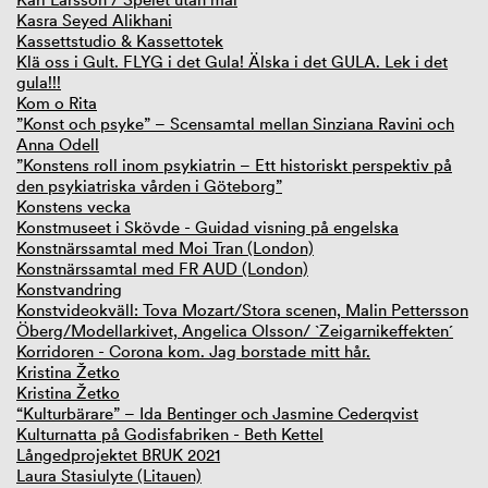
Kasra Seyed Alikhani
Kassettstudio & Kassettotek
Klä oss i Gult. FLYG i det Gula! Älska i det GULA. Lek i det
gula!!!
Kom o Rita
”Konst och psyke” – Scensamtal mellan Sinziana Ravini och
Anna Odell
”Konstens roll inom psykiatrin – Ett historiskt perspektiv på
den psykiatriska vården i Göteborg”
Konstens vecka
Konstmuseet i Skövde - Guidad visning på engelska
Konstnärssamtal med Moi Tran (London)
Konstnärssamtal med FR AUD (London)
Konstvandring
Konstvideokväll: Tova Mozart/Stora scenen, Malin Pettersson
Öberg/Modellarkivet, Angelica Olsson/ `Zeigarnikeffekten´
Korridoren - Corona kom. Jag borstade mitt hår.
Kristina Žetko
Kristina Žetko
“Kulturbärare” – Ida Bentinger och Jasmine Cederqvist
Kulturnatta på Godisfabriken - Beth Kettel
Långedprojektet BRUK 2021
Laura Stasiulyte (Litauen)