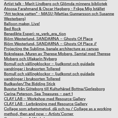
Artist talk - Marit Lindberg och Glömda minnens bibliotek
Atoosa Farahmand & Oscar Hagberg - Fråga Mig Istället
“Att teckna vatten” - MASU (Mattias Gunnarsson och Susanne
Westerberg)
Balloon maker, Live!
Bed Rock
Benedikte Esperi: re_verb_era_tion
Björn Westerlund, SANDARNA – Ghosts Of Place
Björn Westerlund, SANDARNA – Ghosts Of Place //
Projecting the Sublime, banale architecture as canvas
Bokrelease, Muren av Therese Moberg. Samtal med Therese
Moberg och Ullakarin Nyberg
Bomull och vällingklockor – ljudkonst och guidade
vandringar i bruksorten Tollered
Bomull och vällingklockor – ljudkonst och guidade
vandringar i bruksorten Tollered
Budkavlen/The Bidding Stick
Busstur från Göteborg till Kulturhärad Bottna/Gerlesborg
Carina Peterson, Sea Treasures – part 1
CLAY LAB – Workshop med Resource Gallery
CLAY LAB - Lerbränning med Resource Gallery
Collage som arbetsmetod, då och nu / Collage as a working
method, then and now – Artists´Corner