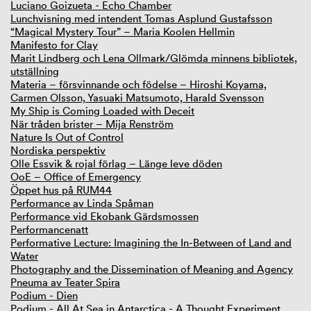
Luciano Goizueta - Echo Chamber
Lunchvisning med intendent Tomas Asplund Gustafsson
“Magical Mystery Tour” – Maria Koolen Hellmin
Manifesto for Clay
Marit Lindberg och Lena Ollmark/Glömda minnens bibliotek,
utställning
Materia – försvinnande och födelse – Hiroshi Koyama,
Carmen Olsson, Yasuaki Matsumoto, Harald Svensson
My Ship is Coming Loaded with Deceit
När tråden brister – Mija Renström
Nature Is Out of Control
Nordiska perspektiv
Olle Essvik & rojal förlag – Länge leve döden
OoE – Office of Emergency
Öppet hus på RUM44
Performance av Linda Spåman
Performance vid Ekobank Gärdsmossen
Performancenatt
Performative Lecture: Imagining the In-Between of Land and
Water
Photography and the Dissemination of Meaning and Agency
Pneuma av Teater Spira
Podium - Dien
Podium - All At Sea in Antarctica - A Thought Experiment