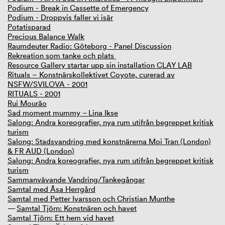
Podium - Break in Cassette of Emergency
Podium - Droppvis faller vi isär
Potatisparad
Precious Balance Walk
Raumdeuter Radio: Göteborg - Panel Discussion
Rekreation som tanke och plats
Resource Gallery startar upp sin installation CLAY LAB
Rituals – Konstnärskollektivet Coyote, curerad av
NSFW/SVILOVA - 2001
RITUALS - 2001
Rui Mourão
Sad moment mummy – Lina Ikse
Salong: Andra koreografier, nya rum utifrån begreppet kritisk
turism
Salong: Stadsvandring med konstnärerna Moi Tran (London)
& FR AUD (London)
Salong: Andra koreografier, nya rum utifrån begreppet kritisk
turism
Sammanvävande Vandring/Tankegångar
Samtal med Åsa Herrgård
Samtal med Petter Ivarsson och Christian Munthe
Samtal Tjörn: Konstnären och havet
Samtal Tjörn: Ett hem vid havet