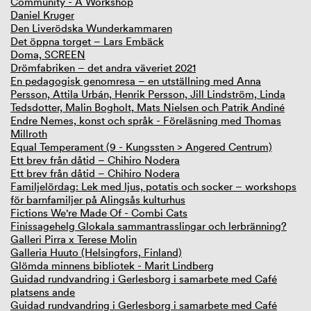
Community - A Workshop
Daniel Kruger
Den Liverödska Wunderkammaren
Det öppna torget – Lars Embäck
Doma, SCREEN
Drömfabriken – det andra väveriet 2021
En pedagogisk genomresa – en utställning med Anna
Persson, Attila Urbán, Henrik Persson, Jill Lindström, Linda
Tedsdotter, Malin Bogholt, Mats Nielsen och Patrik Andiné
Endre Nemes, konst och språk - Föreläsning med Thomas
Millroth
Equal Temperament (9 - Kungssten > Angered Centrum)
Ett brev från dåtid – Chihiro Nodera
Ett brev från dåtid – Chihiro Nodera
Familjelördag: Lek med ljus, potatis och socker – workshops
för barnfamiljer på Alingsås kulturhus
Fictions We're Made Of - Combi Cats
Finissagehelg Glokala sammantrasslingar och lerbränning?
Galleri Pirra x Terese Molin
Galleria Huuto (Helsingfors, Finland)
Glömda minnens bibliotek - Marit Lindberg
Guidad rundvandring i Gerlesborg i samarbete med Café
platsens ande
Guidad rundvandring i Gerlesborg i samarbete med Café