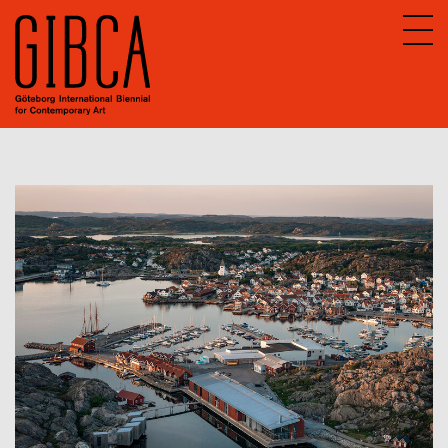
Sv
En
Om GIBCA Extended
Nätverket
Arkiv
GIBCA Extended 2013
GIBCA Extended 2015
GIBCA Extended 2017
GIBCA Extended 2019
GIBCA Extended 2021
Aktörer 2021
Utställning
Program 2021
GIBCA Extended 2023