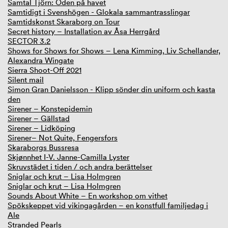
Samtal Tjörn: Öden på havet
Samtidigt i Svenshögen - Glokala sammantrasslingar
Samtidskonst Skaraborg on Tour
Secret history – Installation av Åsa Herrgård
SECTOR 3.2
Shows for Shows for Shows – Lena Kimming, Liv Schellander,
Alexandra Wingate
Sierra Shoot-Off 2021
Silent mail
Simon Gran Danielsson - Klipp sönder din uniform och kasta
den
Sirener – Konstepidemin
Sirener – Gällstad
Sirener – Lidköping
Sirener– Not Quite, Fengersfors
Skaraborgs Bussresa
Skjønnhet I-V. Janne-Camilla Lyster
Skruvstädet i tiden / och andra berättelser
Sniglar och krut – Lisa Holmgren
Sniglar och krut – Lisa Holmgren
Sounds About White – En workshop om vithet
Spökskeppet vid vikingagården – en konstfull familjedag i
Ale
Stranded Pearls