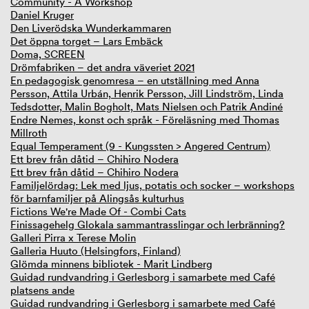
Community - A Workshop
Daniel Kruger
Den Liverödska Wunderkammaren
Det öppna torget – Lars Embäck
Doma, SCREEN
Drömfabriken – det andra väveriet 2021
En pedagogisk genomresa – en utställning med Anna
Persson, Attila Urbán, Henrik Persson, Jill Lindström, Linda
Tedsdotter, Malin Bogholt, Mats Nielsen och Patrik Andiné
Endre Nemes, konst och språk - Föreläsning med Thomas
Millroth
Equal Temperament (9 - Kungssten > Angered Centrum)
Ett brev från dåtid – Chihiro Nodera
Ett brev från dåtid – Chihiro Nodera
Familjelördag: Lek med ljus, potatis och socker – workshops
för barnfamiljer på Alingsås kulturhus
Fictions We're Made Of - Combi Cats
Finissagehelg Glokala sammantrasslingar och lerbränning?
Galleri Pirra x Terese Molin
Galleria Huuto (Helsingfors, Finland)
Glömda minnens bibliotek - Marit Lindberg
Guidad rundvandring i Gerlesborg i samarbete med Café
platsens ande
Guidad rundvandring i Gerlesborg i samarbete med Café