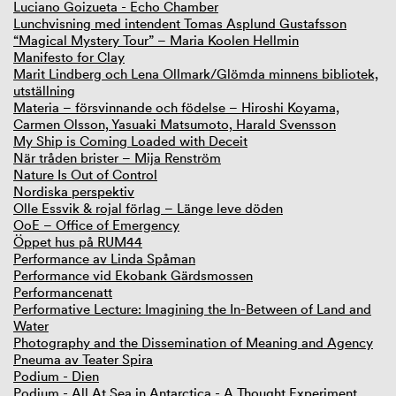
Luciano Goizueta - Echo Chamber
Lunchvisning med intendent Tomas Asplund Gustafsson
“Magical Mystery Tour” – Maria Koolen Hellmin
Manifesto for Clay
Marit Lindberg och Lena Ollmark/Glömda minnens bibliotek,
utställning
Materia – försvinnande och födelse – Hiroshi Koyama,
Carmen Olsson, Yasuaki Matsumoto, Harald Svensson
My Ship is Coming Loaded with Deceit
När tråden brister – Mija Renström
Nature Is Out of Control
Nordiska perspektiv
Olle Essvik & rojal förlag – Länge leve döden
OoE – Office of Emergency
Öppet hus på RUM44
Performance av Linda Spåman
Performance vid Ekobank Gärdsmossen
Performancenatt
Performative Lecture: Imagining the In-Between of Land and
Water
Photography and the Dissemination of Meaning and Agency
Pneuma av Teater Spira
Podium - Dien
Podium - All At Sea in Antarctica - A Thought Experiment