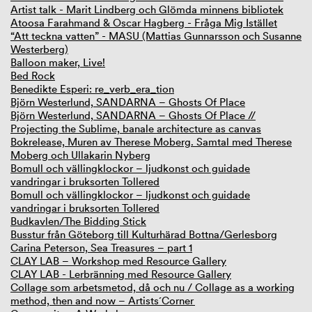
Artist talk - Marit Lindberg och Glömda minnens bibliotek
Atoosa Farahmand & Oscar Hagberg - Fråga Mig Istället
“Att teckna vatten” - MASU (Mattias Gunnarsson och Susanne
Westerberg)
Balloon maker, Live!
Bed Rock
Benedikte Esperi: re_verb_era_tion
Björn Westerlund, SANDARNA – Ghosts Of Place
Björn Westerlund, SANDARNA – Ghosts Of Place //
Projecting the Sublime, banale architecture as canvas
Bokrelease, Muren av Therese Moberg. Samtal med Therese
Moberg och Ullakarin Nyberg
Bomull och vällingklockor – ljudkonst och guidade
vandringar i bruksorten Tollered
Bomull och vällingklockor – ljudkonst och guidade
vandringar i bruksorten Tollered
Budkavlen/The Bidding Stick
Busstur från Göteborg till Kulturhärad Bottna/Gerlesborg
Carina Peterson, Sea Treasures – part 1
CLAY LAB – Workshop med Resource Gallery
CLAY LAB - Lerbränning med Resource Gallery
Collage som arbetsmetod, då och nu / Collage as a working
method, then and now – Artists´Corner