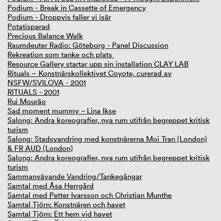
Podium - Break in Cassette of Emergency
Podium - Droppvis faller vi isär
Potatisparad
Precious Balance Walk
Raumdeuter Radio: Göteborg - Panel Discussion
Rekreation som tanke och plats
Resource Gallery startar upp sin installation CLAY LAB
Rituals – Konstnärskollektivet Coyote, curerad av
NSFW/SVILOVA - 2001
RITUALS - 2001
Rui Mourão
Sad moment mummy – Lina Ikse
Salong: Andra koreografier, nya rum utifrån begreppet kritisk
turism
Salong: Stadsvandring med konstnärerna Moi Tran (London)
& FR AUD (London)
Salong: Andra koreografier, nya rum utifrån begreppet kritisk
turism
Sammanvävande Vandring/Tankegångar
Samtal med Åsa Herrgård
Samtal med Petter Ivarsson och Christian Munthe
Samtal Tjörn: Konstnären och havet
Samtal Tjörn: Ett hem vid havet