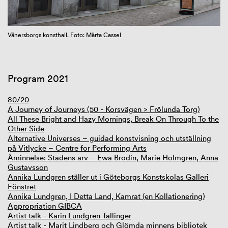
GIBCA Extended 2025
Vänersborgs konsthall. Foto: Märta Cassel
Program 2021
80/20
A Journey of Journeys (50 - Korsvägen > Frölunda Torg)
All These Bright and Hazy Mornings, Break On Through To the
Other Side
Alternative Universes – guidad konstvisning och utställning
på Vitlycke – Centre for Performing Arts
Åminnelse: Stadens arv – Ewa Brodin, Marie Holmgren, Anna
Gustavsson
Annika Lundgren ställer ut i Göteborgs Konstskolas Galleri
Fönstret
Annika Lundgren, I Detta Land, Kamrat (en Kollationering)
Appropriation GIBCA
Artist talk - Karin Lundgren Tallinger
Artist talk - Marit Lindberg och Glömda minnens bibliotek