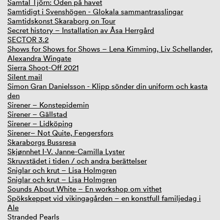
Samtal Tjörn: Öden på havet
Samtidigt i Svenshögen - Glokala sammantrasslingar
Samtidskonst Skaraborg on Tour
Secret history – Installation av Åsa Herrgård
SECTOR 3.2
Shows for Shows for Shows – Lena Kimming, Liv Schellander,
Alexandra Wingate
Sierra Shoot-Off 2021
Silent mail
Simon Gran Danielsson - Klipp sönder din uniform och kasta
den
Sirener – Konstepidemin
Sirener – Gällstad
Sirener – Lidköping
Sirener– Not Quite, Fengersfors
Skaraborgs Bussresa
Skjønnhet I-V. Janne-Camilla Lyster
Skruvstädet i tiden / och andra berättelser
Sniglar och krut – Lisa Holmgren
Sniglar och krut – Lisa Holmgren
Sounds About White – En workshop om vithet
Spökskeppet vid vikingagården – en konstfull familjedag i
Ale
Stranded Pearls