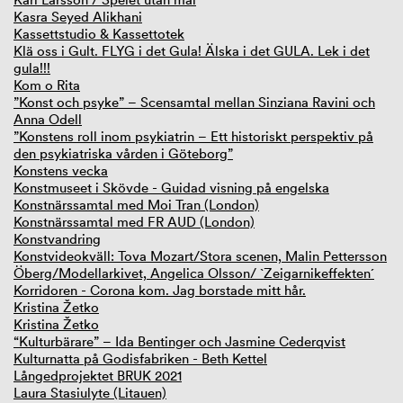
Kasra Seyed Alikhani
Kassettstudio & Kassettotek
Klä oss i Gult. FLYG i det Gula! Älska i det GULA. Lek i det
gula!!!
Kom o Rita
”Konst och psyke” – Scensamtal mellan Sinziana Ravini och
Anna Odell
”Konstens roll inom psykiatrin – Ett historiskt perspektiv på
den psykiatriska vården i Göteborg”
Konstens vecka
Konstmuseet i Skövde - Guidad visning på engelska
Konstnärssamtal med Moi Tran (London)
Konstnärssamtal med FR AUD (London)
Konstvandring
Konstvideokväll: Tova Mozart/Stora scenen, Malin Pettersson
Öberg/Modellarkivet, Angelica Olsson/ `Zeigarnikeffekten´
Korridoren - Corona kom. Jag borstade mitt hår.
Kristina Žetko
Kristina Žetko
“Kulturbärare” – Ida Bentinger och Jasmine Cederqvist
Kulturnatta på Godisfabriken - Beth Kettel
Långedprojektet BRUK 2021
Laura Stasiulyte (Litauen)