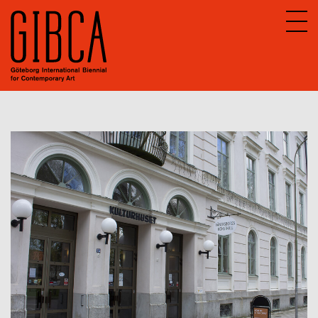
Sv
En
Om GIBCA Extended
Nätverket
Arkiv
GIBCA Extended 2013
GIBCA Extended 2015
GIBCA Extended 2017
GIBCA Extended 2019
GIBCA Extended 2021
Aktörer 2021
Utställning
Program 2021
GIBCA Extended 2023