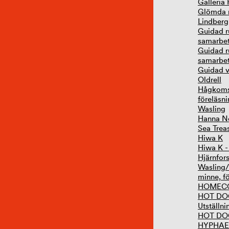
Galleria 
Glömda m
Lindberg
Guidad r
samarbet
Guidad r
samarbet
Guidad v
Oldrell
Hågkomst
föreläsn
Wasling
Hanna No
Sea Treas
Hiwa K
Hiwa K 
Hjärnfor
Wasling/
minne, f
HOMECOM
HOT DOG
Utställni
HOT DOG
HYPHAE 