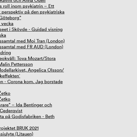
 Ravini och Anna Odell
 roll inom psykiatrin – Ett
t perspektiv på den psykiatriska
 Göteborg”
 vecka
eet i Skövde - Guidad visning
ska
ssamtal med Moi Tran (London)
rssamtal med FR AUD (London)
dring
eokväll: Tova Mozart/Stora
Malin Pettersson
dellarkivet, Angelica Olsson/
keffekten´
en - Corona kom. Jag borstade
 Žetko
 Žetko
ärare” – Ida Bentinger och
Cederqvist
tta på Godisfabriken - Beth
ojektet BRUK 2021
siulyte (Litauen)