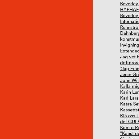
Beverley
HYPHAE 
Beverley
Internat
Rehnströ
Dahnberg
konstmus
Invignin
Extende
Jag vet h
doftprov
”Jag Finn
Jenin Gri
John Wil
Kalla mi
Karin Lu
Karl Lars
Kasra Se
Kassetts
Klä oss i
det GULA.
Kom o Ri
”Konst o