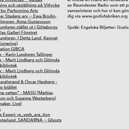
ing och utställning på Vitlycke
av Raumdeuter Radio som ett pro
 for Performing Arts
samexisterar och hur vi kan gör
e: Stadens arv – Ewa Brodin,
dig via
www.godisfabriken.org
lmgren, Anna Gustavsson
undgren ställer ut i Göteborgs
Språk: Engelska Biljetter: Gratis
las Galleri Fönstret
undgren, I Detta Land, Kamrat
tionering)
iation GIBCA
lk - Karin Lundgren Tallinger
alk - Marit Lindberg och Glömda
bibliotek
alk - Marit Lindberg och Glömda
bibliotek
Farahmand & Oscar Hagberg -
 Istället
kna vatten” - MASU (Mattias
on och Susanne Westerberg)
maker, Live!
k
e Esperi: re_verb_era_tion
esterlund, SANDARNA – Ghosts