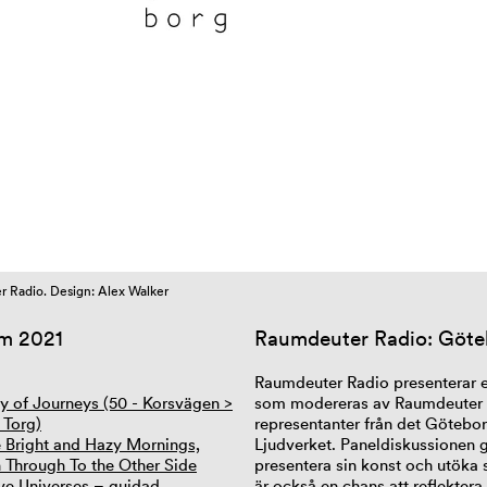
 Radio. Design: Alex Walker
m 2021
Raumdeuter
Radio: Göte
Raumdeuter Radio presenterar 
y of Journeys (50 - Korsvägen >
som modereras av Raumdeuter 
 Torg)
representanter från det Götebor
e Bright and Hazy Mornings,
Ljudverket. Paneldiskussionen 
 Through To the Other Side
presentera sin konst och utöka 
ive Universes – guidad
är också en chans att reflekter