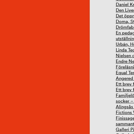
Daniel K
Den Liv
Det öppn
Doma, 
Drömfabr
En peda
utställn
Urbán, He
Linda Te
Nielsen 
Endre Ne
Föreläsn
Equal Te
Angered
Ett brev 
Ett brev 
Familjelö
socker –
Alingsås
Fictions
Finissag
sammantr
Galleri P