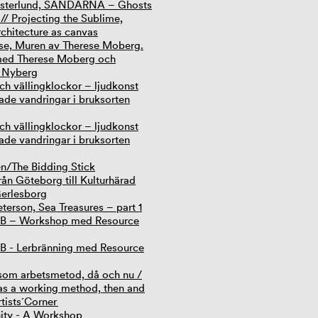
esterlund, SANDARNA – Ghosts
// Projecting the Sublime,
rchitecture as canvas
se, Muren av Therese Moberg.
med Therese Moberg och
n Nyberg
ch vällingklockor – ljudkonst
ade vandringar i bruksorten
ch vällingklockor – ljudkonst
ade vandringar i bruksorten
n/The Bidding Stick
rån Göteborg till Kulturhärad
erlesborg
terson, Sea Treasures – part 1
B – Workshop med Resource
 - Lerbränning med Resource
som arbetsmetod, då och nu /
as a working method, then and
tists´Corner
ty - A Workshop