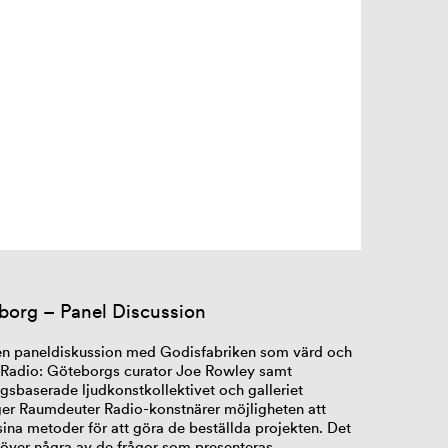
borg – Panel
Discussion
en paneldiskussion med Godisfabriken som värd och
Radio: Göteborgs curator Joe Rowley samt
gsbaserade ljudkonstkollektivet och galleriet
ger Raumdeuter Radio-konstnärer möjligheten att
sina metoder för att göra de beställda projekten. Det
a över några av de frågor som presenteras