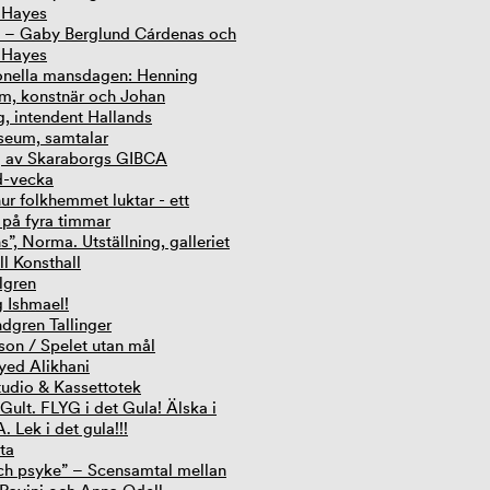
 Hayes
– Gaby Berglund Cárdenas och
 Hayes
ionella mansdagen: Henning
m, konstnär och Johan
, intendent Hallands
eum, samtalar
g av Skaraborgs GIBCA
d-vecka
ur folkhemmet luktar - ett
 på fyra timmar
s”, Norma. Utställning, galleriet
ll Konsthall
lgren
g Ishmael!
ndgren Tallinger
son / Spelet utan mål
yed Alikhani
tudio & Kassettotek
 Gult. FLYG i det Gula! Älska i
 Lek i det gula!!!
ta
ch psyke” – Scensamtal mellan