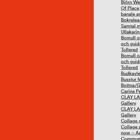
Björn W
Of Place 
banale a
Bokrelea
Samtal 
Ullakari
Bomull o
och guid
Tollered
Bomull o
och guid
Tollered
Budkavle
Busstur f
Bottna/G
Carina Pe
CLAY LA
Gallery
CLAY LAB
Gallery
Collage 
Collage 
now – Ar
Communi