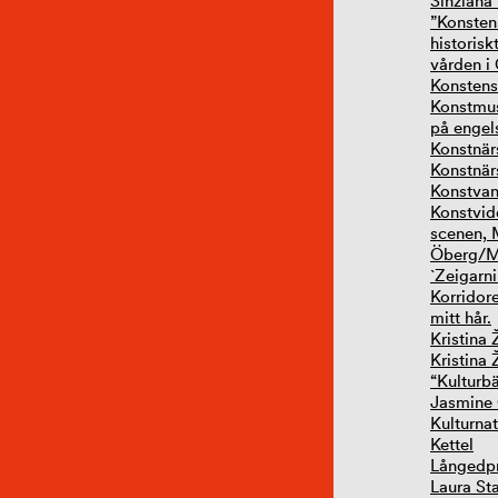
Sinziana
”Konstens
historisk
vården i
Konstens
Konstmus
på engel
Konstnär
Konstnä
Konstvan
Konstvid
scenen, 
Öberg/Mo
`Zeigarni
Korridor
mitt hår.
Kristina
Kristina
“Kulturb
Jasmine 
Kulturna
Kettel
Långedpr
Laura Sta