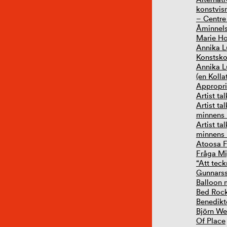
konstvisn
– Centre
Åminnels
Marie Ho
Annika L
Konstsko
Annika L
(en Kolla
Appropr
Artist ta
Artist t
minnens 
Artist t
minnens 
Atoosa 
Fråga Mig
“Att tec
Gunnarss
Balloon 
Bed Roc
Benedikt
Björn W
Of Place