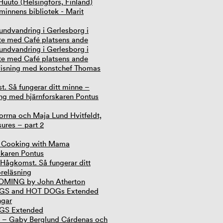
Huuto (Helsingfors, Finland)
innens bibliotek - Marit
undvandring i Gerlesborg i
e med Café platsens ande
undvandring i Gerlesborg i
e med Café platsens ande
isning med konstchef Thomas
. Så fungerar ditt minne –
ing med hjärnforskaren Pontus
rrna och Maja Lund Hvitfeldt,
ures – part 2
- Cooking with Mama
skaren Pontus
Hågkomst. Så fungerar ditt
öreläsning
ING by John Atherton
S and HOT DOGs Extended
ngar
S Extended
– Gaby Berglund Cárdenas och