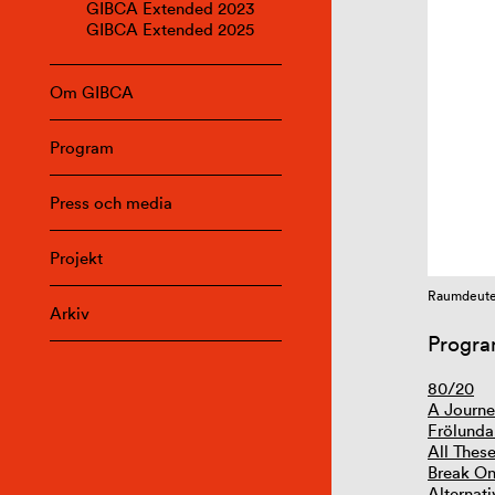
GIBCA Extended 2023
GIBCA Extended 2025
Om GIBCA
Program
Press och media
Projekt
Raumdeuter
Arkiv
Progra
80/20
A Journe
Frölunda
All Thes
Break On
Alternat