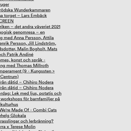
ruger
erödska Wunderkammaren
a torget – Lars Embäck
SCREEN
iken – det andra väveriet 2021
gogisk genomresa – en
ing med Anna Persson, Attila
nrik Persson, Jill Lindström,
dsdotter, Malin Bogholt, Mats
och Patrik Andiné
mes, konst och språk -
ing med Thomas Millroth
mperament (9 - Kungssten >
 Centrum)
från dåtid – Chihiro Nodera
från dåtid – Chihiro Nodera
rdag: Lek med ljus, potatis och
 workshops för barnfamiljer på
 kulturhus
 We're Made Of - Combi Cats
ehelg Glokala
asslingar och lerbränning?
irra x Terese Molin