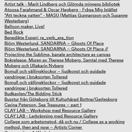
Artist talk - Marit Lindberg och Glömda minnens bibliotek
Atoosa Farahmand & Oscar Hagberg - Fråga Mig Istället
“Att teckna vatten” - MASU (Mattias Gunnarsson och Susanne
Westerberg)
Balloon maker, Live!
Bed Rock
Benedikte Esperi: re_verb_era_tion
Björn Westerlund, SANDARNA – Ghosts Of Place
Björn Westerlund, SANDARNA – Ghosts Of Place //
Projecting the Sublime, banale architecture as canvas
Bokrelease, Muren av Therese Moberg. Samtal med Therese
Moberg och Ullakarin Nyberg
Bomull och vällingklockor – ljudkonst och guidade
vandringar i bruksorten Tollered
Bomull och vällingklockor – ljudkonst och guidade
vandringar i bruksorten Tollered
Budkavlen/The Bidding Stick
Busstur från Göteborg till Kulturhärad Bottna/Gerlesborg
Carina Peterson, Sea Treasures – part 1
CLAY LAB – Workshop med Resource Gallery
CLAY LAB - Lerbränning med Resource Gallery
Collage som arbetsmetod, då och nu / Collage as a working
method, then and now – Artists´Corner