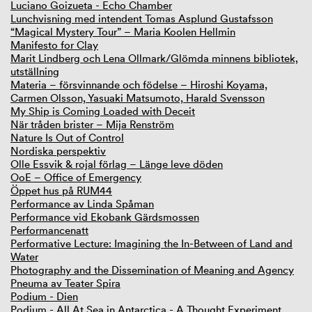
Luciano Goizueta - Echo Chamber
Lunchvisning med intendent Tomas Asplund Gustafsson
“Magical Mystery Tour” – Maria Koolen Hellmin
Manifesto for Clay
Marit Lindberg och Lena Ollmark/Glömda minnens bibliotek,
utställning
Materia – försvinnande och födelse – Hiroshi Koyama,
Carmen Olsson, Yasuaki Matsumoto, Harald Svensson
My Ship is Coming Loaded with Deceit
När tråden brister – Mija Renström
Nature Is Out of Control
Nordiska perspektiv
Olle Essvik & rojal förlag – Länge leve döden
OoE – Office of Emergency
Öppet hus på RUM44
Performance av Linda Spåman
Performance vid Ekobank Gärdsmossen
Performancenatt
Performative Lecture: Imagining the In-Between of Land and
Water
Photography and the Dissemination of Meaning and Agency
Pneuma av Teater Spira
Podium - Dien
Podium - All At Sea in Antarctica - A Thought Experiment