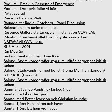
Podium - Break in Cassette of Emergency
Podium - Droppvis faller vi isär
Potatisparad
Precious Balance Walk
Raumdeuter Radio: Göteborg - Panel Discussion
Rekreation som tanke och plats
Resource Gallery startar upp sin installation CLAY LAB
Rituals – Konstnärskollektivet Coyote, curerad av
NSFW/SVILOVA - 2001
RITUALS - 2001
Rui Mourão
Sad moment mummy – Lina Ikse
Salong: Andra koreografier, nya rum utifrån begreppet kritisk
turism
Salong: Stadsvandring med konstnärerna Moi Tran (London)
& FR AUD (London)
Salong: Andra koreografier, nya rum utifrån begreppet kritisk
turism
Sammanvävande Vandring/Tankegångar
Samtal med Åsa Herrgård
Samtal med Petter Ivarsson och Christian Munthe
Samtal Tjörn: Konstnären och havet
Samtal Tjörn: Ett hem vid havet