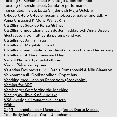
Torsdag @ Konstmuseet: Finissage & performance
Torsdag @ Konstmuseet: Samtal & performance
Transmuted Inside, Lotta Snijder och Maja Östebro
U-kebe U-tolo U-leele musama (observe, gather and tell) –
Anna Unsgaard & Mona Wallström
Utställning: Suexico Korsa Gränser
Utställning med Eliana Ivarsdotter Haddad och Anna Sissela
Gustavsson: Som att vänta på en okänd våg
Utställning: Jonna Hägg
Utställning: Magnhild Opdøl
Utställning med höstens residenskonstnär i Galleri Gerlesborg
Utställning: A Great Seaweed Day
Vacant Niche / Tystnadskulturen
Vaenir-Råbäcksgruppen
Valentina Dovbrovas liv – Denis Romanovski & Nils Claesson
Välkommen till Godisfabriken! Öppet hus
Vandring med Henning Rehnström (Stockholm)
Varning för ART
Vernissage: Comforting the Machine
Visning av Hiwa K på kurdiska
VSA-Sverige / Traumatiska Teatern
Within
X (25 - Linnéplatsen > Länsmansgården Svarte Mosse)
Your Body Isn’t Just You – Ulricehamn