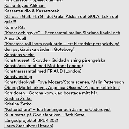
Kasra Seyed Alikhani
Kassettstudio & Kassettotek
Klä oss i Gult. FLYG i det Gula! Älska i det GULA. Lek i det
gula!!!
Kom o Rita
”Konst och psyke” – Scensamtal mellan Sinziana Ravini och
Anna Odell
”Konstens roll inom psykiatrin – Ett historiskt perspektiv på
den psykiatriska vården i Göteborg”
Konstens vecka
Konstmuseet i Skövde - Guidad visning på engelska
Konstnärssamtal med Moi Tran (London)
Konstnärssamtal med FR AUD (London)
Konstvandring
Konstvideokväll: Tova Mozart/Stora scenen, Malin Pettersson
Öberg/Modellarkivet, Angelica Olsson/ `Zeigarnikeffekten´
Korridoren - Corona kom. Jag borstade mitt hår.
Kristina Žetko
Kristina Žetko
“Kulturbärare” – Ida Bentinger och Jasmine Cederqvist
Kulturnatta på Godisfabriken - Beth Kettel
Långedprojektet BRUK 2021
Laura Stasiulyte (Litauen)