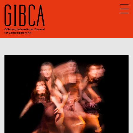
Sv
En
Om GIBCA Extended
Nätverket
Arkiv
GIBCA Extended 2013
GIBCA Extended 2015
GIBCA Extended 2017
GIBCA Extended 2019
GIBCA Extended 2021
Aktörer 2021
Utställning
Program 2021
GIBCA Extended 2023