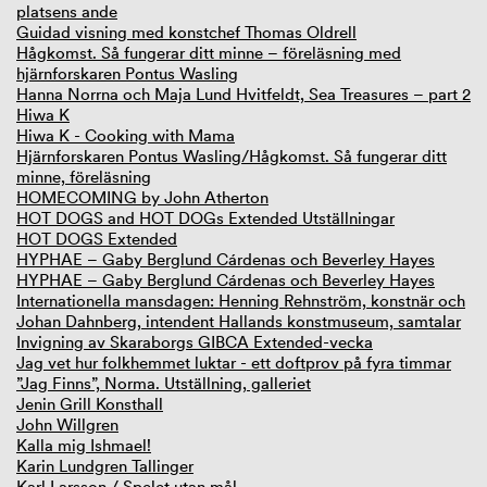
platsens ande
Guidad visning med konstchef Thomas Oldrell
Hågkomst. Så fungerar ditt minne – föreläsning med
hjärnforskaren Pontus Wasling
Hanna Norrna och Maja Lund Hvitfeldt, Sea Treasures – part 2
Hiwa K
Hiwa K - Cooking with Mama
Hjärnforskaren Pontus Wasling/Hågkomst. Så fungerar ditt
minne, föreläsning
HOMECOMING by John Atherton
HOT DOGS and HOT DOGs Extended Utställningar
HOT DOGS Extended
HYPHAE – Gaby Berglund Cárdenas och Beverley Hayes
HYPHAE – Gaby Berglund Cárdenas och Beverley Hayes
Internationella mansdagen: Henning Rehnström, konstnär och
Johan Dahnberg, intendent Hallands konstmuseum, samtalar
Invigning av Skaraborgs GIBCA Extended-vecka
Jag vet hur folkhemmet luktar - ett doftprov på fyra timmar
”Jag Finns”, Norma. Utställning, galleriet
Jenin Grill Konsthall
John Willgren
Kalla mig Ishmael!
Karin Lundgren Tallinger
Karl Larsson / Spelet utan mål