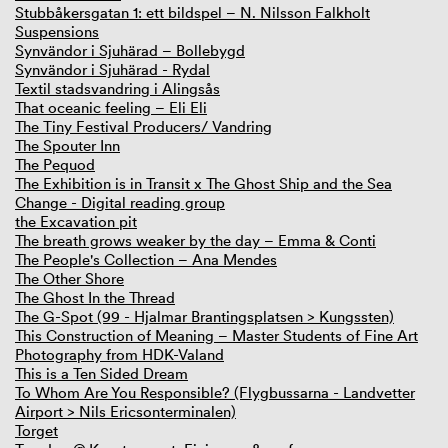
Stubbåkersgatan 1: ett bildspel – N. Nilsson Falkholt
Suspensions
Synvändor i Sjuhärad – Bollebygd
Synvändor i Sjuhärad - Rydal
Textil stadsvandring i Alingsås
That oceanic feeling – Eli Eli
The Tiny Festival Producers/ Vandring
The Spouter Inn
The Pequod
The Exhibition is in Transit x The Ghost Ship and the Sea
Change - Digital reading group
the Excavation pit
The breath grows weaker by the day – Emma & Conti
The People's Collection – Ana Mendes
The Other Shore
The Ghost In the Thread
The G-Spot (99 - Hjalmar Brantingsplatsen > Kungssten)
This Construction of Meaning – Master Students of Fine Art
Photography from HDK-Valand
This is a Ten Sided Dream
To Whom Are You Responsible? (Flygbussarna - Landvetter
Airport > Nils Ericsonterminalen)
Torget