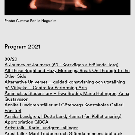
GIBCA Extended 2025
Photo: Gustavo Perillo Nogueira
Program 2021
80/20
A Journey of Journeys (50 - Korsvägen > Frölunda Torg)
All These Bright and Hazy Mornings, Break On Through To the
Other Side
Alternative Universes – guidad konstvisning och utställning
på Vitlycke – Centre for Performing Arts
Åminnelse: Stadens arv – Ewa Brodin, Marie Holmgren, Anna
Gustavsson
Annika Lundgren ställer ut i Göteborgs Konstskolas Galleri
Fönstret
Annika Lundgren, I Detta Land, Kamrat (en Kollationering)
Appropriation GIBCA
Artist talk - Karin Lundgren Tallinger
Artist talk - Marit Lindberg och Glömda minnens bibliotek