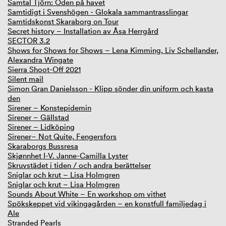
Samtal Tjörn: Öden på havet
Samtidigt i Svenshögen - Glokala sammantrasslingar
Samtidskonst Skaraborg on Tour
Secret history – Installation av Åsa Herrgård
SECTOR 3.2
Shows for Shows for Shows – Lena Kimming, Liv Schellander,
Alexandra Wingate
Sierra Shoot-Off 2021
Silent mail
Simon Gran Danielsson - Klipp sönder din uniform och kasta
den
Sirener – Konstepidemin
Sirener – Gällstad
Sirener – Lidköping
Sirener– Not Quite, Fengersfors
Skaraborgs Bussresa
Skjønnhet I-V. Janne-Camilla Lyster
Skruvstädet i tiden / och andra berättelser
Sniglar och krut – Lisa Holmgren
Sniglar och krut – Lisa Holmgren
Sounds About White – En workshop om vithet
Spökskeppet vid vikingagården – en konstfull familjedag i
Ale
Stranded Pearls