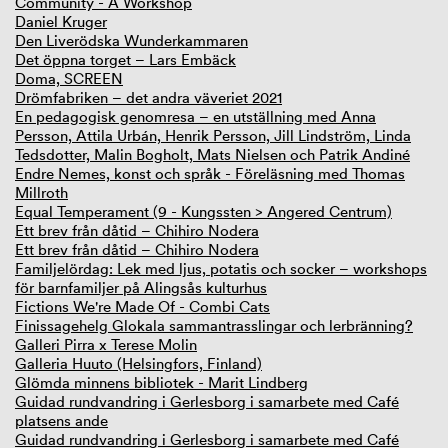
Community - A Workshop
Daniel Kruger
Den Liverödska Wunderkammaren
Det öppna torget – Lars Embäck
Doma, SCREEN
Drömfabriken – det andra väveriet 2021
En pedagogisk genomresa – en utställning med Anna
Persson, Attila Urbán, Henrik Persson, Jill Lindström, Linda
Tedsdotter, Malin Bogholt, Mats Nielsen och Patrik Andiné
Endre Nemes, konst och språk - Föreläsning med Thomas
Millroth
Equal Temperament (9 - Kungssten > Angered Centrum)
Ett brev från dåtid – Chihiro Nodera
Ett brev från dåtid – Chihiro Nodera
Familjelördag: Lek med ljus, potatis och socker – workshops
för barnfamiljer på Alingsås kulturhus
Fictions We're Made Of - Combi Cats
Finissagehelg Glokala sammantrasslingar och lerbränning?
Galleri Pirra x Terese Molin
Galleria Huuto (Helsingfors, Finland)
Glömda minnens bibliotek - Marit Lindberg
Guidad rundvandring i Gerlesborg i samarbete med Café
platsens ande
Guidad rundvandring i Gerlesborg i samarbete med Café