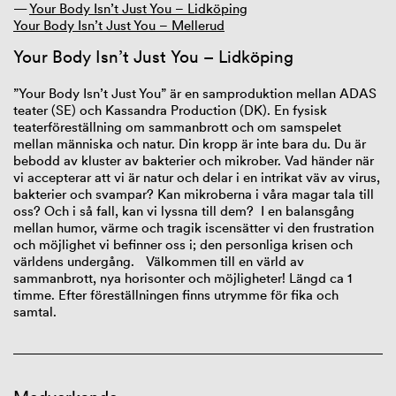
Your Body Isn’t Just You – Lidköping
Your Body Isn’t Just You – Mellerud
Your
Body
Isn’t
Just
You
– Lidköping
”Your Body Isn’t Just You” är en samproduktion mellan ADAS
teater (SE) och Kassandra Production (DK). En fysisk
teaterföreställning om sammanbrott och om samspelet
mellan människa och natur. Din kropp är inte bara du. Du är
bebodd av kluster av bakterier och mikrober. Vad händer när
vi accepterar att vi är natur och delar i en intrikat väv av virus,
bakterier och svampar? Kan mikroberna i våra magar tala till
oss? Och i så fall, kan vi lyssna till dem? I en balansgång
mellan humor, värme och tragik iscensätter vi den frustration
och möjlighet vi befinner oss i; den personliga krisen och
världens undergång. Välkommen till en värld av
sammanbrott, nya horisonter och möjligheter! Längd ca 1
timme. Efter föreställningen finns utrymme för fika och
samtal.