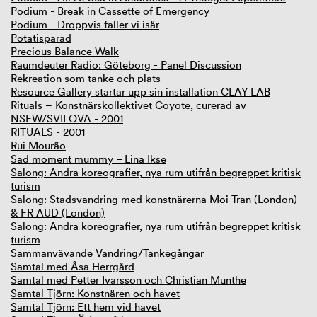
Podium - Break in Cassette of Emergency
Podium - Droppvis faller vi isär
Potatisparad
Precious Balance Walk
Raumdeuter Radio: Göteborg - Panel Discussion
Rekreation som tanke och plats
Resource Gallery startar upp sin installation CLAY LAB
Rituals – Konstnärskollektivet Coyote, curerad av
NSFW/SVILOVA - 2001
RITUALS - 2001
Rui Mourão
Sad moment mummy – Lina Ikse
Salong: Andra koreografier, nya rum utifrån begreppet kritisk
turism
Salong: Stadsvandring med konstnärerna Moi Tran (London)
& FR AUD (London)
Salong: Andra koreografier, nya rum utifrån begreppet kritisk
turism
Sammanvävande Vandring/Tankegångar
Samtal med Åsa Herrgård
Samtal med Petter Ivarsson och Christian Munthe
Samtal Tjörn: Konstnären och havet
Samtal Tjörn: Ett hem vid havet