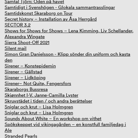
Samtal Tjörn: Öden på havet
Samtidigt i Svenshögen - Glokala sammantrasslingar
Samtidskonst Skaraborg on Tour
Secret history – Installation av Åsa Herrgård
SECTOR 3.2
Shows for Shows for Shows – Lena Kimming, Liv Schellander,
Alexandra Wingate
Sierra Shoot-Off 2021
Silent mail
Simon Gran Danielsson - Klipp sönder din uniform och kasta
den
Sirener – Konstepidemin
Sirener – Gällstad
Sirener – Lidköping
Sirener– Not Quite, Fengersfors
Skaraborgs Bussresa
Skjønnhet I-V. Janne-Camilla Lyster
Skruvstädet i tiden / och andra berättelser
Sniglar och krut – Lisa Holmgren
Sniglar och krut – Lisa Holmgren
Sounds About White – En workshop om vithet
Spökskeppet vid vikingagården – en konstfull familjedag i
Ale
Stranded Pearls