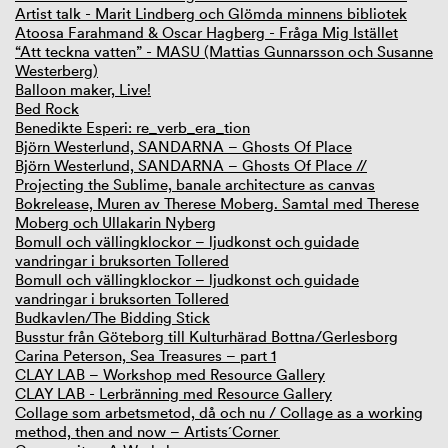
Artist talk - Marit Lindberg och Glömda minnens bibliotek
Atoosa Farahmand & Oscar Hagberg - Fråga Mig Istället
“Att teckna vatten” - MASU (Mattias Gunnarsson och Susanne
Westerberg)
Balloon maker, Live!
Bed Rock
Benedikte Esperi: re_verb_era_tion
Björn Westerlund, SANDARNA – Ghosts Of Place
Björn Westerlund, SANDARNA – Ghosts Of Place //
Projecting the Sublime, banale architecture as canvas
Bokrelease, Muren av Therese Moberg. Samtal med Therese
Moberg och Ullakarin Nyberg
Bomull och vällingklockor – ljudkonst och guidade
vandringar i bruksorten Tollered
Bomull och vällingklockor – ljudkonst och guidade
vandringar i bruksorten Tollered
Budkavlen/The Bidding Stick
Busstur från Göteborg till Kulturhärad Bottna/Gerlesborg
Carina Peterson, Sea Treasures – part 1
CLAY LAB – Workshop med Resource Gallery
CLAY LAB - Lerbränning med Resource Gallery
Collage som arbetsmetod, då och nu / Collage as a working
method, then and now – Artists´Corner