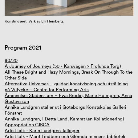
GIBCA Extended 2025
Konstmuseet. Verk av Elli Hemberg.
Program 2021
80/20
A Journey of Journeys (50 - Korsvägen > Frölunda Torg)
All These Bright and Hazy Mornings, Break On Through To the
Other Side
Alternative Universes – guidad konstvisning och utställning
på Vitlycke – Centre for Performing Arts
Åminnelse: Stadens arv – Ewa Brodin, Marie Holmgren, Anna
Gustavsson
Annika Lundgren ställer ut i Göteborgs Konstskolas Galleri
Fönstret
Annika Lundgren, I Detta Land, Kamrat (en Kollationering)
Appropriation GIBCA
Artist talk - Karin Lundgren Tallinger
Artist talk - Marit Lindberg och Glömda minnens bibliotek