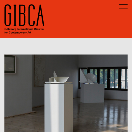
Sv
En
Om GIBCA Extended
Nätverket
Arkiv
GIBCA Extended 2013
GIBCA Extended 2015
GIBCA Extended 2017
GIBCA Extended 2019
GIBCA Extended 2021
Aktörer 2021
Utställning
Program 2021
GIBCA Extended 2023