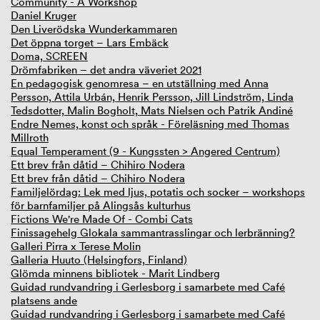
Community - A Workshop
Daniel Kruger
Den Liverödska Wunderkammaren
Det öppna torget – Lars Embäck
Doma, SCREEN
Drömfabriken – det andra väveriet 2021
En pedagogisk genomresa – en utställning med Anna
Persson, Attila Urbán, Henrik Persson, Jill Lindström, Linda
Tedsdotter, Malin Bogholt, Mats Nielsen och Patrik Andiné
Endre Nemes, konst och språk - Föreläsning med Thomas
Millroth
Equal Temperament (9 - Kungssten > Angered Centrum)
Ett brev från dåtid – Chihiro Nodera
Ett brev från dåtid – Chihiro Nodera
Familjelördag: Lek med ljus, potatis och socker – workshops
för barnfamiljer på Alingsås kulturhus
Fictions We're Made Of - Combi Cats
Finissagehelg Glokala sammantrasslingar och lerbränning?
Galleri Pirra x Terese Molin
Galleria Huuto (Helsingfors, Finland)
Glömda minnens bibliotek - Marit Lindberg
Guidad rundvandring i Gerlesborg i samarbete med Café
platsens ande
Guidad rundvandring i Gerlesborg i samarbete med Café