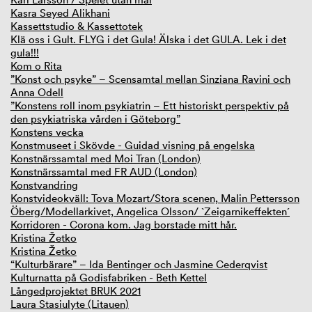
Kasra Seyed Alikhani
Kassettstudio & Kassettotek
Klä oss i Gult. FLYG i det Gula! Älska i det GULA. Lek i det
gula!!!
Kom o Rita
”Konst och psyke” – Scensamtal mellan Sinziana Ravini och
Anna Odell
”Konstens roll inom psykiatrin – Ett historiskt perspektiv på
den psykiatriska vården i Göteborg”
Konstens vecka
Konstmuseet i Skövde - Guidad visning på engelska
Konstnärssamtal med Moi Tran (London)
Konstnärssamtal med FR AUD (London)
Konstvandring
Konstvideokväll: Tova Mozart/Stora scenen, Malin Pettersson
Öberg/Modellarkivet, Angelica Olsson/ `Zeigarnikeffekten´
Korridoren - Corona kom. Jag borstade mitt hår.
Kristina Žetko
Kristina Žetko
“Kulturbärare” – Ida Bentinger och Jasmine Cederqvist
Kulturnatta på Godisfabriken - Beth Kettel
Långedprojektet BRUK 2021
Laura Stasiulyte (Litauen)