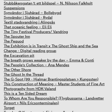
Stubbåkersgatan 1: ett bildspel – N. Nilsson Falkholt
Suspensions
Synvändor i Sjuhärad – Bollebygd
Synvändor i Sjuhärad - Rydal
Textil stadsvandring i Alingsås
That oceanic feeling – Eli Eli
The Tiny Festival Producers/ Vandring
The Spouter Inn
The Pequod
The Exhibition is in Transit x The Ghost Ship and the Sea
Change - Digital reading group
the Excavation pit
The breath grows weaker by the day – Emma & Conti
The People's Collection – Ana Mendes
The Other Shore
The Ghost In the Thread
The G-Spot (99 - Hjalmar Brantingsplatsen > Kungssten)
This Construction of Meaning – Master Students of Fine Art
Photography from HDK-Valand
This is a Ten Sided Dream
To Whom Are You Responsible? (Flygbussarna - Landvetter
Airport > Nils Ericsonterminalen)
Torget