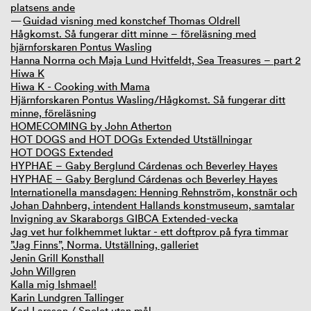
platsens ande
Guidad visning med konstchef Thomas Oldrell
Hågkomst. Så fungerar ditt minne – föreläsning med
hjärnforskaren Pontus Wasling
Hanna Norrna och Maja Lund Hvitfeldt, Sea Treasures – part 2
Hiwa K
Hiwa K - Cooking with Mama
Hjärnforskaren Pontus Wasling/Hågkomst. Så fungerar ditt
minne, föreläsning
HOMECOMING by John Atherton
HOT DOGS and HOT DOGs Extended Utställningar
HOT DOGS Extended
HYPHAE – Gaby Berglund Cárdenas och Beverley Hayes
HYPHAE – Gaby Berglund Cárdenas och Beverley Hayes
Internationella mansdagen: Henning Rehnström, konstnär och
Johan Dahnberg, intendent Hallands konstmuseum, samtalar
Invigning av Skaraborgs GIBCA Extended-vecka
Jag vet hur folkhemmet luktar - ett doftprov på fyra timmar
”Jag Finns”, Norma. Utställning, galleriet
Jenin Grill Konsthall
John Willgren
Kalla mig Ishmael!
Karin Lundgren Tallinger
Karl Larsson / Spelet utan mål