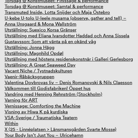
Torsdag @ Konstmuseet: Finissage & performance
Torsdag @ Konstmuseet: Samtal & performance
Transmuted Inside, Lotta Snijder och Maja Östebro
U-kebe U-tolo U-leele musama (observe, gather and tell) –
Anna Unsgaard & Mona Wallström
Utställning: Suexico Korsa Gränser
Utställning med Eliana Ivarsdotter Haddad och Anna Sissela
Gustavsson: Som att vänta på en okänd våg
Utställning: Jonna Hägg
Utställning: Magnhild Opdøl
Utställning med höstens residenskonstnär i Galleri Gerlesborg
Utställning: A Great Seaweed Day
Vacant Niche / Tystnadskulturen
Vaenir-Råbäcksgruppen
Valentina Dovbrovas liv – Denis Romanovski & Nils Claesson
Välkommen till Godisfabriken! Öppet hus
Vandring med Henning Rehnström (Stockholm)
Varning för ART
Vernissage: Comforting the Machine
Visning av Hiwa K på kurdiska
VSA-Sverige / Traumatiska Teatern
Within
X (25 - Linnéplatsen > Länsmansgården Svarte Mosse)
Your Body Isn’t Just You – Ulricehamn