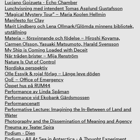
Luciano Goizueta - Echo Chamber
Lunchvisning med intendent Tomas Asplund Gustafsson
“Magical Mystery Tour” – Maria Koolen Hellmin
Manifesto for Clay
Marit Lindberg och Lena Ollmark/Glömda minnens bibliotek,
utställning
Materia – försvinnande och födelse – Hiroshi Koyama,
Carmen Olsson, Yasuaki Matsumoto, Harald Svensson
My Ship is Coming Loaded with Deceit
När tråden brister – Mija Renström
Nature Is Out of Control
Nordiska perspektiv
Olle Essvik & rojal förlag – Länge leve döden
OoE – Office of Emergency
Öppet hus på RUM44
Performance av Linda Spåman
Performance vid Ekobank Gärdsmossen
Performancenatt
Performative Lecture: Imagining the In-Between of Land and
Water
Photography and the Dissemination of Meaning and Agency
Pneuma av Teater Spira
Podium - Dien
Podium - All At Sea in Antarctica - A Thought Experiment