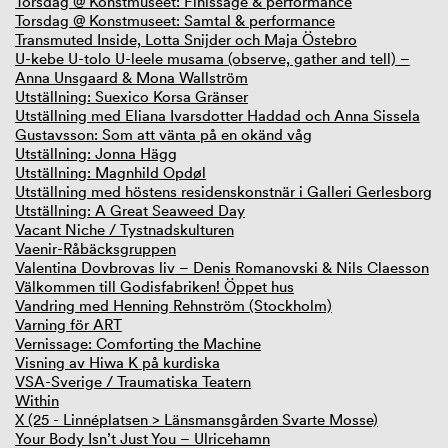
Torsdag @ Konstmuseet: Finissage & performance
Torsdag @ Konstmuseet: Samtal & performance
Transmuted Inside, Lotta Snijder och Maja Östebro
U-kebe U-tolo U-leele musama (observe, gather and tell) –
Anna Unsgaard & Mona Wallström
Utställning: Suexico Korsa Gränser
Utställning med Eliana Ivarsdotter Haddad och Anna Sissela
Gustavsson: Som att vänta på en okänd våg
Utställning: Jonna Hägg
Utställning: Magnhild Opdøl
Utställning med höstens residenskonstnär i Galleri Gerlesborg
Utställning: A Great Seaweed Day
Vacant Niche / Tystnadskulturen
Vaenir-Råbäcksgruppen
Valentina Dovbrovas liv – Denis Romanovski & Nils Claesson
Välkommen till Godisfabriken! Öppet hus
Vandring med Henning Rehnström (Stockholm)
Varning för ART
Vernissage: Comforting the Machine
Visning av Hiwa K på kurdiska
VSA-Sverige / Traumatiska Teatern
Within
X (25 - Linnéplatsen > Länsmansgården Svarte Mosse)
Your Body Isn’t Just You – Ulricehamn