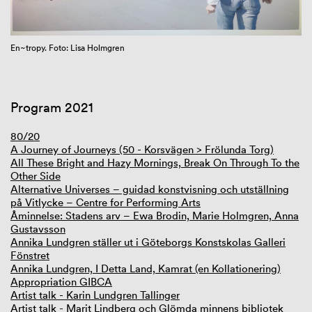
GIBCA Extended 2025
En~tropy. Foto: Lisa Holmgren
Program 2021
80/20
A Journey of Journeys (50 - Korsvägen > Frölunda Torg)
All These Bright and Hazy Mornings, Break On Through To the
Other Side
Alternative Universes – guidad konstvisning och utställning
på Vitlycke – Centre for Performing Arts
Åminnelse: Stadens arv – Ewa Brodin, Marie Holmgren, Anna
Gustavsson
Annika Lundgren ställer ut i Göteborgs Konstskolas Galleri
Fönstret
Annika Lundgren, I Detta Land, Kamrat (en Kollationering)
Appropriation GIBCA
Artist talk - Karin Lundgren Tallinger
Artist talk - Marit Lindberg och Glömda minnens bibliotek