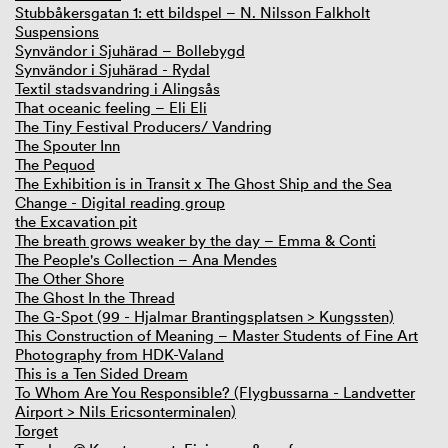
Stubbåkersgatan 1: ett bildspel – N. Nilsson Falkholt
Suspensions
Synvändor i Sjuhärad – Bollebygd
Synvändor i Sjuhärad - Rydal
Textil stadsvandring i Alingsås
That oceanic feeling – Eli Eli
The Tiny Festival Producers/ Vandring
The Spouter Inn
The Pequod
The Exhibition is in Transit x The Ghost Ship and the Sea
Change - Digital reading group
the Excavation pit
The breath grows weaker by the day – Emma & Conti
The People's Collection – Ana Mendes
The Other Shore
The Ghost In the Thread
The G-Spot (99 - Hjalmar Brantingsplatsen > Kungssten)
This Construction of Meaning – Master Students of Fine Art
Photography from HDK-Valand
This is a Ten Sided Dream
To Whom Are You Responsible? (Flygbussarna - Landvetter
Airport > Nils Ericsonterminalen)
Torget