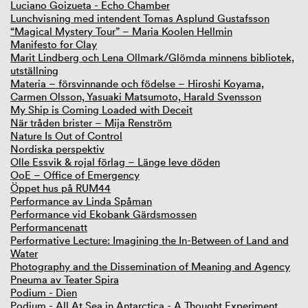
Luciano Goizueta - Echo Chamber
Lunchvisning med intendent Tomas Asplund Gustafsson
“Magical Mystery Tour” – Maria Koolen Hellmin
Manifesto for Clay
Marit Lindberg och Lena Ollmark/Glömda minnens bibliotek,
utställning
Materia – försvinnande och födelse – Hiroshi Koyama,
Carmen Olsson, Yasuaki Matsumoto, Harald Svensson
My Ship is Coming Loaded with Deceit
När tråden brister – Mija Renström
Nature Is Out of Control
Nordiska perspektiv
Olle Essvik & rojal förlag – Länge leve döden
OoE – Office of Emergency
Öppet hus på RUM44
Performance av Linda Spåman
Performance vid Ekobank Gärdsmossen
Performancenatt
Performative Lecture: Imagining the In-Between of Land and
Water
Photography and the Dissemination of Meaning and Agency
Pneuma av Teater Spira
Podium - Dien
Podium - All At Sea in Antarctica - A Thought Experiment