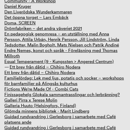
Community - A Workshop
Daniel Kruger
Den Liverödska Wunderkammaren
Det öppna torget – Lars Embäck
Doma, SCREEN
Drömfabriken – det andra väveriet 2021
En pedagogisk genomresa – en utställning med Anna
Persson, Attila Urbán, Henrik Persson, Jill Lindström, Linda
Tedsdotter, Malin Bogholt, Mats Nielsen och Patrik Andiné
Endre Nemes, konst och språk - Föreläsning med Thomas
Millroth
Equal Temperament (9 - Kungssten > Angered Centrum)
Ett brev från dåtid – Chihiro Nodera
Ett brev från dåtid – Chihiro Nodera
Familjelördag: Lek med ljus, potatis och socker – workshops
för barnfamiljer på Alingsås kulturhus
Fictions We're Made Of - Combi Cats
Finissagehelg Glokala sammantrasslingar och lerbränning?
Galleri Pirra x Terese Molin
Galleria Huuto (Helsingfors, Finland)
Glömda minnens bibliotek - Marit Lindberg
Guidad rundvandring i Gerlesborg i samarbete med Café
platsens ande
Guidad rundvandring i Gerlesborg i samarbete med Café