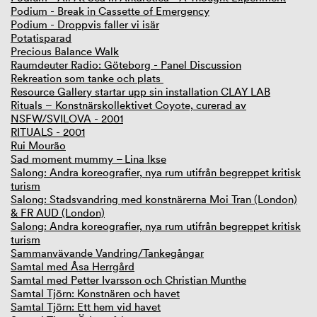
Podium - Break in Cassette of Emergency
Podium - Droppvis faller vi isär
Potatisparad
Precious Balance Walk
Raumdeuter Radio: Göteborg - Panel Discussion
Rekreation som tanke och plats
Resource Gallery startar upp sin installation CLAY LAB
Rituals – Konstnärskollektivet Coyote, curerad av
NSFW/SVILOVA - 2001
RITUALS - 2001
Rui Mourão
Sad moment mummy – Lina Ikse
Salong: Andra koreografier, nya rum utifrån begreppet kritisk
turism
Salong: Stadsvandring med konstnärerna Moi Tran (London)
& FR AUD (London)
Salong: Andra koreografier, nya rum utifrån begreppet kritisk
turism
Sammanvävande Vandring/Tankegångar
Samtal med Åsa Herrgård
Samtal med Petter Ivarsson och Christian Munthe
Samtal Tjörn: Konstnären och havet
Samtal Tjörn: Ett hem vid havet