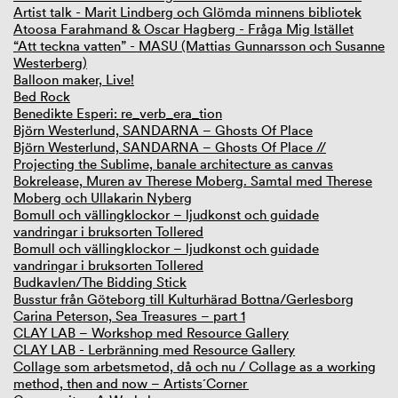
Artist talk - Marit Lindberg och Glömda minnens bibliotek
Atoosa Farahmand & Oscar Hagberg - Fråga Mig Istället
“Att teckna vatten” - MASU (Mattias Gunnarsson och Susanne
Westerberg)
Balloon maker, Live!
Bed Rock
Benedikte Esperi: re_verb_era_tion
Björn Westerlund, SANDARNA – Ghosts Of Place
Björn Westerlund, SANDARNA – Ghosts Of Place //
Projecting the Sublime, banale architecture as canvas
Bokrelease, Muren av Therese Moberg. Samtal med Therese
Moberg och Ullakarin Nyberg
Bomull och vällingklockor – ljudkonst och guidade
vandringar i bruksorten Tollered
Bomull och vällingklockor – ljudkonst och guidade
vandringar i bruksorten Tollered
Budkavlen/The Bidding Stick
Busstur från Göteborg till Kulturhärad Bottna/Gerlesborg
Carina Peterson, Sea Treasures – part 1
CLAY LAB – Workshop med Resource Gallery
CLAY LAB - Lerbränning med Resource Gallery
Collage som arbetsmetod, då och nu / Collage as a working
method, then and now – Artists´Corner