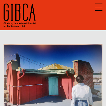
Sv
En
Om GIBCA Extended
Nätverket
Arkiv
GIBCA Extended 2013
GIBCA Extended 2015
GIBCA Extended 2017
GIBCA Extended 2019
GIBCA Extended 2021
Aktörer 2021
Utställning
Program 2021
GIBCA Extended 2023