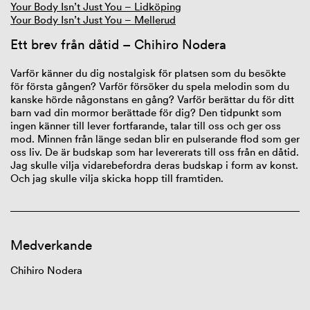
Your Body Isn’t Just You – Lidköping
Your Body Isn’t Just You – Mellerud
Ett brev från dåtid
–
Chihiro
Nodera
Varför känner du dig nostalgisk för platsen
som du
besökte
för första gången? Varför försöker du spela melodin som du
kanske hörde någonstans
en gång
? Varför berättar du för ditt
barn vad
din
mormor berättade för dig? Den tidpunkt som
ingen känner till lever fortfarande,
talar till
oss och ger oss
mod. Minnen från länge sedan blir en pulserande flod som ger
oss liv. De är budskap som har levererats till oss från
en
dåtid.
Jag skulle vilja vidarebefordra deras budskap i form av
konst.
Och jag skulle vilja skicka hopp till framtiden.
Medverkande
Chihiro
Nodera