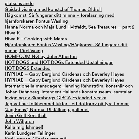
platsens ande
Guidad visning med konstchef Thomas Oldrell
Hågkomst. Så fungerar ditt minne – föreläsning med
hjärnforskaren Pontus Wasling
Hanna Norrna och Maja Lund Hvitfeldt, Sea Treasures – part 2
Hiwa K
Hiwa K - Cooking with Mama
Hjärnforskaren Pontus Wasling/Hågkomst. Så fungerar ditt
minne, föreläsning
HOMECOMING by John Atherton
HOT DOGS and HOT DOGs Extended Utställningar
HOT DOGS Extended
HYPHAE – Gaby Berglund Cárdenas och Beverley Hayes
HYPHAE – Gaby Berglund Cárdenas och Beverley Hayes
Internationella mansdagen: Henning Rehnström, konstnär och
Johan Dahnberg, intendent Hallands konstmuseum, samtalar
Invigning av Skaraborgs GIBCA Extended-vecka
Jag vet hur folkhemmet luktar - ett doftprov på fyra timmar
”Jag Finns”, Norma. Utställning, galleriet
Jenin Grill Konsthall
John Willgren
Kalla mig Ishmael!
Karin Lundgren Tallinger
Karl Larsson / Spelet utan mål