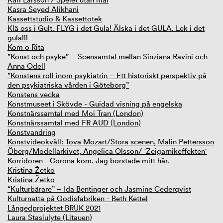
Kasra Seyed Alikhani
Kassettstudio & Kassettotek
Klä oss i Gult. FLYG i det Gula! Älska i det GULA. Lek i det
gula!!!
Kom o Rita
”Konst och psyke” – Scensamtal mellan Sinziana Ravini och
Anna Odell
”Konstens roll inom psykiatrin – Ett historiskt perspektiv på
den psykiatriska vården i Göteborg”
Konstens vecka
Konstmuseet i Skövde - Guidad visning på engelska
Konstnärssamtal med Moi Tran (London)
Konstnärssamtal med FR AUD (London)
Konstvandring
Konstvideokväll: Tova Mozart/Stora scenen, Malin Pettersson
Öberg/Modellarkivet, Angelica Olsson/ `Zeigarnikeffekten´
Korridoren - Corona kom. Jag borstade mitt hår.
Kristina Žetko
Kristina Žetko
“Kulturbärare” – Ida Bentinger och Jasmine Cederqvist
Kulturnatta på Godisfabriken - Beth Kettel
Långedprojektet BRUK 2021
Laura Stasiulyte (Litauen)