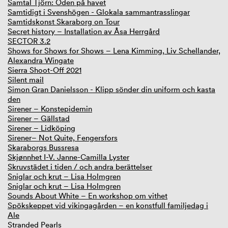
Samtal Tjörn: Öden på havet
Samtidigt i Svenshögen - Glokala sammantrasslingar
Samtidskonst Skaraborg on Tour
Secret history – Installation av Åsa Herrgård
SECTOR 3.2
Shows for Shows for Shows – Lena Kimming, Liv Schellander,
Alexandra Wingate
Sierra Shoot-Off 2021
Silent mail
Simon Gran Danielsson - Klipp sönder din uniform och kasta
den
Sirener – Konstepidemin
Sirener – Gällstad
Sirener – Lidköping
Sirener– Not Quite, Fengersfors
Skaraborgs Bussresa
Skjønnhet I-V. Janne-Camilla Lyster
Skruvstädet i tiden / och andra berättelser
Sniglar och krut – Lisa Holmgren
Sniglar och krut – Lisa Holmgren
Sounds About White – En workshop om vithet
Spökskeppet vid vikingagården – en konstfull familjedag i
Ale
Stranded Pearls