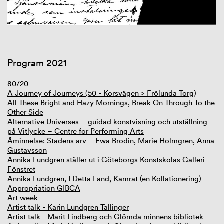
GIBCA Extended 2023
Program 2021
80/20
A Journey of Journeys (50 - Korsvägen > Frölunda Torg)
All These Bright and Hazy Mornings, Break On Through To the
Other Side
Alternative Universes – guidad konstvisning och utställning
på Vitlycke – Centre for Performing Arts
Åminnelse: Stadens arv – Ewa Brodin, Marie Holmgren, Anna
Gustavsson
Annika Lundgren ställer ut i Göteborgs Konstskolas Galleri
Fönstret
Annika Lundgren, I Detta Land, Kamrat (en Kollationering)
Appropriation GIBCA
Art week
Artist talk - Karin Lundgren Tallinger
Artist talk - Marit Lindberg och Glömda minnens bibliotek