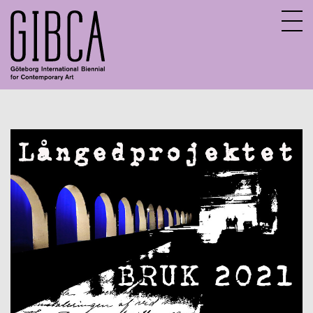
Sv
En
About GIBCA Extended
Extended program
Archive
Participating venues 2025
GIBCA Extended 2015
GIBCA Extended 2017
GIBCA Extended 2019
GIBCA Extended 2013
GIBCA Extended 2021
Exhibition
Actors 2021
Program 2021