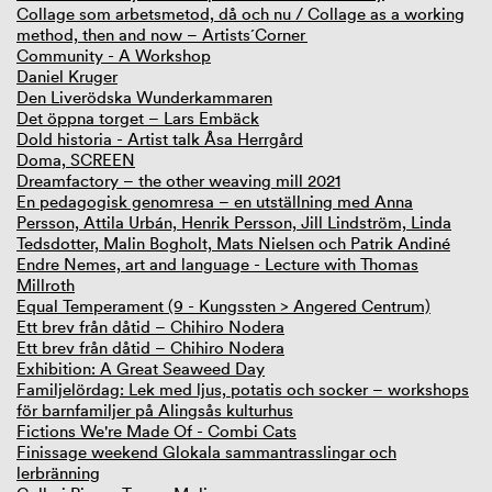
Collage som arbetsmetod, då och nu / Collage as a working
method, then and now – Artists´Corner
Community - A Workshop
Daniel Kruger
Den Liverödska Wunderkammaren
Det öppna torget – Lars Embäck
Dold historia - Artist talk Åsa Herrgård
Doma, SCREEN
Dreamfactory – the other weaving mill 2021
En pedagogisk genomresa – en utställning med Anna
Persson, Attila Urbán, Henrik Persson, Jill Lindström, Linda
Tedsdotter, Malin Bogholt, Mats Nielsen och Patrik Andiné
Endre Nemes, art and language - Lecture with Thomas
Millroth
Equal Temperament (9 - Kungssten > Angered Centrum)
Ett brev från dåtid – Chihiro Nodera
Ett brev från dåtid – Chihiro Nodera
Exhibition: A Great Seaweed Day
Familjelördag: Lek med ljus, potatis och socker – workshops
för barnfamiljer på Alingsås kulturhus
Fictions We're Made Of - Combi Cats
Finissage weekend Glokala sammantrasslingar och
lerbränning