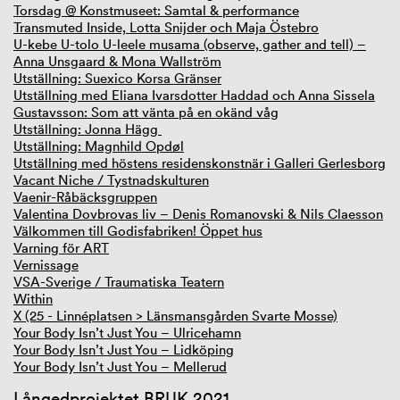
Torsdag @ Konstmuseet: Samtal & performance
Transmuted Inside, Lotta Snijder och Maja Östebro
U-kebe U-tolo U-leele musama (observe, gather and tell) –
Anna Unsgaard & Mona Wallström
Utställning: Suexico Korsa Gränser
Utställning med Eliana Ivarsdotter Haddad och Anna Sissela
Gustavsson: Som att vänta på en okänd våg
Utställning: Jonna Hägg
Utställning: Magnhild Opdøl
Utställning med höstens residenskonstnär i Galleri Gerlesborg
Vacant Niche / Tystnadskulturen
Vaenir-Råbäcksgruppen
Valentina Dovbrovas liv – Denis Romanovski & Nils Claesson
Välkommen till Godisfabriken! Öppet hus
Varning för ART
Vernissage
VSA-Sverige / Traumatiska Teatern
Within
X (25 - Linnéplatsen > Länsmansgården Svarte Mosse)
Your Body Isn’t Just You – Ulricehamn
Your Body Isn’t Just You – Lidköping
Your Body Isn’t Just You – Mellerud
Långedprojektet BRUK 2021