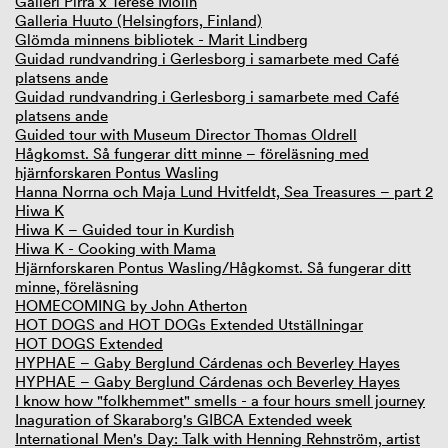
Galleri Pirra x Terese Molin
Galleria Huuto (Helsingfors, Finland)
Glömda minnens bibliotek - Marit Lindberg
Guidad rundvandring i Gerlesborg i samarbete med Café
platsens ande
Guidad rundvandring i Gerlesborg i samarbete med Café
platsens ande
Guided tour with Museum Director Thomas Oldrell
Hågkomst. Så fungerar ditt minne – föreläsning med
hjärnforskaren Pontus Wasling
Hanna Norrna och Maja Lund Hvitfeldt, Sea Treasures – part 2
Hiwa K
Hiwa K – Guided tour in Kurdish
Hiwa K - Cooking with Mama
Hjärnforskaren Pontus Wasling/Hågkomst. Så fungerar ditt
minne, föreläsning
HOMECOMING by John Atherton
HOT DOGS and HOT DOGs Extended Utställningar
HOT DOGS Extended
HYPHAE – Gaby Berglund Cárdenas och Beverley Hayes
HYPHAE – Gaby Berglund Cárdenas och Beverley Hayes
I know how "folkhemmet" smells - a four hours smell journey
Inaguration of Skaraborg's GIBCA Extended week
International Men's Day: Talk with Henning Rehnström, artist