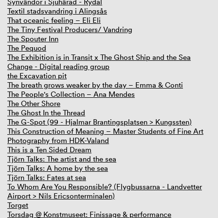
Synvändor i Sjuhärad - Rydal
Textil stadsvandring i Alingsås
That oceanic feeling – Eli Eli
The Tiny Festival Producers/ Vandring
The Spouter Inn
The Pequod
The Exhibition is in Transit x The Ghost Ship and the Sea
Change - Digital reading group
the Excavation pit
The breath grows weaker by the day – Emma & Conti
The People's Collection – Ana Mendes
The Other Shore
The Ghost In the Thread
The G-Spot (99 - Hjalmar Brantingsplatsen > Kungssten)
This Construction of Meaning – Master Students of Fine Art
Photography from HDK-Valand
This is a Ten Sided Dream
Tjörn Talks: The artist and the sea
Tjörn Talks: A home by the sea
Tjörn Talks: Fates at sea
To Whom Are You Responsible? (Flygbussarna - Landvetter
Airport > Nils Ericsonterminalen)
Torget
Torsdag @ Konstmuseet: Finissage & performance