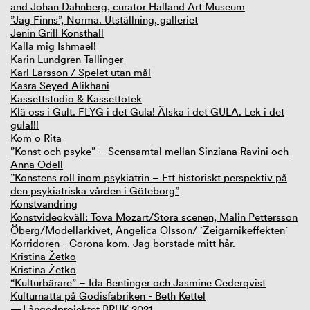
and Johan Dahnberg, curator Halland Art Museum
”Jag Finns”, Norma. Utställning, galleriet
Jenin Grill Konsthall
Kalla mig Ishmael!
Karin Lundgren Tallinger
Karl Larsson / Spelet utan mål
Kasra Seyed Alikhani
Kassettstudio & Kassettotek
Klä oss i Gult. FLYG i det Gula! Älska i det GULA. Lek i det
gula!!!
Kom o Rita
”Konst och psyke” – Scensamtal mellan Sinziana Ravini och
Anna Odell
”Konstens roll inom psykiatrin – Ett historiskt perspektiv på
den psykiatriska vården i Göteborg”
Konstvandring
Konstvideokväll: Tova Mozart/Stora scenen, Malin Pettersson
Öberg/Modellarkivet, Angelica Olsson/ `Zeigarnikeffekten´
Korridoren - Corona kom. Jag borstade mitt hår.
Kristina Žetko
Kristina Žetko
“Kulturbärare” – Ida Bentinger och Jasmine Cederqvist
Kulturnatta på Godisfabriken - Beth Kettel
Långedprojektet BRUK 2021