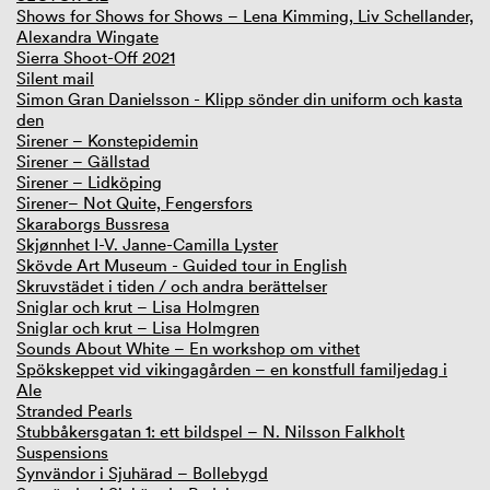
Shows for Shows for Shows – Lena Kimming, Liv Schellander,
Alexandra Wingate
Sierra Shoot-Off 2021
Silent mail
Simon Gran Danielsson - Klipp sönder din uniform och kasta
den
Sirener – Konstepidemin
Sirener – Gällstad
Sirener – Lidköping
Sirener– Not Quite, Fengersfors
Skaraborgs Bussresa
Skjønnhet I-V. Janne-Camilla Lyster
Skövde Art Museum - Guided tour in English
Skruvstädet i tiden / och andra berättelser
Sniglar och krut – Lisa Holmgren
Sniglar och krut – Lisa Holmgren
Sounds About White – En workshop om vithet
Spökskeppet vid vikingagården – en konstfull familjedag i
Ale
Stranded Pearls
Stubbåkersgatan 1: ett bildspel – N. Nilsson Falkholt
Suspensions
Synvändor i Sjuhärad – Bollebygd