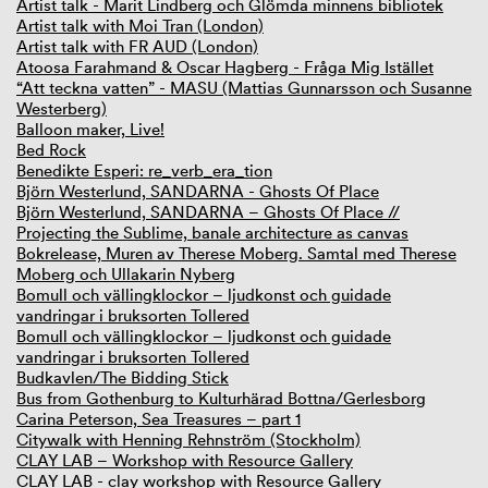
Artist talk - Marit Lindberg och Glömda minnens bibliotek
Artist talk with Moi Tran (London)
Artist talk with FR AUD (London)
Atoosa Farahmand & Oscar Hagberg - Fråga Mig Istället
“Att teckna vatten” - MASU (Mattias Gunnarsson och Susanne
Westerberg)
Balloon maker, Live!
Bed Rock
Benedikte Esperi: re_verb_era_tion
Björn Westerlund, SANDARNA - Ghosts Of Place
Björn Westerlund, SANDARNA – Ghosts Of Place //
Projecting the Sublime, banale architecture as canvas
Bokrelease, Muren av Therese Moberg. Samtal med Therese
Moberg och Ullakarin Nyberg
Bomull och vällingklockor – ljudkonst och guidade
vandringar i bruksorten Tollered
Bomull och vällingklockor – ljudkonst och guidade
vandringar i bruksorten Tollered
Budkavlen/The Bidding Stick
Bus from Gothenburg to Kulturhärad Bottna/Gerlesborg
Carina Peterson, Sea Treasures – part 1
Citywalk with Henning Rehnström (Stockholm)
CLAY LAB – Workshop with Resource Gallery
CLAY LAB - clay workshop with Resource Gallery