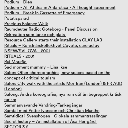
Podium - Dien
Podium - All At Sea in Antarctica - A Thought Experiment
Podium - Break in Cassette of Emergency
Potatisparad
Precious Balance Walk
Raumdeuter Radio: Göteborg - Panel Discussion
Rekreation som tanke och plats
Resource Gallery starts their installation CLAY LAB
Rituals – Konstnärskollektivet Coyote, curerad av
NSFW/SVILOVA - 2001
RITUALS - 2001
Rui Mourão
Sad moment mummy – Lina Ikse
Salon: Other choreographies, new spaces based on the
concept of critical tourism
Salon: City walk with the artists Moi Tran (London) & FR AUD
(London)
Salong: Andra koreografier, nya rum utifrån begreppet kritisk
turism
Sammanvävande Vandring/Tankegångar
Samtal med Petter Ivarsson och Christian Munthe
Samtidigt i Svenshögen - Glokala sammantrasslingar
Secret history – An installation of Åsa Herrgård
SECTOR 3.2