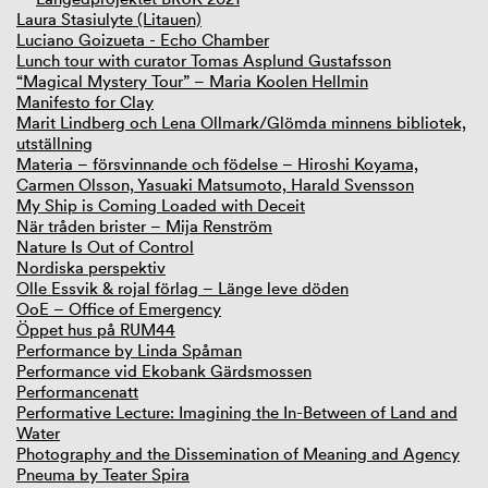
Laura Stasiulyte (Litauen)
Luciano Goizueta - Echo Chamber
Lunch tour with curator Tomas Asplund Gustafsson
“Magical Mystery Tour” – Maria Koolen Hellmin
Manifesto for Clay
Marit Lindberg och Lena Ollmark/Glömda minnens bibliotek,
utställning
Materia – försvinnande och födelse – Hiroshi Koyama,
Carmen Olsson, Yasuaki Matsumoto, Harald Svensson
My Ship is Coming Loaded with Deceit
När tråden brister – Mija Renström
Nature Is Out of Control
Nordiska perspektiv
Olle Essvik & rojal förlag – Länge leve döden
OoE – Office of Emergency
Öppet hus på RUM44
Performance by Linda Spåman
Performance vid Ekobank Gärdsmossen
Performancenatt
Performative Lecture: Imagining the In-Between of Land and
Water
Photography and the Dissemination of Meaning and Agency
Pneuma by Teater Spira