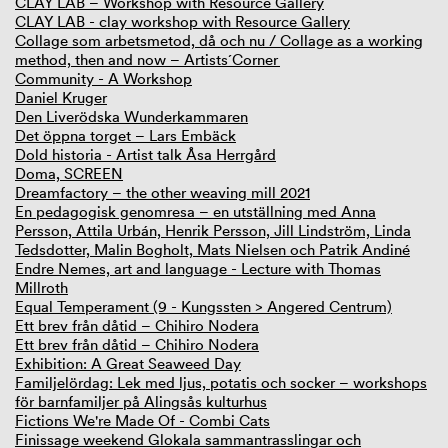
CLAY LAB – Workshop with Resource Gallery
CLAY LAB - clay workshop with Resource Gallery
Collage som arbetsmetod, då och nu / Collage as a working
method, then and now – Artists´Corner
Community - A Workshop
Daniel Kruger
Den Liverödska Wunderkammaren
Det öppna torget – Lars Embäck
Dold historia - Artist talk Åsa Herrgård
Doma, SCREEN
Dreamfactory – the other weaving mill 2021
En pedagogisk genomresa – en utställning med Anna
Persson, Attila Urbán, Henrik Persson, Jill Lindström, Linda
Tedsdotter, Malin Bogholt, Mats Nielsen och Patrik Andiné
Endre Nemes, art and language - Lecture with Thomas
Millroth
Equal Temperament (9 - Kungssten > Angered Centrum)
Ett brev från dåtid – Chihiro Nodera
Ett brev från dåtid – Chihiro Nodera
Exhibition: A Great Seaweed Day
Familjelördag: Lek med ljus, potatis och socker – workshops
för barnfamiljer på Alingsås kulturhus
Fictions We're Made Of - Combi Cats
Finissage weekend Glokala sammantrasslingar och