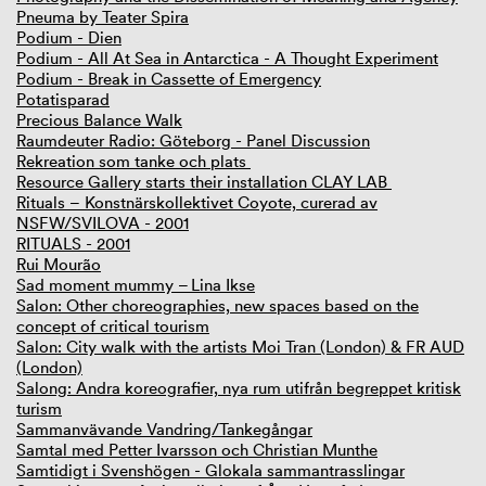
Pneuma by Teater Spira
Podium - Dien
Podium - All At Sea in Antarctica - A Thought Experiment
Podium - Break in Cassette of Emergency
Potatisparad
Precious Balance Walk
Raumdeuter Radio: Göteborg - Panel Discussion
Rekreation som tanke och plats
Resource Gallery starts their installation CLAY LAB
Rituals – Konstnärskollektivet Coyote, curerad av
NSFW/SVILOVA - 2001
RITUALS - 2001
Rui Mourão
Sad moment mummy – Lina Ikse
Salon: Other choreographies, new spaces based on the
concept of critical tourism
Salon: City walk with the artists Moi Tran (London) & FR AUD
(London)
Salong: Andra koreografier, nya rum utifrån begreppet kritisk
turism
Sammanvävande Vandring/Tankegångar
Samtal med Petter Ivarsson och Christian Munthe
Samtidigt i Svenshögen - Glokala sammantrasslingar