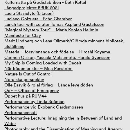
Kulturnatta på Godisfabriken - Beth Kettel
Långedprojektet BRUK 2021
Laura Stasiulyte (Litauen)
Luciano Goizueta - Echo Chamber
Lunch tour with curator Tomas Asplund Gustafsson
“Magical Mystery Tour” – Maria Koolen Hellmin
Manifesto for Clay
Marit Lindberg och Lena Ollmark/Glömda minnens bibliotek,
utställning
Materia – försvinnande och födelse – Hiroshi Koyama,
Carmen Olsson, Yasuaki Matsumoto, Harald Svensson
My Ship is Coming Loaded with Deceit
När tråden brister – Mija Renström
Nature Is Out of Control
Nordiska perspektiv
Olle Essvik & rojal förlag – Länge leve döden
OoE – Office of Emergency
Öppet hus på RUM44
Performance by Linda Spåman
Performance vid Ekobank Gärdsmossen
Performancenatt
Performative Lecture: Imagining the In-Between of Land and
Water
Photography and the Dissemination of Meaning and Agency