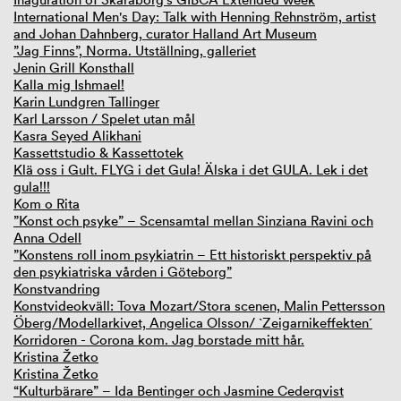
International Men's Day: Talk with Henning Rehnström, artist
and Johan Dahnberg, curator Halland Art Museum
”Jag Finns”, Norma. Utställning, galleriet
Jenin Grill Konsthall
Kalla mig Ishmael!
Karin Lundgren Tallinger
Karl Larsson / Spelet utan mål
Kasra Seyed Alikhani
Kassettstudio & Kassettotek
Klä oss i Gult. FLYG i det Gula! Älska i det GULA. Lek i det
gula!!!
Kom o Rita
”Konst och psyke” – Scensamtal mellan Sinziana Ravini och
Anna Odell
”Konstens roll inom psykiatrin – Ett historiskt perspektiv på
den psykiatriska vården i Göteborg”
Konstvandring
Konstvideokväll: Tova Mozart/Stora scenen, Malin Pettersson
Öberg/Modellarkivet, Angelica Olsson/ `Zeigarnikeffekten´
Korridoren - Corona kom. Jag borstade mitt hår.
Kristina Žetko
Kristina Žetko
“Kulturbärare” – Ida Bentinger och Jasmine Cederqvist