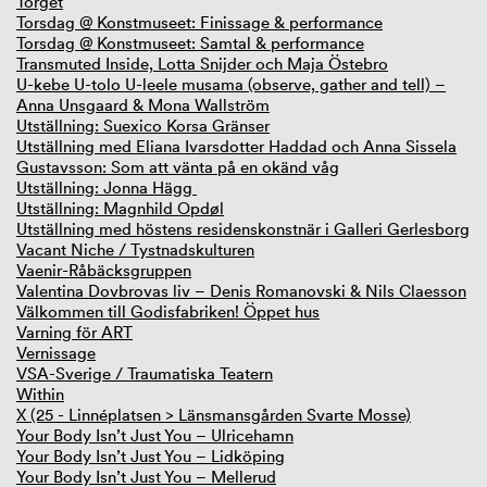
Torget
Torsdag @ Konstmuseet: Finissage & performance
Torsdag @ Konstmuseet: Samtal & performance
Transmuted Inside, Lotta Snijder och Maja Östebro
U-kebe U-tolo U-leele musama (observe, gather and tell) –
Anna Unsgaard & Mona Wallström
Utställning: Suexico Korsa Gränser
Utställning med Eliana Ivarsdotter Haddad och Anna Sissela
Gustavsson: Som att vänta på en okänd våg
Utställning: Jonna Hägg
Utställning: Magnhild Opdøl
Utställning med höstens residenskonstnär i Galleri Gerlesborg
Vacant Niche / Tystnadskulturen
Vaenir-Råbäcksgruppen
Valentina Dovbrovas liv – Denis Romanovski & Nils Claesson
Välkommen till Godisfabriken! Öppet hus
Varning för ART
Vernissage
VSA-Sverige / Traumatiska Teatern
Within
X (25 - Linnéplatsen > Länsmansgården Svarte Mosse)
Your Body Isn’t Just You – Ulricehamn
Your Body Isn’t Just You – Lidköping
Your Body Isn’t Just You – Mellerud