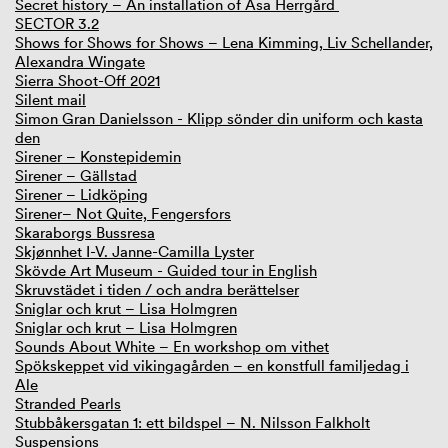
Secret history – An installation of Åsa Herrgård
SECTOR 3.2
Shows for Shows for Shows – Lena Kimming, Liv Schellander,
Alexandra Wingate
Sierra Shoot-Off 2021
Silent mail
Simon Gran Danielsson - Klipp sönder din uniform och kasta
den
Sirener – Konstepidemin
Sirener – Gällstad
Sirener – Lidköping
Sirener– Not Quite, Fengersfors
Skaraborgs Bussresa
Skjønnhet I-V. Janne-Camilla Lyster
Skövde Art Museum - Guided tour in English
Skruvstädet i tiden / och andra berättelser
Sniglar och krut – Lisa Holmgren
Sniglar och krut – Lisa Holmgren
Sounds About White – En workshop om vithet
Spökskeppet vid vikingagården – en konstfull familjedag i
Ale
Stranded Pearls
Stubbåkersgatan 1: ett bildspel – N. Nilsson Falkholt
Suspensions