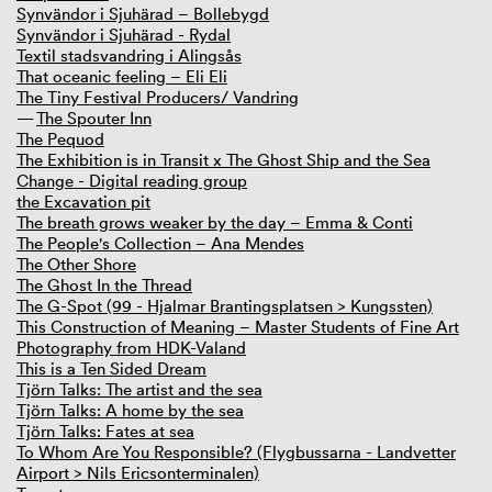
Synvändor i Sjuhärad – Bollebygd
Synvändor i Sjuhärad - Rydal
Textil stadsvandring i Alingsås
That oceanic feeling – Eli Eli
The Tiny Festival Producers/ Vandring
The Spouter Inn
The Pequod
The Exhibition is in Transit x The Ghost Ship and the Sea
Change - Digital reading group
the Excavation pit
The breath grows weaker by the day – Emma & Conti
The People's Collection – Ana Mendes
The Other Shore
The Ghost In the Thread
The G-Spot (99 - Hjalmar Brantingsplatsen > Kungssten)
This Construction of Meaning – Master Students of Fine Art
Photography from HDK-Valand
This is a Ten Sided Dream
Tjörn Talks: The artist and the sea
Tjörn Talks: A home by the sea
Tjörn Talks: Fates at sea
To Whom Are You Responsible? (Flygbussarna - Landvetter
Airport > Nils Ericsonterminalen)