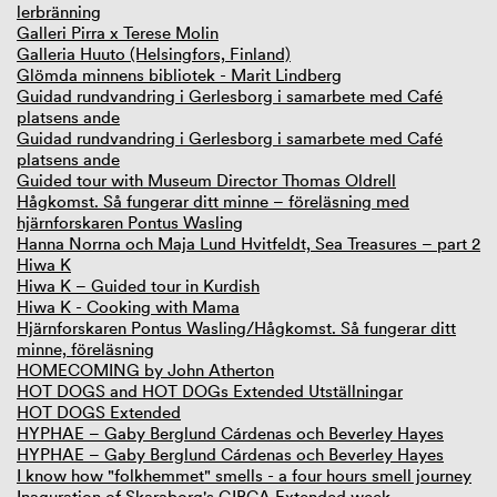
lerbränning
Galleri Pirra x Terese Molin
Galleria Huuto (Helsingfors, Finland)
Glömda minnens bibliotek - Marit Lindberg
Guidad rundvandring i Gerlesborg i samarbete med Café
platsens ande
Guidad rundvandring i Gerlesborg i samarbete med Café
platsens ande
Guided tour with Museum Director Thomas Oldrell
Hågkomst. Så fungerar ditt minne – föreläsning med
hjärnforskaren Pontus Wasling
Hanna Norrna och Maja Lund Hvitfeldt, Sea Treasures – part 2
Hiwa K
Hiwa K – Guided tour in Kurdish
Hiwa K - Cooking with Mama
Hjärnforskaren Pontus Wasling/Hågkomst. Så fungerar ditt
minne, föreläsning
HOMECOMING by John Atherton
HOT DOGS and HOT DOGs Extended Utställningar
HOT DOGS Extended
HYPHAE – Gaby Berglund Cárdenas och Beverley Hayes
HYPHAE – Gaby Berglund Cárdenas och Beverley Hayes
I know how "folkhemmet" smells - a four hours smell journey
Inaguration of Skaraborg's GIBCA Extended week