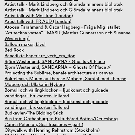
Artist talk - Marit Lindberg och Glömda minnens bibliotek
Artist talk - Marit Lindberg och Glömda minnens bibliotek
Artist talk with Moi Tran (London)
Artist talk with FR AUD (London)
Atoosa Farahmand & Oscar Hagberg - Fråga Mig Istället
“Att teckna vatten” - MASU (Mattias Gunnarsson och Susanne
Westerberg)
Balloon maker, Live!
Bed Rock
Benedikte Esperi: re_verb_era_tion
Björn Westerlund, SANDARNA - Ghosts Of Place
Björn Westerlund, SANDARNA – Ghosts Of Place //
Projecting the Sublime, banale architecture as canvas
Bokrelease, Muren av Therese Moberg. Samtal med Therese
Moberg och Ullakarin Nyberg
Bomull och vällingklockor – ljudkonst och guidade
vandringar i bruksorten Tollered
Bomull och vällingklockor – ljudkonst och guidade
vandringar i bruksorten Tollered
Budkavlen/The Bidding Stick
Bus from Gothenburg to Kulturhärad Bottna/Gerlesborg
Carina Peterson, Sea Treasures – part 1
Citywalk with Henning Rehnström (Stockholm)