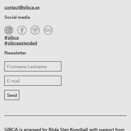
contact@gibca.se
Social media
#gibca
#gibcaextended
Newsletter
GIBCA is arranged by Röda Sten Konsthall with support from