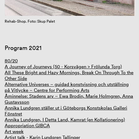
GIBCA Extended 2023
Rehab-Shop. Foto: Skup Palet
Program 2021
80/20
A Journey of Journeys (50 - Korsvägen > Frölunda Torg)
All These Bright and Hazy Mornings, Break On Through To the
Other Side
Alternative Universes – guidad konstvisning och utställning
på Vitlycke – Centre for Performing Arts
Åminnelse: Stadens arv – Ewa Brodin, Marie Holmgren, Anna
Gustavsson
Annika Lundgren ställer ut i Göteborgs Konstskolas Galleri
Fönstret
Annika Lundgren, I Detta Land, Kamrat (en Kollationering)
Appropriation GIBCA
Art week
Artist talk - Karin Lundgren Tallinger