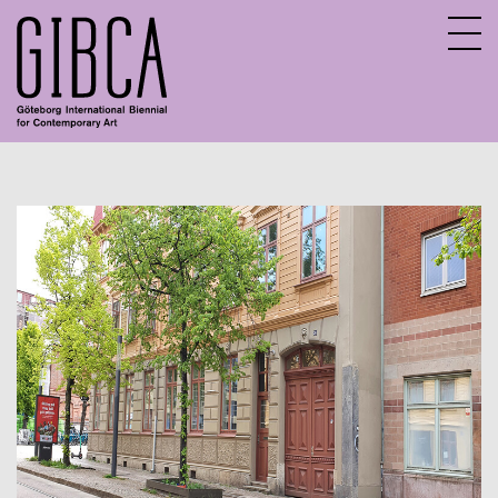
Sv
En
About GIBCA Extended
Extended program
Archive
Participating venues 2025
GIBCA Extended 2015
GIBCA Extended 2017
GIBCA Extended 2019
GIBCA Extended 2013
GIBCA Extended 2021
Exhibition
Actors 2021
Program 2021