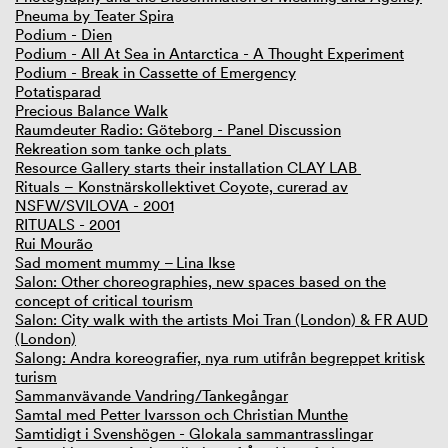
Pneuma by Teater Spira
Podium - Dien
Podium - All At Sea in Antarctica - A Thought Experiment
Podium - Break in Cassette of Emergency
Potatisparad
Precious Balance Walk
Raumdeuter Radio: Göteborg - Panel Discussion
Rekreation som tanke och plats
Resource Gallery starts their installation CLAY LAB
Rituals – Konstnärskollektivet Coyote, curerad av
NSFW/SVILOVA - 2001
RITUALS - 2001
Rui Mourão
Sad moment mummy – Lina Ikse
Salon: Other choreographies, new spaces based on the
concept of critical tourism
Salon: City walk with the artists Moi Tran (London) & FR AUD
(London)
Salong: Andra koreografier, nya rum utifrån begreppet kritisk
turism
Sammanvävande Vandring/Tankegångar
Samtal med Petter Ivarsson och Christian Munthe
Samtidigt i Svenshögen - Glokala sammantrasslingar