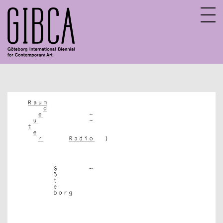
Sv
En
About GIBCA Extended
Extended program
Archive
Participating venues 2025
GIBCA Extended 2015
GIBCA Extended 2017
GIBCA Extended 2019
GIBCA Extended 2013
GIBCA Extended 2021
Exhibition
Actors 2021
Program 2021