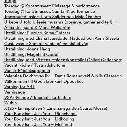
Torget
Torsdag @ Konstmuseet: Finissage & performance
Torsdag @ Konstmuseet: Samtal & performance
Transmuted Inside, Lotta Snijder och Maja Östebro
U-kebe U-tolo U-leele musama (observe, gather and tell) –
Anna Unsgaard & Mona Wallström
Utställning: Suexico Korsa Gränser
Utställning med Eliana Ivarsdotter Haddad och Anna Sissela
Gustavsson: Som att vänta på en okänd våg
Utställning: Jonna Hägg
Utställning: Magnhild Opdøl
Utställning med höstens residenskonstnär i Galleri Gerlesborg
Vacant Niche / Tystnadskulturen
Vaenir-Råbäcksgruppen
Valentina Dovbrovas liv – Denis Romanovski & Nils Claesson
Välkommen till Godisfabriken! Öppet hus
Varning för ART
Vernissage
VSA-Sverige / Traumatiska Teatern
Within
X (25 - Linnéplatsen > Länsmansgården Svarte Mosse)
Your Body Isn’t Just You – Ulricehamn
Your Body Isn’t Just You – Lidköping
Your Body Isn’t Just You – Mellerud