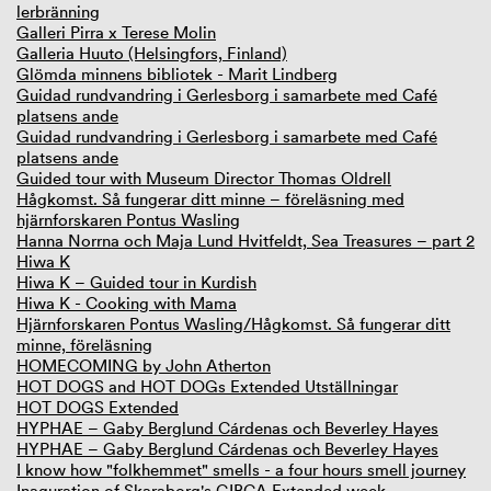
lerbränning
Galleri Pirra x Terese Molin
Galleria Huuto (Helsingfors, Finland)
Glömda minnens bibliotek - Marit Lindberg
Guidad rundvandring i Gerlesborg i samarbete med Café
platsens ande
Guidad rundvandring i Gerlesborg i samarbete med Café
platsens ande
Guided tour with Museum Director Thomas Oldrell
Hågkomst. Så fungerar ditt minne – föreläsning med
hjärnforskaren Pontus Wasling
Hanna Norrna och Maja Lund Hvitfeldt, Sea Treasures – part 2
Hiwa K
Hiwa K – Guided tour in Kurdish
Hiwa K - Cooking with Mama
Hjärnforskaren Pontus Wasling/Hågkomst. Så fungerar ditt
minne, föreläsning
HOMECOMING by John Atherton
HOT DOGS and HOT DOGs Extended Utställningar
HOT DOGS Extended
HYPHAE – Gaby Berglund Cárdenas och Beverley Hayes
HYPHAE – Gaby Berglund Cárdenas och Beverley Hayes
I know how "folkhemmet" smells - a four hours smell journey
Inaguration of Skaraborg's GIBCA Extended week