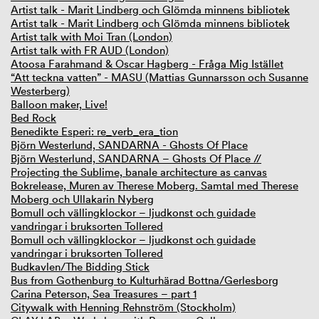
Artist talk - Marit Lindberg och Glömda minnens bibliotek
Artist talk - Marit Lindberg och Glömda minnens bibliotek
Artist talk with Moi Tran (London)
Artist talk with FR AUD (London)
Atoosa Farahmand & Oscar Hagberg - Fråga Mig Istället
“Att teckna vatten” - MASU (Mattias Gunnarsson och Susanne
Westerberg)
Balloon maker, Live!
Bed Rock
Benedikte Esperi: re_verb_era_tion
Björn Westerlund, SANDARNA - Ghosts Of Place
Björn Westerlund, SANDARNA – Ghosts Of Place //
Projecting the Sublime, banale architecture as canvas
Bokrelease, Muren av Therese Moberg. Samtal med Therese
Moberg och Ullakarin Nyberg
Bomull och vällingklockor – ljudkonst och guidade
vandringar i bruksorten Tollered
Bomull och vällingklockor – ljudkonst och guidade
vandringar i bruksorten Tollered
Budkavlen/The Bidding Stick
Bus from Gothenburg to Kulturhärad Bottna/Gerlesborg
Carina Peterson, Sea Treasures – part 1
Citywalk with Henning Rehnström (Stockholm)