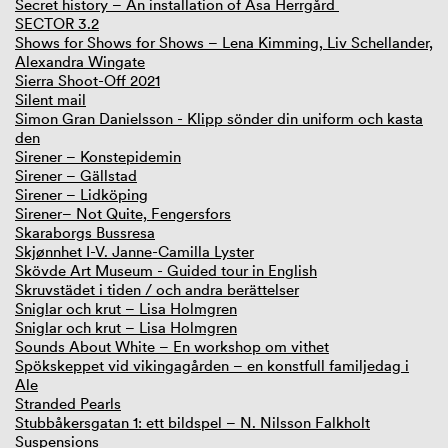
Secret history – An installation of Åsa Herrgård
SECTOR 3.2
Shows for Shows for Shows – Lena Kimming, Liv Schellander,
Alexandra Wingate
Sierra Shoot-Off 2021
Silent mail
Simon Gran Danielsson - Klipp sönder din uniform och kasta
den
Sirener – Konstepidemin
Sirener – Gällstad
Sirener – Lidköping
Sirener– Not Quite, Fengersfors
Skaraborgs Bussresa
Skjønnhet I-V. Janne-Camilla Lyster
Skövde Art Museum - Guided tour in English
Skruvstädet i tiden / och andra berättelser
Sniglar och krut – Lisa Holmgren
Sniglar och krut – Lisa Holmgren
Sounds About White – En workshop om vithet
Spökskeppet vid vikingagården – en konstfull familjedag i
Ale
Stranded Pearls
Stubbåkersgatan 1: ett bildspel – N. Nilsson Falkholt
Suspensions