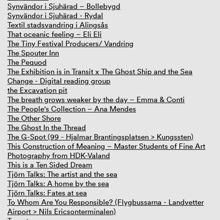
Synvändor i Sjuhärad – Bollebygd
Synvändor i Sjuhärad - Rydal
Textil stadsvandring i Alingsås
That oceanic feeling – Eli Eli
The Tiny Festival Producers/ Vandring
The Spouter Inn
The Pequod
The Exhibition is in Transit x The Ghost Ship and the Sea
Change - Digital reading group
the Excavation pit
The breath grows weaker by the day – Emma & Conti
The People's Collection – Ana Mendes
The Other Shore
The Ghost In the Thread
The G-Spot (99 - Hjalmar Brantingsplatsen > Kungssten)
This Construction of Meaning – Master Students of Fine Art
Photography from HDK-Valand
This is a Ten Sided Dream
Tjörn Talks: The artist and the sea
Tjörn Talks: A home by the sea
Tjörn Talks: Fates at sea
To Whom Are You Responsible? (Flygbussarna - Landvetter
Airport > Nils Ericsonterminalen)