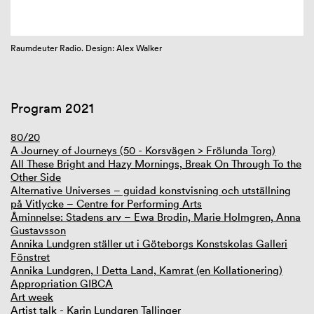
GIBCA Extended 2023
Raumdeuter Radio. Design: Alex Walker
Program 2021
80/20
A Journey of Journeys (50 - Korsvägen > Frölunda Torg)
All These Bright and Hazy Mornings, Break On Through To the
Other Side
Alternative Universes – guidad konstvisning och utställning
på Vitlycke – Centre for Performing Arts
Åminnelse: Stadens arv – Ewa Brodin, Marie Holmgren, Anna
Gustavsson
Annika Lundgren ställer ut i Göteborgs Konstskolas Galleri
Fönstret
Annika Lundgren, I Detta Land, Kamrat (en Kollationering)
Appropriation GIBCA
Art week
Artist talk - Karin Lundgren Tallinger