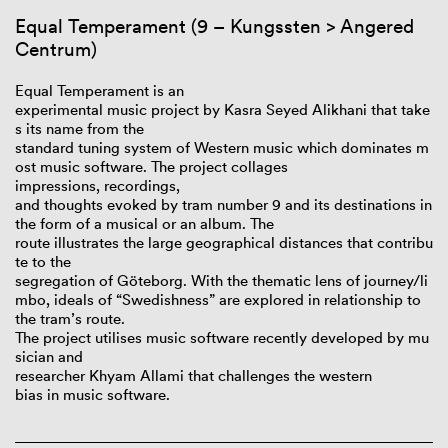
Equal
Temperament (9 –
Kungssten
> Angered
Centrum)
Equal
Temperament is an
experimental
music
project
by
Kasra
Seyed
Alikhani
that
take
s
its
name
from the
standard
tuning
system
of
Western
music
which
dominates
m
ost
music
software. The
project
collages
impressions,
recordings
,
and
thoughts
evoked
by
tram
number
9 and
its
destinations in
the form
of
a musical or an album. The
route
illustrates
the
large
geographical
distances
that
contribu
te
to the
segregation
of
Göteborg.
With
the
thematic
lens
of
journey
/li
mbo, ideals
of
“
Swedishness
”
are
explored
in relationship to
the
tram’s
route.
The
project
utilises
music
software
recently
developed
by
mu
sician
and
researcher
Khyam
Allami
that
challenges
the
western
bias
in
music
software.