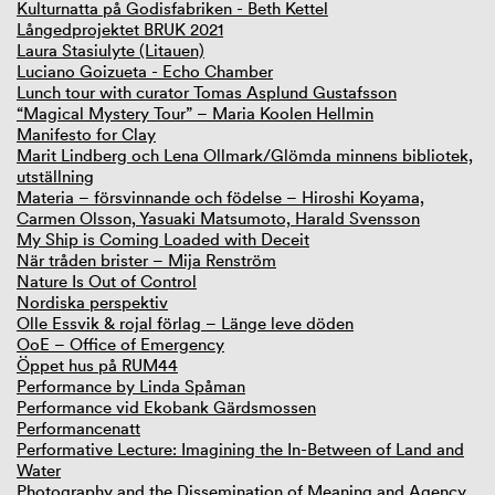
Kulturnatta på Godisfabriken - Beth Kettel
Långedprojektet BRUK 2021
Laura Stasiulyte (Litauen)
Luciano Goizueta - Echo Chamber
Lunch tour with curator Tomas Asplund Gustafsson
“Magical Mystery Tour” – Maria Koolen Hellmin
Manifesto for Clay
Marit Lindberg och Lena Ollmark/Glömda minnens bibliotek,
utställning
Materia – försvinnande och födelse – Hiroshi Koyama,
Carmen Olsson, Yasuaki Matsumoto, Harald Svensson
My Ship is Coming Loaded with Deceit
När tråden brister – Mija Renström
Nature Is Out of Control
Nordiska perspektiv
Olle Essvik & rojal förlag – Länge leve döden
OoE – Office of Emergency
Öppet hus på RUM44
Performance by Linda Spåman
Performance vid Ekobank Gärdsmossen
Performancenatt
Performative Lecture: Imagining the In-Between of Land and
Water
Photography and the Dissemination of Meaning and Agency