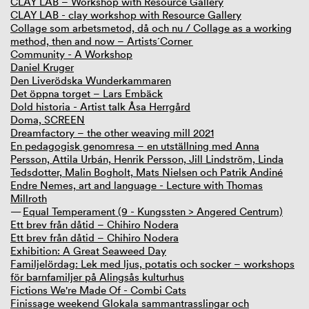
CLAY LAB – Workshop with Resource Gallery
CLAY LAB - clay workshop with Resource Gallery
Collage som arbetsmetod, då och nu / Collage as a working
method, then and now – Artists´Corner
Community - A Workshop
Daniel Kruger
Den Liverödska Wunderkammaren
Det öppna torget – Lars Embäck
Dold historia - Artist talk Åsa Herrgård
Doma, SCREEN
Dreamfactory – the other weaving mill 2021
En pedagogisk genomresa – en utställning med Anna
Persson, Attila Urbán, Henrik Persson, Jill Lindström, Linda
Tedsdotter, Malin Bogholt, Mats Nielsen och Patrik Andiné
Endre Nemes, art and language - Lecture with Thomas
Millroth
Equal Temperament (9 - Kungssten > Angered Centrum)
Ett brev från dåtid – Chihiro Nodera
Ett brev från dåtid – Chihiro Nodera
Exhibition: A Great Seaweed Day
Familjelördag: Lek med ljus, potatis och socker – workshops
för barnfamiljer på Alingsås kulturhus
Fictions We're Made Of - Combi Cats
Finissage weekend Glokala sammantrasslingar och