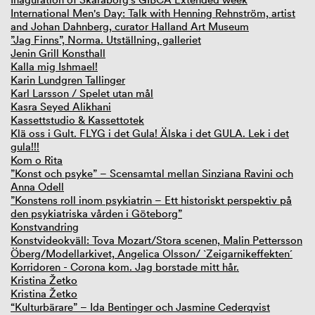
International Men's Day: Talk with Henning Rehnström, artist
and Johan Dahnberg, curator Halland Art Museum
”Jag Finns”, Norma. Utställning, galleriet
Jenin Grill Konsthall
Kalla mig Ishmael!
Karin Lundgren Tallinger
Karl Larsson / Spelet utan mål
Kasra Seyed Alikhani
Kassettstudio & Kassettotek
Klä oss i Gult. FLYG i det Gula! Älska i det GULA. Lek i det
gula!!!
Kom o Rita
”Konst och psyke” – Scensamtal mellan Sinziana Ravini och
Anna Odell
”Konstens roll inom psykiatrin – Ett historiskt perspektiv på
den psykiatriska vården i Göteborg”
Konstvandring
Konstvideokväll: Tova Mozart/Stora scenen, Malin Pettersson
Öberg/Modellarkivet, Angelica Olsson/ `Zeigarnikeffekten´
Korridoren - Corona kom. Jag borstade mitt hår.
Kristina Žetko
Kristina Žetko
“Kulturbärare” – Ida Bentinger och Jasmine Cederqvist