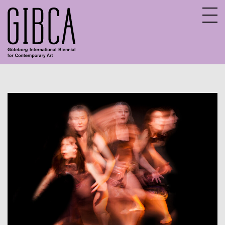
Sv
En
About GIBCA Extended
Extended program
Archive
Participating venues 2025
GIBCA Extended 2015
GIBCA Extended 2017
GIBCA Extended 2019
GIBCA Extended 2013
GIBCA Extended 2021
Exhibition
Actors 2021
Program 2021