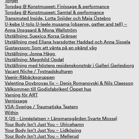
Torget
Torsdag @ Konstmuseet: Finissage & performance
Torsdag @ Konstmuseet: Samtal & performance
Transmuted Inside, Lotta Snijder och Maja Östebro
U-kebe U-tolo U-leele musama (observe, gather and tell) –
Anna Unsgaard & Mona Wallström
Utställning: Suexico Korsa Gränser
Utställning med Eliana Ivarsdotter Haddad och Anna Sissela
Gustavsson: Som att vänta på en okänd våg
Utställning: Jonna Hägg
Utställning: Magnhild Opdøl
Utställning med höstens residenskonstnär i Galleri Gerlesborg
Vacant Niche / Tystnadskulturen
Vaenir-Råbäcksgruppen
Valentina Dovbrovas liv – Denis Romanovski & Nils Claesson
Välkommen till Godisfabriken! Öppet hus
Varning för ART
Vernissage
VSA-Sverige / Traumatiska Teatern
Within
X (25 - Linnéplatsen > Länsmansgården Svarte Mosse)
Your Body Isn’t Just You – Ulricehamn
Your Body Isn’t Just You – Lidköping
Your Body Isn’t Just You – Mellerud