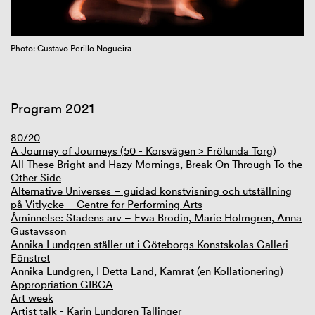
GIBCA Extended 2023
Photo: Gustavo Perillo Nogueira
Program 2021
80/20
A Journey of Journeys (50 - Korsvägen > Frölunda Torg)
All These Bright and Hazy Mornings, Break On Through To the
Other Side
Alternative Universes – guidad konstvisning och utställning
på Vitlycke – Centre for Performing Arts
Åminnelse: Stadens arv – Ewa Brodin, Marie Holmgren, Anna
Gustavsson
Annika Lundgren ställer ut i Göteborgs Konstskolas Galleri
Fönstret
Annika Lundgren, I Detta Land, Kamrat (en Kollationering)
Appropriation GIBCA
Art week
Artist talk - Karin Lundgren Tallinger