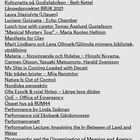
Kulturnatta på Godisfabriken - Beth Kettel
Långedprojektet BRUK 2021
Laura Stasiulyte (Litauen)
Luciano Goizueta - Echo Chamber
Lunch tour with curator Tomas Asplund Gustafsson
“Magical Mystery Tour” – Maria Koolen Hellmin
Manifesto for Clay
Marit Lindberg och Lena Ollmark/Glömda minnens bibliotek,
utställning
Materia – försvinnande och födelse – Hiroshi Koyama,
Carmen Olsson, Yasuaki Matsumoto, Harald Svensson
My Ship is Coming Loaded with Deceit
När tråden brister – Mija Renström
Nature Is Out of Control
Nordiska perspektiv
Olle Essvik & rojal förlag – Länge leve döden
OoE – Office of Emergency
Öppet hus på RUM44
Performance by Linda Spåman
Performance vid Ekobank Gärdsmossen
Performancenatt
Performative Lecture: Imagining the In-Between of Land and
Water
Photography and the Dissemination of Meaning and Agency