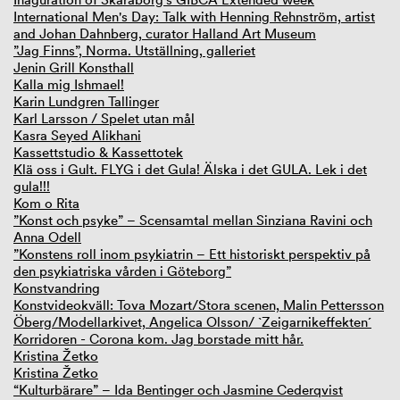
International Men's Day: Talk with Henning Rehnström, artist
and Johan Dahnberg, curator Halland Art Museum
”Jag Finns”, Norma. Utställning, galleriet
Jenin Grill Konsthall
Kalla mig Ishmael!
Karin Lundgren Tallinger
Karl Larsson / Spelet utan mål
Kasra Seyed Alikhani
Kassettstudio & Kassettotek
Klä oss i Gult. FLYG i det Gula! Älska i det GULA. Lek i det
gula!!!
Kom o Rita
”Konst och psyke” – Scensamtal mellan Sinziana Ravini och
Anna Odell
”Konstens roll inom psykiatrin – Ett historiskt perspektiv på
den psykiatriska vården i Göteborg”
Konstvandring
Konstvideokväll: Tova Mozart/Stora scenen, Malin Pettersson
Öberg/Modellarkivet, Angelica Olsson/ `Zeigarnikeffekten´
Korridoren - Corona kom. Jag borstade mitt hår.
Kristina Žetko
Kristina Žetko
“Kulturbärare” – Ida Bentinger och Jasmine Cederqvist