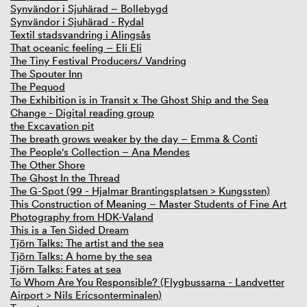
Synvändor i Sjuhärad – Bollebygd
Synvändor i Sjuhärad - Rydal
Textil stadsvandring i Alingsås
That oceanic feeling – Eli Eli
The Tiny Festival Producers/ Vandring
The Spouter Inn
The Pequod
The Exhibition is in Transit x The Ghost Ship and the Sea
Change - Digital reading group
the Excavation pit
The breath grows weaker by the day – Emma & Conti
The People's Collection – Ana Mendes
The Other Shore
The Ghost In the Thread
The G-Spot (99 - Hjalmar Brantingsplatsen > Kungssten)
This Construction of Meaning – Master Students of Fine Art
Photography from HDK-Valand
This is a Ten Sided Dream
Tjörn Talks: The artist and the sea
Tjörn Talks: A home by the sea
Tjörn Talks: Fates at sea
To Whom Are You Responsible? (Flygbussarna - Landvetter
Airport > Nils Ericsonterminalen)