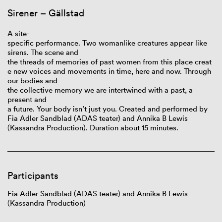
Sirener – Gällstad
A site-
specific
performance.
Two
womanlike
creatures
appear
like
sirens. The
scene
and
the
threads
of
memories
of
past
women
from
this
place
creat
e
new
voices
and
movements
in
time
,
here
and
now
.
Through
our
bodies
and
the
collective
memory
we
are
intertwined
with
a
past
, a
present and
a
future
.
Your
body
isn’t
just
you
.
Created
and
performed
by
Fia Adler Sandblad (ADAS teater) and Annika B Lewis
(Kassandra Production). Duration
about
15
minutes
.
Participants
Fia Adler Sandblad (ADAS teater) and Annika B Lewis
(Kassandra Production)