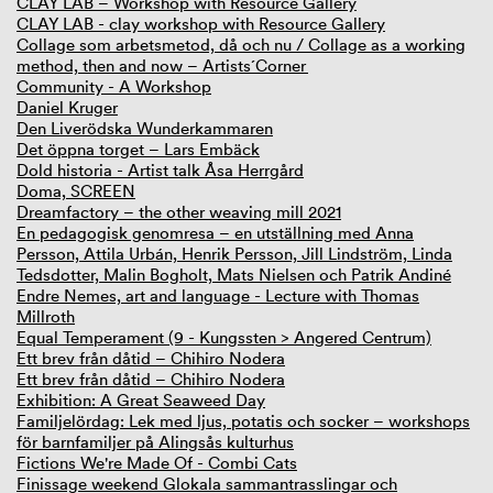
CLAY LAB – Workshop with Resource Gallery
CLAY LAB - clay workshop with Resource Gallery
Collage som arbetsmetod, då och nu / Collage as a working
method, then and now – Artists´Corner
Community - A Workshop
Daniel Kruger
Den Liverödska Wunderkammaren
Det öppna torget – Lars Embäck
Dold historia - Artist talk Åsa Herrgård
Doma, SCREEN
Dreamfactory – the other weaving mill 2021
En pedagogisk genomresa – en utställning med Anna
Persson, Attila Urbán, Henrik Persson, Jill Lindström, Linda
Tedsdotter, Malin Bogholt, Mats Nielsen och Patrik Andiné
Endre Nemes, art and language - Lecture with Thomas
Millroth
Equal Temperament (9 - Kungssten > Angered Centrum)
Ett brev från dåtid – Chihiro Nodera
Ett brev från dåtid – Chihiro Nodera
Exhibition: A Great Seaweed Day
Familjelördag: Lek med ljus, potatis och socker – workshops
för barnfamiljer på Alingsås kulturhus
Fictions We're Made Of - Combi Cats
Finissage weekend Glokala sammantrasslingar och