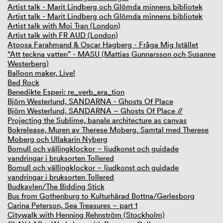
Artist talk - Marit Lindberg och Glömda minnens bibliotek
Artist talk - Marit Lindberg och Glömda minnens bibliotek
Artist talk with Moi Tran (London)
Artist talk with FR AUD (London)
Atoosa Farahmand & Oscar Hagberg - Fråga Mig Istället
“Att teckna vatten” - MASU (Mattias Gunnarsson och Susanne
Westerberg)
Balloon maker, Live!
Bed Rock
Benedikte Esperi: re_verb_era_tion
Björn Westerlund, SANDARNA - Ghosts Of Place
Björn Westerlund, SANDARNA – Ghosts Of Place //
Projecting the Sublime, banale architecture as canvas
Bokrelease, Muren av Therese Moberg. Samtal med Therese
Moberg och Ullakarin Nyberg
Bomull och vällingklockor – ljudkonst och guidade
vandringar i bruksorten Tollered
Bomull och vällingklockor – ljudkonst och guidade
vandringar i bruksorten Tollered
Budkavlen/The Bidding Stick
Bus from Gothenburg to Kulturhärad Bottna/Gerlesborg
Carina Peterson, Sea Treasures – part 1
Citywalk with Henning Rehnström (Stockholm)