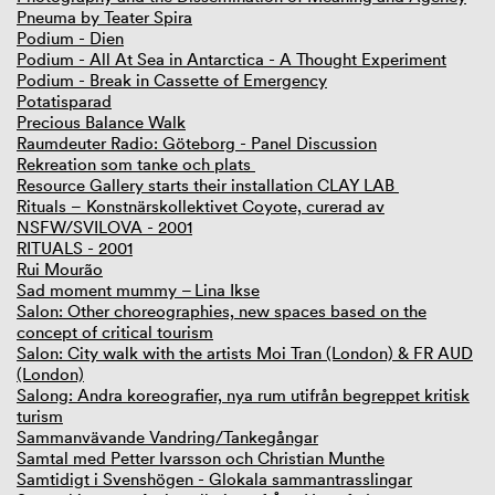
Pneuma by Teater Spira
Podium - Dien
Podium - All At Sea in Antarctica - A Thought Experiment
Podium - Break in Cassette of Emergency
Potatisparad
Precious Balance Walk
Raumdeuter Radio: Göteborg - Panel Discussion
Rekreation som tanke och plats
Resource Gallery starts their installation CLAY LAB
Rituals – Konstnärskollektivet Coyote, curerad av
NSFW/SVILOVA - 2001
RITUALS - 2001
Rui Mourão
Sad moment mummy – Lina Ikse
Salon: Other choreographies, new spaces based on the
concept of critical tourism
Salon: City walk with the artists Moi Tran (London) & FR AUD
(London)
Salong: Andra koreografier, nya rum utifrån begreppet kritisk
turism
Sammanvävande Vandring/Tankegångar
Samtal med Petter Ivarsson och Christian Munthe
Samtidigt i Svenshögen - Glokala sammantrasslingar