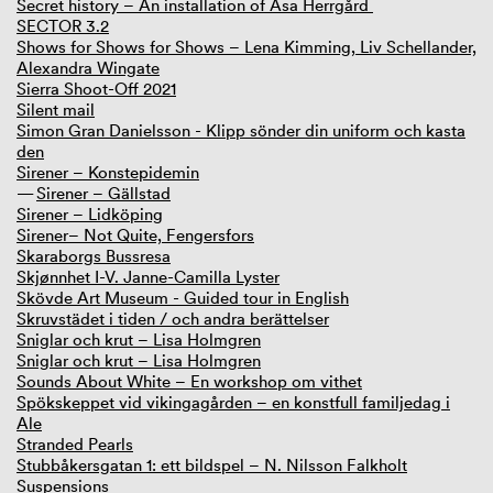
Secret history – An installation of Åsa Herrgård
SECTOR 3.2
Shows for Shows for Shows – Lena Kimming, Liv Schellander,
Alexandra Wingate
Sierra Shoot-Off 2021
Silent mail
Simon Gran Danielsson - Klipp sönder din uniform och kasta
den
Sirener – Konstepidemin
Sirener – Gällstad
Sirener – Lidköping
Sirener– Not Quite, Fengersfors
Skaraborgs Bussresa
Skjønnhet I-V. Janne-Camilla Lyster
Skövde Art Museum - Guided tour in English
Skruvstädet i tiden / och andra berättelser
Sniglar och krut – Lisa Holmgren
Sniglar och krut – Lisa Holmgren
Sounds About White – En workshop om vithet
Spökskeppet vid vikingagården – en konstfull familjedag i
Ale
Stranded Pearls
Stubbåkersgatan 1: ett bildspel – N. Nilsson Falkholt
Suspensions