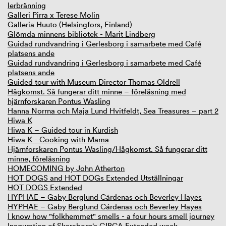
lerbränning
Galleri Pirra x Terese Molin
Galleria Huuto (Helsingfors, Finland)
Glömda minnens bibliotek - Marit Lindberg
Guidad rundvandring i Gerlesborg i samarbete med Café
platsens ande
Guidad rundvandring i Gerlesborg i samarbete med Café
platsens ande
Guided tour with Museum Director Thomas Oldrell
Hågkomst. Så fungerar ditt minne – föreläsning med
hjärnforskaren Pontus Wasling
Hanna Norrna och Maja Lund Hvitfeldt, Sea Treasures – part 2
Hiwa K
Hiwa K – Guided tour in Kurdish
Hiwa K - Cooking with Mama
Hjärnforskaren Pontus Wasling/Hågkomst. Så fungerar ditt
minne, föreläsning
HOMECOMING by John Atherton
HOT DOGS and HOT DOGs Extended Utställningar
HOT DOGS Extended
HYPHAE – Gaby Berglund Cárdenas och Beverley Hayes
HYPHAE – Gaby Berglund Cárdenas och Beverley Hayes
I know how "folkhemmet" smells - a four hours smell journey
Inaguration of Skaraborg's GIBCA Extended week