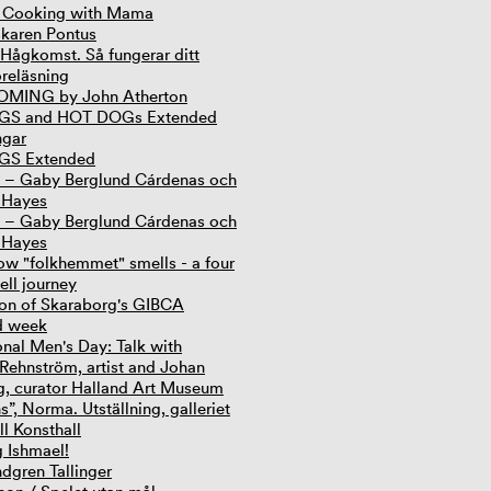
- Cooking with Mama
skaren Pontus
Hågkomst. Så fungerar ditt
öreläsning
ING by John Atherton
S and HOT DOGs Extended
ngar
S Extended
– Gaby Berglund Cárdenas och
 Hayes
– Gaby Berglund Cárdenas och
 Hayes
ow "folkhemmet" smells - a four
ell journey
ion of Skaraborg's GIBCA
d week
onal Men's Day: Talk with
Rehnström, artist and Johan
, curator Halland Art Museum
s”, Norma. Utställning, galleriet
ll Konsthall
g Ishmael!
ndgren Tallinger