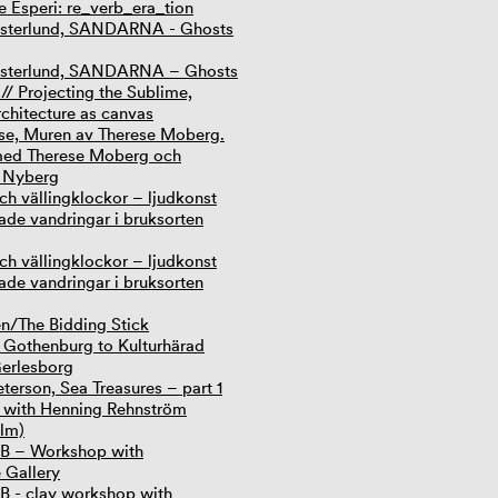
e Esperi: re_verb_era_tion
esterlund, SANDARNA - Ghosts
esterlund, SANDARNA – Ghosts
// Projecting the Sublime,
rchitecture as canvas
se, Muren av Therese Moberg.
med Therese Moberg och
n Nyberg
ch vällingklockor – ljudkonst
ade vandringar i bruksorten
ch vällingklockor – ljudkonst
ade vandringar i bruksorten
n/The Bidding Stick
 Gothenburg to Kulturhärad
erlesborg
terson, Sea Treasures – part 1
 with Henning Rehnström
lm)
B – Workshop with
 Gallery
 - clay workshop with