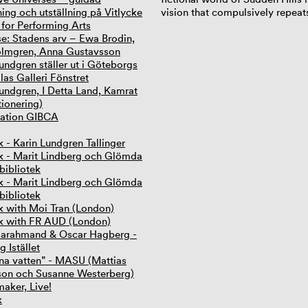
ing och utställning på Vitlycke
vision that compulsively repeats
 for Performing Arts
e: Stadens arv – Ewa Brodin,
lmgren, Anna Gustavsson
undgren ställer ut i Göteborgs
las Galleri Fönstret
undgren, I Detta Land, Kamrat
tionering)
iation GIBCA
lk - Karin Lundgren Tallinger
alk - Marit Lindberg och Glömda
bibliotek
alk - Marit Lindberg och Glömda
bibliotek
lk with Moi Tran (London)
alk with FR AUD (London)
Farahmand & Oscar Hagberg -
 Istället
kna vatten” - MASU (Mattias
on och Susanne Westerberg)
maker, Live!
k