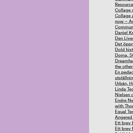
Resource
Collage 
Collage 
now – Ar
Communi
Daniel K
Den Liv
Det öppn
Dold hist
Doma, 
Dreamfa
the othe
En peda
utställn
Urbán, He
Linda Te
Nielsen 
Endre Ne
with Tho
Equal Te
Angered
Ett brev 
Ett brev 