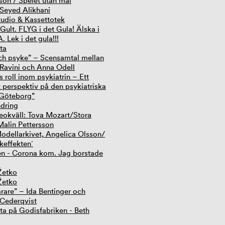
son / Spelet utan mål
Seyed Alikhani
tudio & Kassettotek
 Gult. FLYG i det Gula! Älska i
 Lek i det gula!!!
ta
ch psyke” – Scensamtal mellan
 Ravini och Anna Odell
 roll inom psykiatrin – Ett
t perspektiv på den psykiatriska
 Göteborg”
dring
eokväll: Tova Mozart/Stora
Malin Pettersson
dellarkivet, Angelica Olsson/
keffekten´
en - Corona kom. Jag borstade
 Žetko
 Žetko
ärare” – Ida Bentinger och
Cederqvist
tta på Godisfabriken - Beth