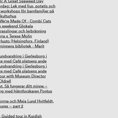
on: A Great Seaweed Day
rdag: Lek med ljus, potatis och
 workshops för barnfamiljer på
 kulturhus
 We're Made Of - Combi Cats
e weekend Glokala
asslingar och lerbränning
irra x Terese Molin
Huuto (Helsingfors, Finland)
innens bibliotek - Marit
undvandring i Gerlesborg i
e med Café platsens ande
undvandring i Gerlesborg i
e med Café platsens ande
our with Museum Director
ldrell
. Så fungerar ditt minne –
ing med hjärnforskaren Pontus
rrna och Maja Lund Hvitfeldt,
ures – part 2
 Guided tour in Kurdish