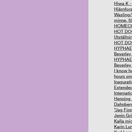
Hiwa K 
Hjärnfor
Wasling/
minne, f
HOMECOM
HOT DOG
Utställni
HOT DOG
HYPHAE 
Beverley
HYPHAE 
Beverley
I know h
hours sm
Inagurat
Extende
Internati
Henning 
Dahnberg
”Jag Finn
Jenin Gri
Kalla mi
Karin Lu