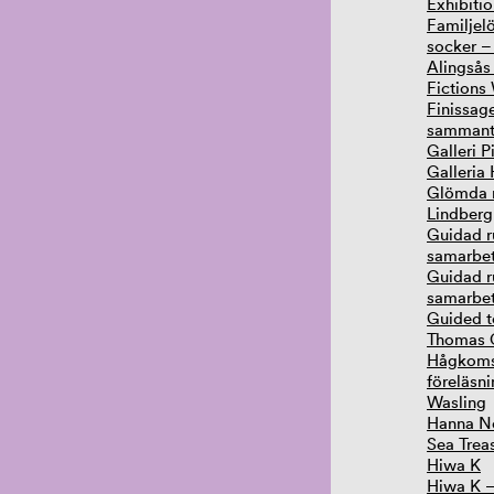
Exhibiti
Familjelö
socker –
Alingsås
Fictions
Finissag
sammantr
Galleri P
Galleria 
Glömda m
Lindberg
Guidad r
samarbet
Guidad r
samarbet
Guided t
Thomas O
Hågkomst
föreläsn
Wasling
Hanna No
Sea Treas
Hiwa K
Hiwa K –