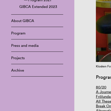
GIBCA Extended 2023
About GIBCA
Program
Press and media
Projects
Kiosken Fo
Archive
Progra
80/20
A Journe
Frölunda
All Thes
Break On
Alternat