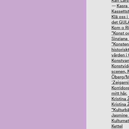
Karl Lars
Kasra 
Kassetts
Klä oss i
det GULA.
Kom o Ri
”Konst o
Sinziana
”Konstens
historisk
vården i
Konstvan
Konstvid
scenen, 
Öberg/Mo
`Zeigarni
Korridor
mitt hår.
Kristina
Kristina
“Kulturb
Jasmine 
Kulturna
Kettel