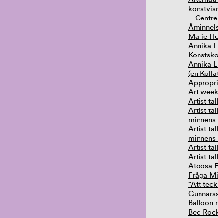
konstvisn
– Centre
Åminnels
Marie Ho
Annika L
Konstsko
Annika L
(en Kolla
Appropr
Art week
Artist ta
Artist t
minnens 
Artist t
minnens 
Artist ta
Artist t
Atoosa 
Fråga Mig
“Att tec
Gunnarss
Balloon 
Bed Roc