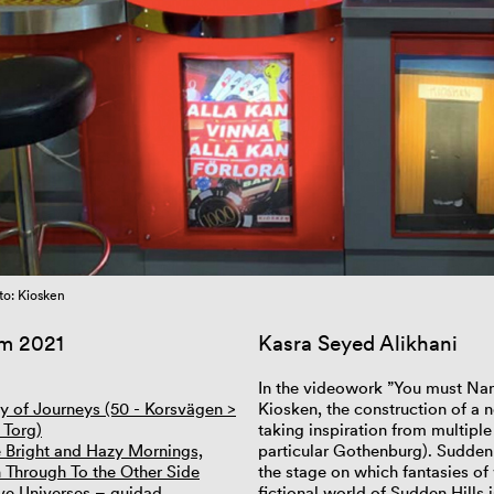
to: Kiosken
m 2021
Kasra Seyed Alikhani
In the
videowork
”You must Nama
y of Journeys (50 - Korsvägen >
Kiosken
, the construction of a
 Torg)
taking inspiration from multipl
e Bright and Hazy Mornings,
particular Gothenburg). Sudden 
 Through To the Other Side
the stage on which fantasies of
ive Universes – guidad
fictional world of Sudden Hills