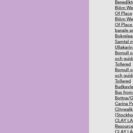
Benedikt
Björn W
Of Place
Björn W
Of Place 
banale a
Bokrelea
Samtal 
Ullakari
Bomull o
och guid
Tollered
Bomull o
och guid
Tollered
Budkavle
Bus from
Bottna/G
Carina Pe
Citywalk
(Stockho
CLAY LA
Resource
CLAY LAB