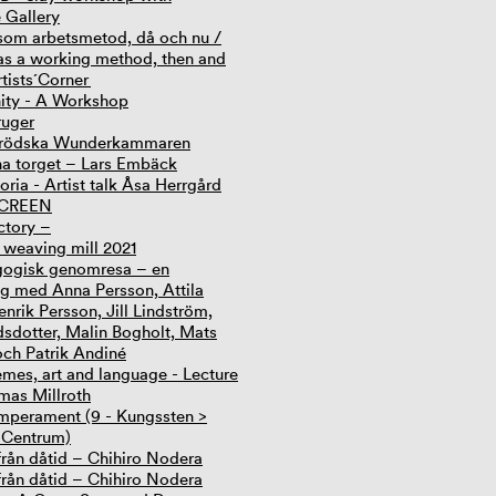
 Gallery
som arbetsmetod, då och nu /
as a working method, then and
tists´Corner
ty - A Workshop
ruger
erödska Wunderkammaren
a torget – Lars Embäck
oria - Artist talk Åsa Herrgård
SCREEN
ctory –
r weaving mill 2021
gogisk genomresa – en
ing med Anna Persson, Attila
nrik Persson, Jill Lindström,
dsdotter, Malin Bogholt, Mats
och Patrik Andiné
mes, art and language - Lecture
mas Millroth
mperament (9 - Kungssten >
 Centrum)
från dåtid – Chihiro Nodera
från dåtid – Chihiro Nodera