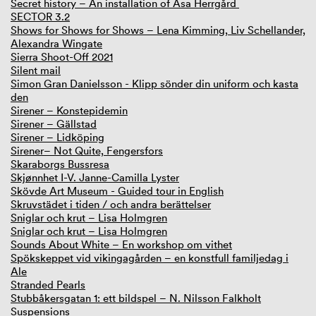
Secret history – An installation of Åsa Herrgård
SECTOR 3.2
Shows for Shows for Shows – Lena Kimming, Liv Schellander,
Alexandra Wingate
Sierra Shoot-Off 2021
Silent mail
Simon Gran Danielsson - Klipp sönder din uniform och kasta
den
Sirener – Konstepidemin
Sirener – Gällstad
Sirener – Lidköping
Sirener– Not Quite, Fengersfors
Skaraborgs Bussresa
Skjønnhet I-V. Janne-Camilla Lyster
Skövde Art Museum - Guided tour in English
Skruvstädet i tiden / och andra berättelser
Sniglar och krut – Lisa Holmgren
Sniglar och krut – Lisa Holmgren
Sounds About White – En workshop om vithet
Spökskeppet vid vikingagården – en konstfull familjedag i
Ale
Stranded Pearls
Stubbåkersgatan 1: ett bildspel – N. Nilsson Falkholt
Suspensions