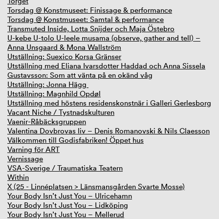
Torget
Torsdag @ Konstmuseet: Finissage & performance
Torsdag @ Konstmuseet: Samtal & performance
Transmuted Inside, Lotta Snijder och Maja Östebro
U-kebe U-tolo U-leele musama (observe, gather and tell) –
Anna Unsgaard & Mona Wallström
Utställning: Suexico Korsa Gränser
Utställning med Eliana Ivarsdotter Haddad och Anna Sissela
Gustavsson: Som att vänta på en okänd våg
Utställning: Jonna Hägg
Utställning: Magnhild Opdøl
Utställning med höstens residenskonstnär i Galleri Gerlesborg
Vacant Niche / Tystnadskulturen
Vaenir-Råbäcksgruppen
Valentina Dovbrovas liv – Denis Romanovski & Nils Claesson
Välkommen till Godisfabriken! Öppet hus
Varning för ART
Vernissage
VSA-Sverige / Traumatiska Teatern
Within
X (25 - Linnéplatsen > Länsmansgården Svarte Mosse)
Your Body Isn’t Just You – Ulricehamn
Your Body Isn’t Just You – Lidköping
Your Body Isn’t Just You – Mellerud