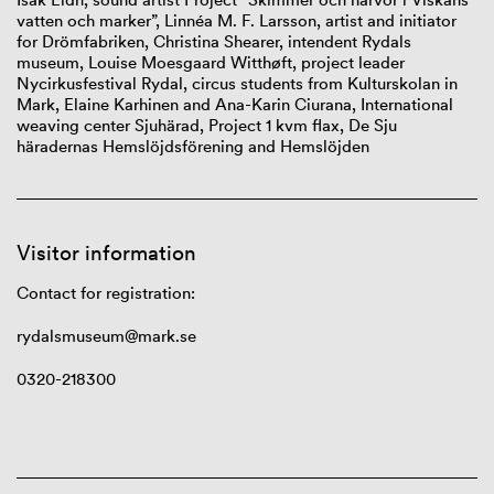
vatten och marker”
,
Linnéa M. F. Larsson, artist and initiator
for Drömfabriken
,
Christina Shearer
,
intendent Rydals
museum
,
Louise
Moesgaard
Witthøft
, project leader
Nycirkusfestival Rydal
,
c
ircus students from Kulturskola
n
in
Mark
,
Elaine
Karhinen
and Ana-Karin
Ciurana
, International
weaving center Sjuhärad
,
Project 1 kvm flax, De Sju
häradernas Hemslöjdsförening and Hemslöjden
Visitor information
Contact for registration:
rydalsmuseum@mark.se
0320-218300