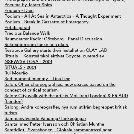
Pneuma by Teater Spira
Podium - Dien
Podium - All At Sea in Antarctica - A Thought Experiment
Podium - Break in Cassette of Emergency
Potatisparad
Precious Balance Walk
Raumdeuter Radio: Göteborg - Panel Discussion
Rekreation som tanke och plats
Resource Gallery starts their installation CLAY LAB
Rituals – Konstnärskollektivet Coyote, curerad av
NSFW/SVILOVA - 2001
RITUALS - 2001
Rui Mourão
Sad moment mummy – Lina Ikse
Salon: Other choreographies, new spaces based on the
concept of critical tourism
Salon: City walk with the artists Moi Tran (London) & FR AUD
(London)
Salong: Andra koreografier, nya rum utifrån begreppet kritisk
turism
Sammanvävande Vandring/Tankegångar
Samtal med Petter Ivarsson och Christian Munthe
Samtidigt i Svenshögen - Glokala sammantrasslingar