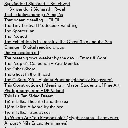
Synvändor i Sjuhärad – Bollebygd
Synvändor i Sjuhärad - Rydal
Textil stadsvandring i Alingsås
That oceanic feeling – Eli Eli
The Tiny Festival Producers/ Vandring
The Spouter Inn
The Pequod
The Exhibition is in Transit x The Ghost Ship and the Sea
Change - Digital reading group
the Excavation pit
The breath grows weaker by the day – Emma & Conti
The People's Collection – Ana Mendes
The Other Shore
The Ghost In the Thread
The G-Spot (99 - Hjalmar Brantingsplatsen > Kungssten)
This Construction of Meaning – Master Students of Fine Art
Photography from HDK-Valand
This is a Ten Sided Dream
Tjörn Talks: The artist and the sea
Tjörn Talks: A home by the sea
Tjörn Talks: Fates at sea
To Whom Are You Responsible? (Flygbussarna - Landvetter
Airport > Nils Ericsonterminalen)