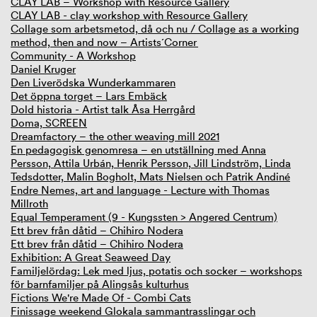
CLAY LAB – Workshop with Resource Gallery
CLAY LAB - clay workshop with Resource Gallery
Collage som arbetsmetod, då och nu / Collage as a working
method, then and now – Artists´Corner
Community - A Workshop
Daniel Kruger
Den Liverödska Wunderkammaren
Det öppna torget – Lars Embäck
Dold historia - Artist talk Åsa Herrgård
Doma, SCREEN
Dreamfactory – the other weaving mill 2021
En pedagogisk genomresa – en utställning med Anna
Persson, Attila Urbán, Henrik Persson, Jill Lindström, Linda
Tedsdotter, Malin Bogholt, Mats Nielsen och Patrik Andiné
Endre Nemes, art and language - Lecture with Thomas
Millroth
Equal Temperament (9 - Kungssten > Angered Centrum)
Ett brev från dåtid – Chihiro Nodera
Ett brev från dåtid – Chihiro Nodera
Exhibition: A Great Seaweed Day
Familjelördag: Lek med ljus, potatis och socker – workshops
för barnfamiljer på Alingsås kulturhus
Fictions We're Made Of - Combi Cats
Finissage weekend Glokala sammantrasslingar och