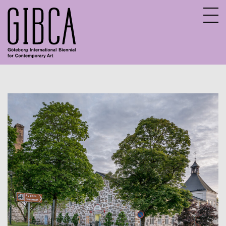
Sv
En
About GIBCA Extended
Extended program
Archive
Participating venues 2025
GIBCA Extended 2015
GIBCA Extended 2017
GIBCA Extended 2019
GIBCA Extended 2013
GIBCA Extended 2021
Exhibition
Actors 2021
Program 2021