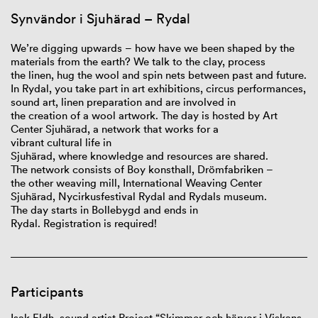
Synvändor i Sjuhärad – Rydal
We’re
digging
upwards
–
how
have
we
been
shaped
by the
materials from the
earth
?
We
talk to the
clay
, process
the
linen
, hug the
wool
and spin
nets
between
past
and
future
.
In Rydal,
you
take
part in art
exhibitions
,
circus
performances
,
sound art,
linen
preparation and
are
involved
in
the
creation
of
a
wool
artwork
. The
day
is
hosted
by Art
Center Sjuhärad, a
network
that
works
for a
vibrant
cultural
life
in
Sjuhärad,
where
knowledge
and
resources
are
shared
.
The
network
consists
of
Boy konsthall
,
Drömfabriken –
the
other
weaving
mill
, International
Weaving
Center
Sjuhärad, Nycirkusfestival Rydal and Rydals museum.
The
day
starts in Bollebygd and
ends
in
Rydal.
Registration
is
required
!
Participants
Isak Eldh, sound artist Project “Skimmer och härvor i Viskans