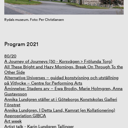
GIBCA Extended 2023
Rydals museum. Foto: Per Christiansen
Program 2021
80/20
A Journey of Journeys (50 - Korsvägen > Frölunda Torg)
All These Bright and Hazy Mornings, Break On Through To the
Other Side
Alternative Universes – guidad konstvisning och utställning
på Vitlycke – Centre for Performing Arts
Åminnelse: Stadens arv – Ewa Brodin, Marie Holmgren, Anna
Gustavsson
Annika Lundgren ställer ut i Göteborgs Konstskolas Galleri
Fönstret
Annika Lundgren, I Detta Land, Kamrat (en Kollationering)
Appropriation GIBCA
Art week
Artist talk - Karin Lundgren Tallinger