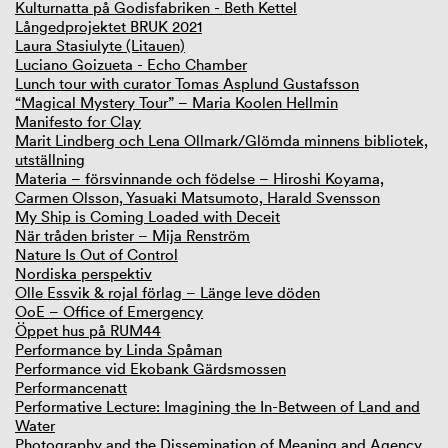
Kulturnatta på Godisfabriken - Beth Kettel
Långedprojektet BRUK 2021
Laura Stasiulyte (Litauen)
Luciano Goizueta - Echo Chamber
Lunch tour with curator Tomas Asplund Gustafsson
“Magical Mystery Tour” – Maria Koolen Hellmin
Manifesto for Clay
Marit Lindberg och Lena Ollmark/Glömda minnens bibliotek,
utställning
Materia – försvinnande och födelse – Hiroshi Koyama,
Carmen Olsson, Yasuaki Matsumoto, Harald Svensson
My Ship is Coming Loaded with Deceit
När tråden brister – Mija Renström
Nature Is Out of Control
Nordiska perspektiv
Olle Essvik & rojal förlag – Länge leve döden
OoE – Office of Emergency
Öppet hus på RUM44
Performance by Linda Spåman
Performance vid Ekobank Gärdsmossen
Performancenatt
Performative Lecture: Imagining the In-Between of Land and
Water
Photography and the Dissemination of Meaning and Agency