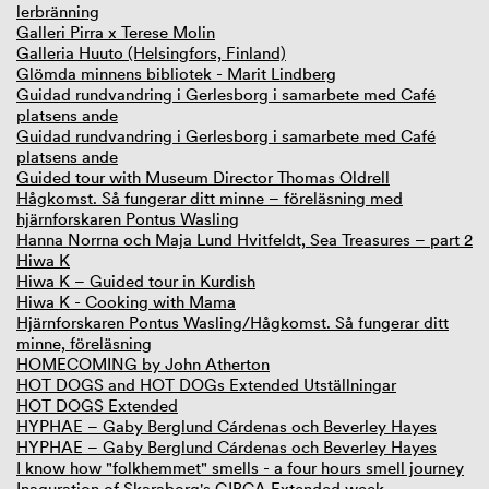
lerbränning
Galleri Pirra x Terese Molin
Galleria Huuto (Helsingfors, Finland)
Glömda minnens bibliotek - Marit Lindberg
Guidad rundvandring i Gerlesborg i samarbete med Café
platsens ande
Guidad rundvandring i Gerlesborg i samarbete med Café
platsens ande
Guided tour with Museum Director Thomas Oldrell
Hågkomst. Så fungerar ditt minne – föreläsning med
hjärnforskaren Pontus Wasling
Hanna Norrna och Maja Lund Hvitfeldt, Sea Treasures – part 2
Hiwa K
Hiwa K – Guided tour in Kurdish
Hiwa K - Cooking with Mama
Hjärnforskaren Pontus Wasling/Hågkomst. Så fungerar ditt
minne, föreläsning
HOMECOMING by John Atherton
HOT DOGS and HOT DOGs Extended Utställningar
HOT DOGS Extended
HYPHAE – Gaby Berglund Cárdenas och Beverley Hayes
HYPHAE – Gaby Berglund Cárdenas och Beverley Hayes
I know how "folkhemmet" smells - a four hours smell journey
Inaguration of Skaraborg's GIBCA Extended week