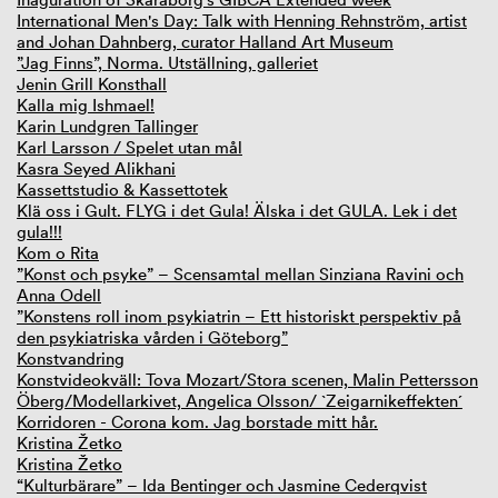
International Men's Day: Talk with Henning Rehnström, artist
and Johan Dahnberg, curator Halland Art Museum
”Jag Finns”, Norma. Utställning, galleriet
Jenin Grill Konsthall
Kalla mig Ishmael!
Karin Lundgren Tallinger
Karl Larsson / Spelet utan mål
Kasra Seyed Alikhani
Kassettstudio & Kassettotek
Klä oss i Gult. FLYG i det Gula! Älska i det GULA. Lek i det
gula!!!
Kom o Rita
”Konst och psyke” – Scensamtal mellan Sinziana Ravini och
Anna Odell
”Konstens roll inom psykiatrin – Ett historiskt perspektiv på
den psykiatriska vården i Göteborg”
Konstvandring
Konstvideokväll: Tova Mozart/Stora scenen, Malin Pettersson
Öberg/Modellarkivet, Angelica Olsson/ `Zeigarnikeffekten´
Korridoren - Corona kom. Jag borstade mitt hår.
Kristina Žetko
Kristina Žetko
“Kulturbärare” – Ida Bentinger och Jasmine Cederqvist