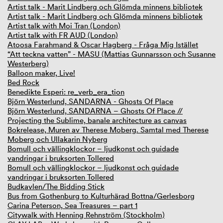
Artist talk - Marit Lindberg och Glömda minnens bibliotek
Artist talk - Marit Lindberg och Glömda minnens bibliotek
Artist talk with Moi Tran (London)
Artist talk with FR AUD (London)
Atoosa Farahmand & Oscar Hagberg - Fråga Mig Istället
“Att teckna vatten” - MASU (Mattias Gunnarsson och Susanne
Westerberg)
Balloon maker, Live!
Bed Rock
Benedikte Esperi: re_verb_era_tion
Björn Westerlund, SANDARNA - Ghosts Of Place
Björn Westerlund, SANDARNA – Ghosts Of Place //
Projecting the Sublime, banale architecture as canvas
Bokrelease, Muren av Therese Moberg. Samtal med Therese
Moberg och Ullakarin Nyberg
Bomull och vällingklockor – ljudkonst och guidade
vandringar i bruksorten Tollered
Bomull och vällingklockor – ljudkonst och guidade
vandringar i bruksorten Tollered
Budkavlen/The Bidding Stick
Bus from Gothenburg to Kulturhärad Bottna/Gerlesborg
Carina Peterson, Sea Treasures – part 1
Citywalk with Henning Rehnström (Stockholm)