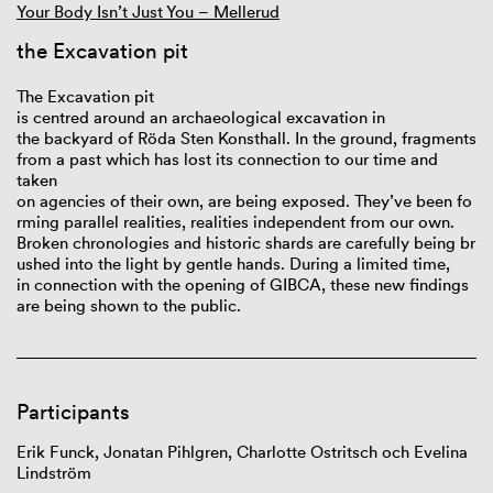
Your Body Isn’t Just You – Mellerud
the Excavation pit
The
Excavation
pit
is
centred
around
an
archaeological
excavation
in
the
backyard
of
Röda Sten Konsthall. In the
ground
, fragments
from a
past
which
has
lost
its
connection
to
our
time
and
taken
on
agencies
of
their
own
,
are
being
exposed
.
They’ve
been
fo
rming
parallel
realities
,
realities
independent from
our
own
.
Broken
chronologies
and
historic
shards
are
carefully
being
br
ushed
into
the
light
by
gentle
hands.
During
a
limited
time
,
in
connection
with
the
opening
of
GIBCA,
these
new
findings
are
being
shown
to the public.
Participants
Erik Funck, Jonatan Pihlgren, Charlotte
Ostritsch
och Evelina
Lindström