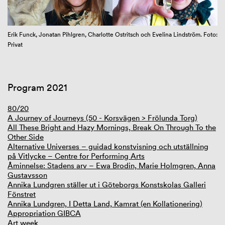
GIBCA Extended 2023
Erik Funck, Jonatan Pihlgren, Charlotte Ostritsch och Evelina Lindström. Foto:
Privat
Program 2021
80/20
A Journey of Journeys (50 - Korsvägen > Frölunda Torg)
All These Bright and Hazy Mornings, Break On Through To the
Other Side
Alternative Universes – guidad konstvisning och utställning
på Vitlycke – Centre for Performing Arts
Åminnelse: Stadens arv – Ewa Brodin, Marie Holmgren, Anna
Gustavsson
Annika Lundgren ställer ut i Göteborgs Konstskolas Galleri
Fönstret
Annika Lundgren, I Detta Land, Kamrat (en Kollationering)
Appropriation GIBCA
Art week