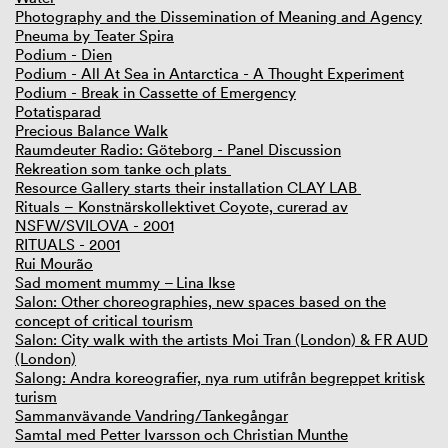
Photography and the Dissemination of Meaning and Agency
Pneuma by Teater Spira
Podium - Dien
Podium - All At Sea in Antarctica - A Thought Experiment
Podium - Break in Cassette of Emergency
Potatisparad
Precious Balance Walk
Raumdeuter Radio: Göteborg - Panel Discussion
Rekreation som tanke och plats
Resource Gallery starts their installation CLAY LAB
Rituals – Konstnärskollektivet Coyote, curerad av
NSFW/SVILOVA - 2001
RITUALS - 2001
Rui Mourão
Sad moment mummy – Lina Ikse
Salon: Other choreographies, new spaces based on the
concept of critical tourism
Salon: City walk with the artists Moi Tran (London) & FR AUD
(London)
Salong: Andra koreografier, nya rum utifrån begreppet kritisk
turism
Sammanvävande Vandring/Tankegångar
Samtal med Petter Ivarsson och Christian Munthe