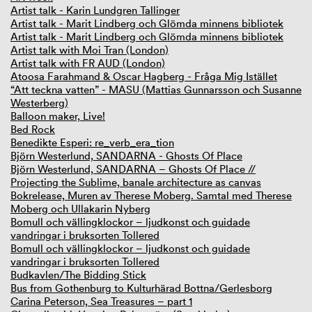
Artist talk - Karin Lundgren Tallinger
Artist talk - Marit Lindberg och Glömda minnens bibliotek
Artist talk - Marit Lindberg och Glömda minnens bibliotek
Artist talk with Moi Tran (London)
Artist talk with FR AUD (London)
Atoosa Farahmand & Oscar Hagberg - Fråga Mig Istället
“Att teckna vatten” - MASU (Mattias Gunnarsson och Susanne
Westerberg)
Balloon maker, Live!
Bed Rock
Benedikte Esperi: re_verb_era_tion
Björn Westerlund, SANDARNA - Ghosts Of Place
Björn Westerlund, SANDARNA – Ghosts Of Place //
Projecting the Sublime, banale architecture as canvas
Bokrelease, Muren av Therese Moberg. Samtal med Therese
Moberg och Ullakarin Nyberg
Bomull och vällingklockor – ljudkonst och guidade
vandringar i bruksorten Tollered
Bomull och vällingklockor – ljudkonst och guidade
vandringar i bruksorten Tollered
Budkavlen/The Bidding Stick
Bus from Gothenburg to Kulturhärad Bottna/Gerlesborg
Carina Peterson, Sea Treasures – part 1