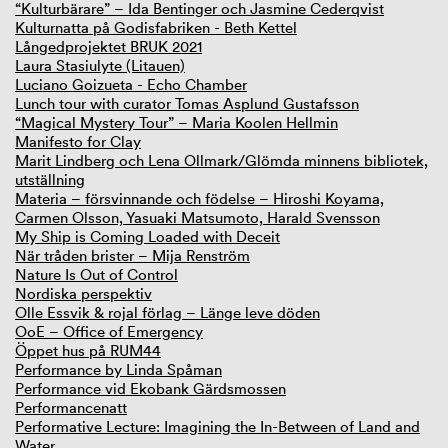
“Kulturbärare” – Ida Bentinger och Jasmine Cederqvist
Kulturnatta på Godisfabriken - Beth Kettel
Långedprojektet BRUK 2021
Laura Stasiulyte (Litauen)
Luciano Goizueta - Echo Chamber
Lunch tour with curator Tomas Asplund Gustafsson
“Magical Mystery Tour” – Maria Koolen Hellmin
Manifesto for Clay
Marit Lindberg och Lena Ollmark/Glömda minnens bibliotek,
utställning
Materia – försvinnande och födelse – Hiroshi Koyama,
Carmen Olsson, Yasuaki Matsumoto, Harald Svensson
My Ship is Coming Loaded with Deceit
När tråden brister – Mija Renström
Nature Is Out of Control
Nordiska perspektiv
Olle Essvik & rojal förlag – Länge leve döden
OoE – Office of Emergency
Öppet hus på RUM44
Performance by Linda Spåman
Performance vid Ekobank Gärdsmossen
Performancenatt
Performative Lecture: Imagining the In-Between of Land and
Water