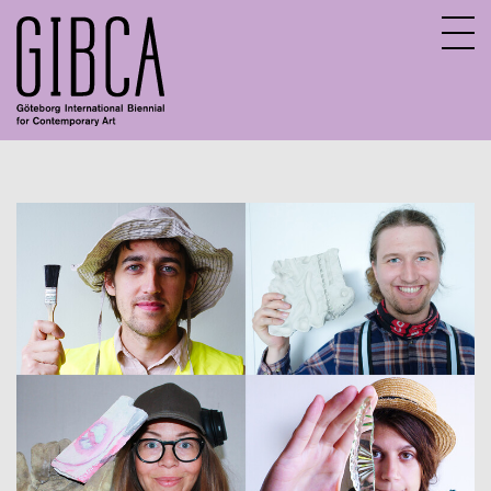
Sv
En
About GIBCA Extended
Extended program
Archive
Participating venues 2025
GIBCA Extended 2015
GIBCA Extended 2017
GIBCA Extended 2019
GIBCA Extended 2013
GIBCA Extended 2021
Exhibition
Actors 2021
Program 2021