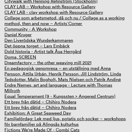
Citywalk with Henning Rehnström (Stockholm)
CLAY LAB – Workshop with Resource Gallery
CLAY LAB - clay workshop with Resource Gallery
Collage som arbetsmetod, då och nu / Collage as a working
method, then and now – Artists´Corner
Community - A Workshop
Daniel Kruger
Den Liverödska Wunderkammaren
Det öppna torget – Lars Embäck
Dold historia - Artist talk Åsa Herrgård
Doma, SCREEN
Dreamfactory – the other weaving mill 2021
En pedagogisk genomresa – en utställning med Anna
Persson, Attila Urbán, Henrik Persson, Jill Lindström, Linda
Tedsdotter, Malin Bogholt, Mats Nielsen och Patrik Andiné
Endre Nemes, art and language - Lecture with Thomas
Millroth
Equal Temperament (9 - Kungssten > Angered Centrum)
Ett brev från dåtid – Chihiro Nodera
Ett brev från dåtid – Chihiro Nodera
Exhibition: A Great Seaweed Day
Familjelördag: Lek med ljus, potatis och socker – workshops
för barnfamiljer på Alingsås kulturhus
Fictions We're Made Of - Combi Cats