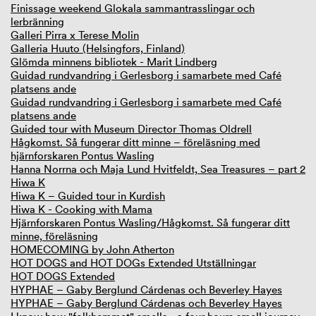
Finissage weekend Glokala sammantrasslingar och
lerbränning
Galleri Pirra x Terese Molin
Galleria Huuto (Helsingfors, Finland)
Glömda minnens bibliotek - Marit Lindberg
Guidad rundvandring i Gerlesborg i samarbete med Café
platsens ande
Guidad rundvandring i Gerlesborg i samarbete med Café
platsens ande
Guided tour with Museum Director Thomas Oldrell
Hågkomst. Så fungerar ditt minne – föreläsning med
hjärnforskaren Pontus Wasling
Hanna Norrna och Maja Lund Hvitfeldt, Sea Treasures – part 2
Hiwa K
Hiwa K – Guided tour in Kurdish
Hiwa K - Cooking with Mama
Hjärnforskaren Pontus Wasling/Hågkomst. Så fungerar ditt
minne, föreläsning
HOMECOMING by John Atherton
HOT DOGS and HOT DOGs Extended Utställningar
HOT DOGS Extended
HYPHAE – Gaby Berglund Cárdenas och Beverley Hayes
HYPHAE – Gaby Berglund Cárdenas och Beverley Hayes