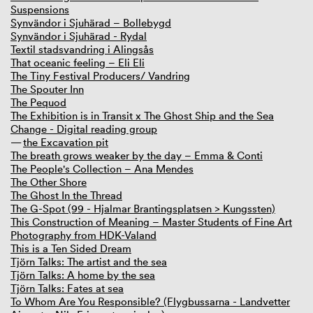
Suspensions
Synvändor i Sjuhärad – Bollebygd
Synvändor i Sjuhärad - Rydal
Textil stadsvandring i Alingsås
That oceanic feeling – Eli Eli
The Tiny Festival Producers/ Vandring
The Spouter Inn
The Pequod
The Exhibition is in Transit x The Ghost Ship and the Sea
Change - Digital reading group
the Excavation pit
The breath grows weaker by the day – Emma & Conti
The People's Collection – Ana Mendes
The Other Shore
The Ghost In the Thread
The G-Spot (99 - Hjalmar Brantingsplatsen > Kungssten)
This Construction of Meaning – Master Students of Fine Art
Photography from HDK-Valand
This is a Ten Sided Dream
Tjörn Talks: The artist and the sea
Tjörn Talks: A home by the sea
Tjörn Talks: Fates at sea
To Whom Are You Responsible? (Flygbussarna - Landvetter