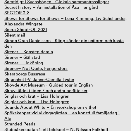
Samtidigt i Svenshögen - Glokala sammantrasslingar
Secret history – An installation of Åsa Herrgård
SECTOR 3.2
Shows for Shows for Shows – Lena Kimming, Liv Schellander,
Alexandra Wingate
Sierra Shoot-Off 2021
Silent mail
Simon Gran Danielsson - Klipp sönder din uniform och kasta
den
Sirener – Konstepidemin
Sirener – Gällstad
Sirener – Lidköping
Sirener– Not Quite, Fengersfors
Skaraborgs Bussresa
Skjønnhet I-V. Janne-Camilla Lyster
Skövde Art Museum - Guided tour in English
Skruvstädet i tiden / och andra berättelser
Sniglar och krut – Lisa Holmgren
Sniglar och krut – Lisa Holmgren
Sounds About White – En workshop om vithet
Spökskeppet vid vikingagården – en konstfull familjedag i
Ale
Stranded Pearls
Stubbåkersgatan 1: ett bildspel – N. Nilsson Falkholt