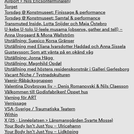
Airport > Nils Ericsonterminalen)
Torget
Torsdag @ Konstmuseet: Finissage & performance
Torsdag @ Konstmuseet: Samtal & performance
Transmuted Inside, Lotta Snijder och Maja Östebro
U-kebe U-tolo U-leele musama (observe, gather and tell) –
Anna Unsgaard & Mona Wallström
Utställning: Suexico Korsa Gränser
Utställning med Eliana Ivarsdotter Haddad och Anna Sissela
Gustavsson: Som att vänta på en okänd våg
Utställning: Jonna Hägg
Utställning: Magnhild Opdøl
Utställning med höstens residenskonstnär i Galleri Gerlesborg
Vacant Niche / Tystnadskulturen
Vaenir-Råbäcksgruppen
Valentina Dovbrovas liv – Denis Romanovski & Nils Claesson
Välkommen till Godisfabriken! Öppet hus
Varning för ART
Vernissage
VSA-Sverige / Traumatiska Teatern
Within
X (25 - Linnéplatsen > Länsmansgården Svarte Mosse)
Your Body Isn’t Just You – Ulricehamn
Your Body Isn’t Just You – Lidköping