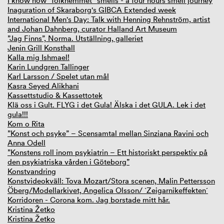
I know how "folkhemmet" smells - a four hours smell journey
Inaguration of Skaraborg's GIBCA Extended week
International Men's Day: Talk with Henning Rehnström, artist
and Johan Dahnberg, curator Halland Art Museum
”Jag Finns”, Norma. Utställning, galleriet
Jenin Grill Konsthall
Kalla mig Ishmael!
Karin Lundgren Tallinger
Karl Larsson / Spelet utan mål
Kasra Seyed Alikhani
Kassettstudio & Kassettotek
Klä oss i Gult. FLYG i det Gula! Älska i det GULA. Lek i det
gula!!!
Kom o Rita
”Konst och psyke” – Scensamtal mellan Sinziana Ravini och
Anna Odell
”Konstens roll inom psykiatrin – Ett historiskt perspektiv på
den psykiatriska vården i Göteborg”
Konstvandring
Konstvideokväll: Tova Mozart/Stora scenen, Malin Pettersson
Öberg/Modellarkivet, Angelica Olsson/ `Zeigarnikeffekten´
Korridoren - Corona kom. Jag borstade mitt hår.
Kristina Žetko
Kristina Žetko