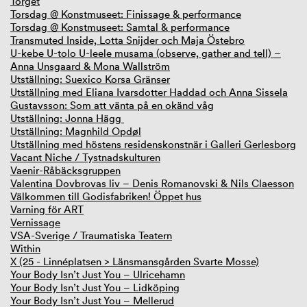
Torget
Torsdag @ Konstmuseet: Finissage & performance
Torsdag @ Konstmuseet: Samtal & performance
Transmuted Inside, Lotta Snijder och Maja Östebro
U-kebe U-tolo U-leele musama (observe, gather and tell) –
Anna Unsgaard & Mona Wallström
Utställning: Suexico Korsa Gränser
Utställning med Eliana Ivarsdotter Haddad och Anna Sissela
Gustavsson: Som att vänta på en okänd våg
Utställning: Jonna Hägg
Utställning: Magnhild Opdøl
Utställning med höstens residenskonstnär i Galleri Gerlesborg
Vacant Niche / Tystnadskulturen
Vaenir-Råbäcksgruppen
Valentina Dovbrovas liv – Denis Romanovski & Nils Claesson
Välkommen till Godisfabriken! Öppet hus
Varning för ART
Vernissage
VSA-Sverige / Traumatiska Teatern
Within
X (25 - Linnéplatsen > Länsmansgården Svarte Mosse)
Your Body Isn’t Just You – Ulricehamn
Your Body Isn’t Just You – Lidköping
Your Body Isn’t Just You – Mellerud