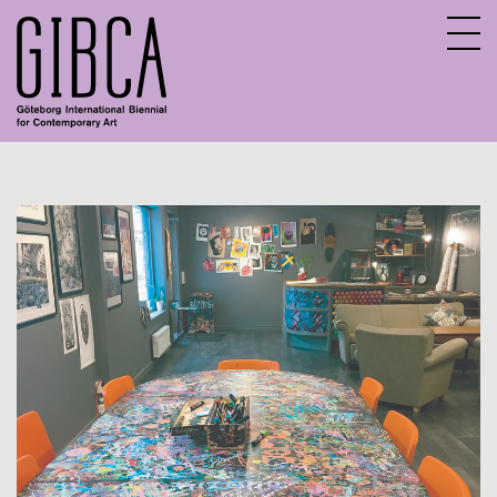
Sv
En
About GIBCA Extended
Extended program
Archive
Participating venues 2025
GIBCA Extended 2015
GIBCA Extended 2017
GIBCA Extended 2019
GIBCA Extended 2013
GIBCA Extended 2021
Exhibition
Actors 2021
Program 2021