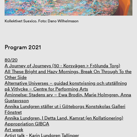
GIBCA Extended 2023
Kollektivet Suexico. Foto: Dano Wilhelmsson
Program 2021
80/20
A Journey of Journeys (50 - Korsvägen > Frölunda Torg)
All These Bright and Hazy Mornings, Break On Through To the
Other Side
Alternative Universes – guidad konstvisning och utställning
på Vitlycke – Centre for Performing Arts
Åminnelse: Stadens arv – Ewa Brodin, Marie Holmgren, Anna
Gustavsson
Annika Lundgren ställer ut i Göteborgs Konstskolas Galleri
Fönstret
Annika Lundgren, I Detta Land, Kamrat (en Kollationering)
Appropriation GIBCA
Art week
Artist talk - Karin Lundgren Tallinger