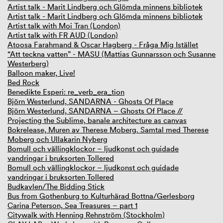
Artist talk - Marit Lindberg och Glömda minnens bibliotek
Artist talk - Marit Lindberg och Glömda minnens bibliotek
Artist talk with Moi Tran (London)
Artist talk with FR AUD (London)
Atoosa Farahmand & Oscar Hagberg - Fråga Mig Istället
“Att teckna vatten” - MASU (Mattias Gunnarsson och Susanne
Westerberg)
Balloon maker, Live!
Bed Rock
Benedikte Esperi: re_verb_era_tion
Björn Westerlund, SANDARNA - Ghosts Of Place
Björn Westerlund, SANDARNA – Ghosts Of Place //
Projecting the Sublime, banale architecture as canvas
Bokrelease, Muren av Therese Moberg. Samtal med Therese
Moberg och Ullakarin Nyberg
Bomull och vällingklockor – ljudkonst och guidade
vandringar i bruksorten Tollered
Bomull och vällingklockor – ljudkonst och guidade
vandringar i bruksorten Tollered
Budkavlen/The Bidding Stick
Bus from Gothenburg to Kulturhärad Bottna/Gerlesborg
Carina Peterson, Sea Treasures – part 1
Citywalk with Henning Rehnström (Stockholm)