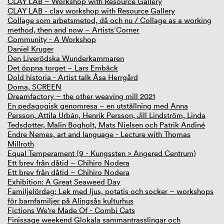
CLAY LAB – Workshop with Resource Gallery
CLAY LAB - clay workshop with Resource Gallery
Collage som arbetsmetod, då och nu / Collage as a working
method, then and now – Artists´Corner
Community - A Workshop
Daniel Kruger
Den Liverödska Wunderkammaren
Det öppna torget – Lars Embäck
Dold historia - Artist talk Åsa Herrgård
Doma, SCREEN
Dreamfactory – the other weaving mill 2021
En pedagogisk genomresa – en utställning med Anna
Persson, Attila Urbán, Henrik Persson, Jill Lindström, Linda
Tedsdotter, Malin Bogholt, Mats Nielsen och Patrik Andiné
Endre Nemes, art and language - Lecture with Thomas
Millroth
Equal Temperament (9 - Kungssten > Angered Centrum)
Ett brev från dåtid – Chihiro Nodera
Ett brev från dåtid – Chihiro Nodera
Exhibition: A Great Seaweed Day
Familjelördag: Lek med ljus, potatis och socker – workshops
för barnfamiljer på Alingsås kulturhus
Fictions We're Made Of - Combi Cats
Finissage weekend Glokala sammantrasslingar och