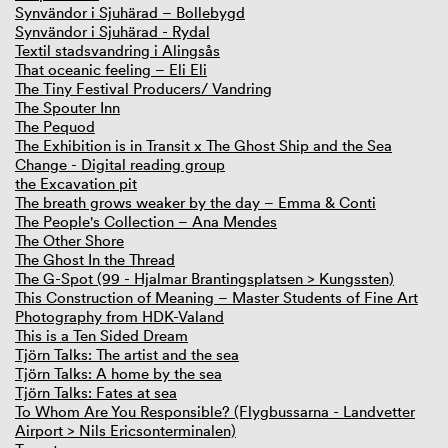
Synvändor i Sjuhärad – Bollebygd
Synvändor i Sjuhärad - Rydal
Textil stadsvandring i Alingsås
That oceanic feeling – Eli Eli
The Tiny Festival Producers/ Vandring
The Spouter Inn
The Pequod
The Exhibition is in Transit x The Ghost Ship and the Sea
Change - Digital reading group
the Excavation pit
The breath grows weaker by the day – Emma & Conti
The People's Collection – Ana Mendes
The Other Shore
The Ghost In the Thread
The G-Spot (99 - Hjalmar Brantingsplatsen > Kungssten)
This Construction of Meaning – Master Students of Fine Art
Photography from HDK-Valand
This is a Ten Sided Dream
Tjörn Talks: The artist and the sea
Tjörn Talks: A home by the sea
Tjörn Talks: Fates at sea
To Whom Are You Responsible? (Flygbussarna - Landvetter
Airport > Nils Ericsonterminalen)