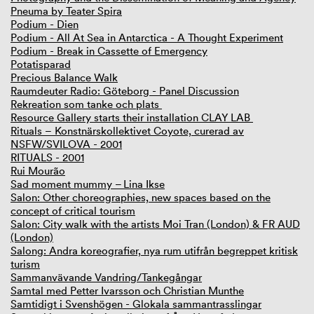
Pneuma by Teater Spira
Podium - Dien
Podium - All At Sea in Antarctica - A Thought Experiment
Podium - Break in Cassette of Emergency
Potatisparad
Precious Balance Walk
Raumdeuter Radio: Göteborg - Panel Discussion
Rekreation som tanke och plats
Resource Gallery starts their installation CLAY LAB
Rituals – Konstnärskollektivet Coyote, curerad av
NSFW/SVILOVA - 2001
RITUALS - 2001
Rui Mourão
Sad moment mummy – Lina Ikse
Salon: Other choreographies, new spaces based on the
concept of critical tourism
Salon: City walk with the artists Moi Tran (London) & FR AUD
(London)
Salong: Andra koreografier, nya rum utifrån begreppet kritisk
turism
Sammanvävande Vandring/Tankegångar
Samtal med Petter Ivarsson och Christian Munthe
Samtidigt i Svenshögen - Glokala sammantrasslingar