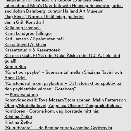
International Men's Day: Talk with Henning Rehnström, artist
and Johan Dahnberg, curator Halland Art Museum
”Jag Finns”, Norma. Utställning, galleriet
Jenin Grill Konsthall
Kalla mig Ishmael!
Karin Lundgren Tallinger
Karl Larsson / Spelet utan mål
Kasra Seyed Alikhani
Kassettstudio & Kassettotek
Klä oss i Gult. FLYG i det Gula! Älska i det GULA. Lek i det
gula!!!
Kom o Rita
”Konst och psyke” – Scensamtal mellan Sinziana Ravini och
Anna Odell
”Konstens roll inom psykiatrin – Ett historiskt perspektiv på
den psykiatriska vården i Göteborg”
Konstvandring
Konstvideokväll: Tova Mozart/Stora scenen, Malin Pettersson
Öberg/Modellarkivet, Angelica Olsson/ `Zeigarnikeffekten´
Korridoren - Corona kom. Jag borstade mitt hår.
Kristina Žetko
Kristina Žetko
“Kulturbärare” – Ida Bentinger och Jasmine Cederqvist