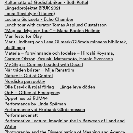
Kulturnatta på Godisfabriken - Beth Kettel
Långedprojektet BRUK 2021
Laura Stasiulyte (Litauen)
Luciano Goizueta - Echo Chamber
Lunch tour with curator Tomas Asplund Gustafsson
“Magical Mystery Tour” – Maria Koolen Hellmin
Manifesto for Clay
Marit Lindberg och Lena Ollmark/Glömda minnens bibliotek,
utställning
Materia – försvinnande och födelse – Hiroshi Koyama,
Carmen Olsson, Yasuaki Matsumoto, Harald Svensson
My Ship is Coming Loaded with Deceit
När tråden brister – Mija Renström
Nature Is Out of Control
Nordiska perspektiv
Olle Essvik & rojal förlag – Länge leve döden
OoE – Office of Emergency
Öppet hus på RUM44
Performance by Linda Spåman
Performance vid Ekobank Gärdsmossen
Performancenatt
Performative Lecture: Imagining the In-Between of Land and
Water
Photography and the Dissemination of Meaning and Agency