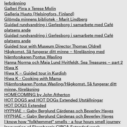
lerbränning
Galleri Pirra x Terese Molin
Galleria Huuto (Helsingfors, Finland)
Glömda minnens bibliotek - Marit Lindberg
Guidad rundvandring i Gerlesborg i samarbete med Café
platsens ande
Guidad rundvandring i Gerlesborg i samarbete med Café
platsens ande
Guided tour with Museum Director Thomas Oldrell
Hågkomst. Så fungerar ditt minne – föreläsning med
hjärnforskaren Pontus Wasling
Hanna Norrna och Maja Lund Hvitfeldt, Sea Treasures – part 2
Hiwa K
Hiwa K – Guided tour in Kurdish
Hiwa K - Cooking with Mama
Hjärnforskaren Pontus Wasling/Hågkomst. Så fungerar ditt
minne, föreläsning
HOMECOMING by John Atherton
HOT DOGS and HOT DOGs Extended Utställningar
HOT DOGS Extended
HYPHAE – Gaby Berglund Cárdenas och Beverley Hayes
HYPHAE – Gaby Berglund Cárdenas och Beverley Hayes
I know how "folkhemmet" smells - a four hours smell journey
Inaguration of Skaraborg's GIBCA Extended week