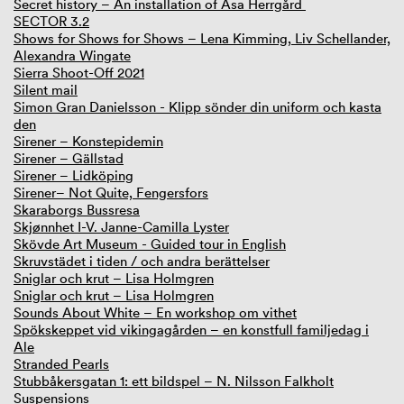
Secret history – An installation of Åsa Herrgård
SECTOR 3.2
Shows for Shows for Shows – Lena Kimming, Liv Schellander,
Alexandra Wingate
Sierra Shoot-Off 2021
Silent mail
Simon Gran Danielsson - Klipp sönder din uniform och kasta
den
Sirener – Konstepidemin
Sirener – Gällstad
Sirener – Lidköping
Sirener– Not Quite, Fengersfors
Skaraborgs Bussresa
Skjønnhet I-V. Janne-Camilla Lyster
Skövde Art Museum - Guided tour in English
Skruvstädet i tiden / och andra berättelser
Sniglar och krut – Lisa Holmgren
Sniglar och krut – Lisa Holmgren
Sounds About White – En workshop om vithet
Spökskeppet vid vikingagården – en konstfull familjedag i
Ale
Stranded Pearls
Stubbåkersgatan 1: ett bildspel – N. Nilsson Falkholt
Suspensions