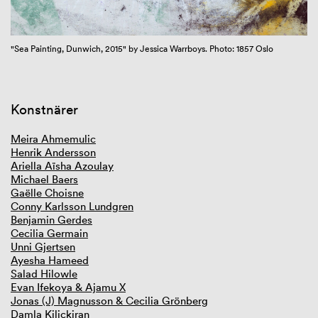
GIBCA 2025
GIBCA 2023
"Sea Painting, Dunwich, 2015" by Jessica Warrboys. Photo: 1857 Oslo
GIBCA 2021
Summering GIBCA 2021
Tematik
Curator
Konstnärer
Konstnärer
Videoverk online
Utställningsplatser
Meira Ahmemulic
Samarbete
Henrik Andersson
Press och media
Ariella Aïsha Azoulay
Bok
Michael Baers
GIBCA 2019
Gaëlle Choisne
GIBCA 2017
Conny Karlsson Lundgren
GIBCA 2015
Benjamin Gerdes
GIBCA 2013
Cecilia Germain
GIBCA 2011
Unni Gjertsen
GIBCA 2009–2001
Ayesha Hameed
Salad Hilowle
Evan Ifekoya & Ajamu X
Jonas (J) Magnusson & Cecilia Grönberg
Damla Kilickiran