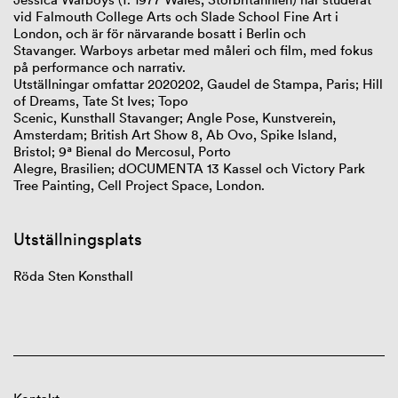
vid Falmouth College Arts och Slade School Fine Art i
London, och är för närvarande bosatt i Berlin och
Stavanger.
Warboys
arbetar med måleri och film, med fokus
på
performance
och narrativ.
Utställningar
omfattar
2020202
,
Gaudel
de Stampa, Paris;
Hill
of Dreams
, Tate St Ives;
Topo
Scenic
,
Kunsthall
Stavanger;
Angle Pose
,
Kunstverein
,
Amsterdam;
British Art Show 8
,
Ab Ovo
, Spike Island,
Bristol;
9ª
Bienal
do
Mercosul
, Porto
Alegre,
Brasilien
;
dOCUMENTA
13
Kassel
och
Victory Park
Tree Painting
, Cell Project Space, London.
Utställningsplats
Röda Sten Konsthall