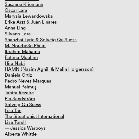
Susanne Kriemann
Oscar Lara
Marysia Lewandowska
Erika Arzt & Juan Linares
Anna Ling
Silvano Lora
Shanzhai Lyric & Solveig Qu Suess
M. NourbeSe Philip
Ibrahim Mahama
Fatima Moallim
Hira Nabi
HAMN (Nasim Aghili & Malin Holgersson)
Daniela Ortiz
Pedro Neves Marques
Manuel Pelmuş
Tabita Rezaire
Pia Sandström
Solveig Qu Suess
Lisa Tan
The Situationist International
Lisa Torell
Jessica Warboys
Alberta Whittle