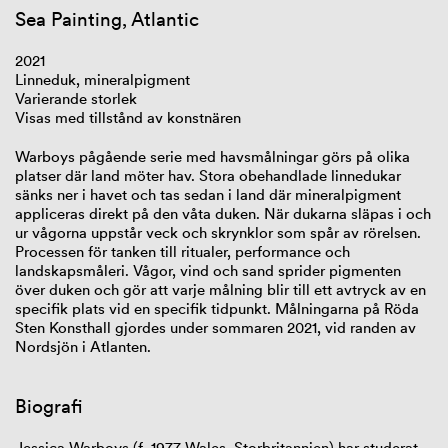
Sea Painting, Atlantic
2021
Linneduk, mineralpigment
Varierande storlek
Visas med tillstånd av konstnären
Warboys pågående serie med havsmålningar görs på olika
platser där land möter hav. Stora obehandlade linnedukar
sänks ner i havet och tas sedan i land där mineralpigment
appliceras direkt på den våta duken. När dukarna släpas i och
ur vågorna uppstår veck och skrynklor som spår av rörelsen.
Processen för tanken till ritualer, performance och
landskapsmåleri. Vågor, vind och sand sprider pigmenten
över duken och gör att varje målning blir till ett avtryck av en
specifik plats vid en specifik tidpunkt. Målningarna på Röda
Sten Konsthall gjordes under sommaren 2021, vid randen av
Nordsjön i Atlanten.
Biografi
Jessica Warboys (f. 1977 Wales, Storbritannien) har studerat