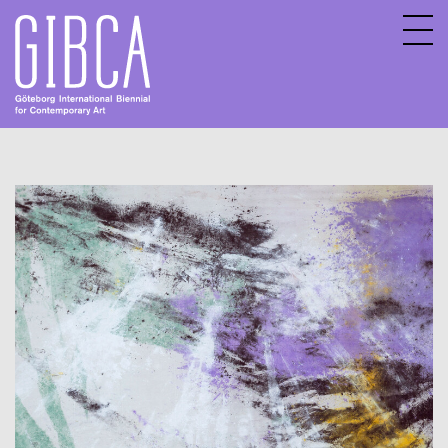
Sv
En