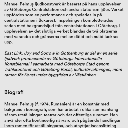
Manuel Pelmuş ljudkonstverk är baserat på hans upplevelser
av Göteborgs Centralstation och andra stationsmiljöer. Verket
uppfördes som en performance och spelades in på
centralstationen i Bukarest. Inspelningen kompletterades
sedan med bakgrundsljud från centralstationen i Göteborg. I
upplevelsen av det slutliga verket blandas de två platserna
med varandra och gränserna mellan dåtid och nutid luckras
upp.
East Link. Joy and Sorrow in Gothenburg är del av en serie
ljudverk producerade av Göteborgs Internationella
Konstbiennal i samarbete med Göteborgs Stad genom
Trafikkontoret och Göteborg Konst, kulturförvaltningen, inom
ramen för Konst under byggtiden av Västlänken.
Biografi
Manuel
Pelmuş
(f. 1974, Rumänien) är en konstnär med
bakgrund i koreografi, som har arbetat i olika sammanhang
såsom utställningar, teatrar och det offentliga rummet. Han
använder ofta kontinuerlig närvaro och pågående handlingar
inom ramen för utställningarna, och utnyttjar iscensättning