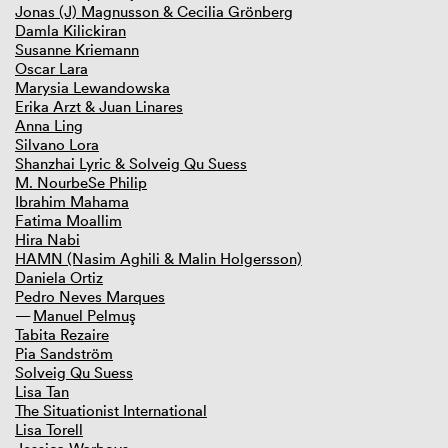
Jonas (J) Magnusson & Cecilia Grönberg
Damla Kilickiran
Susanne Kriemann
Oscar Lara
Marysia Lewandowska
Erika Arzt & Juan Linares
Anna Ling
Silvano Lora
Shanzhai Lyric & Solveig Qu Suess
M. NourbeSe Philip
Ibrahim Mahama
Fatima Moallim
Hira Nabi
HAMN (Nasim Aghili & Malin Holgersson)
Daniela Ortiz
Pedro Neves Marques
Manuel Pelmuş
Tabita Rezaire
Pia Sandström
Solveig Qu Suess
Lisa Tan
The Situationist International
Lisa Torell