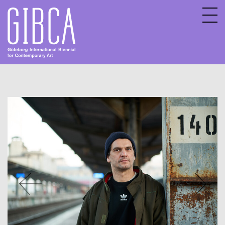
Sv
En