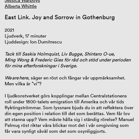
Jessica Warboys
Alberta Whittle
East Link. Joy and Sorrow in Gothenburg
2021
Ljudverk, 17 minuter
Ljuddesign: Ion Dumitrescu
Tack till Saskia Holmquist, Liv Bugge, Shintaro O-ue,
Ming Wong & Frederic Gies för råd och stöd under perioden
för mina efterforskningar i Sverige.
We are here,
säger en röst och fångar vår uppmärksamhet.
Men vilka är ”vi”?
I ljudkonstverket görs kopplingar mellan Centralstationens
roll under 1800-talets emigration till Amerika och vår tids
flyktingströmmar. Som lyssnare bjuds du in att reflektera över
din egen position i relation till det som berättas. Vem får lov
att stanna upp? Vem måste hålla sig i ständig rörelse? Manuel
Pelmuş röst riktar våra blickar mot det i vår omgivning som
får vara synligt såväl som det som osynliggjorts.