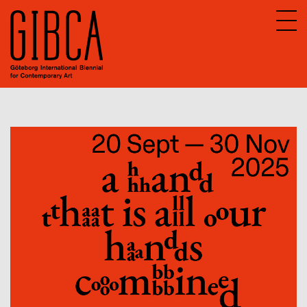
Sv
En