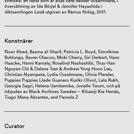
svenska:
en hand som är allas våra händer tillsammans
, i
översättning av Ida Börjel & Jennifer Hayashida i
diktsamlingen
Look
utgiven av Rámus förlag, 2017.
Konstnärer
Noor Abed, Basma al-Sharif, Patricia L. Boyd,
Simnikiwe
Buhlungu
, Raven Chacon, Moki Cherry, Siri
Derkert
, Hans
Haacke, Hanni
Kamaly
, Rosalind Nashashibi, Thuy-Han
Nguyen-Chi & Dalena Tran & Andrew Yong Hoon Lee,
Christian
Nyampeta
, Lydia
Ourahmane
, Olivia Plender,
Puppies
Puppies
(Jade
Guanaro
Kuriki
-Olivo), Lala Rukh,
Georgia
Sagri
, Helena
Uambembe,
Jonelle Twum,
och
på
inbjudan
av Black Archives Sweden – Kiluanji Kia Henda,
Tiago Mena Abrantes, and Pamela Z
Curator