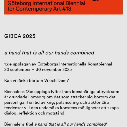
GIBCA 2025
Konstnärer
Curator
Utställningsplatser
Besök GIBCA 2025
GIBCA 2025
Samarbete
Samarbetspartners och sponsorer
Press och media
a hand that is all our hands combined
GIBCA 2023
GIBCA 2021
13:e upplagan av Göteborgs Internationella Konstbiennal
GIBCA 2019
20 september – 30 november 2025
GIBCA 2017
GIBCA 2015
Kan vi tänka bortom Vi och Dem?
GIBCA 2013
GIBCA 2011
Biennalens 13:e upplaga lyfter fram konstnärliga uttryck som
GIBCA 2009–2001
är grundade i omsorg om det som sträcker sig bortom det
personliga. I en tid av krig, polarisering och auktoritära
tendenser vill den undersöka konstens möjligheter att skapa
dialog, reflektion och motstånd.
Biennalens titel
a hand that is all our hands combined
*