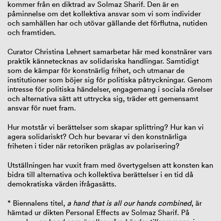
kommer från en diktrad av Solmaz Sharif. Den är en
påminnelse om det kollektiva ansvar som vi som individer
och samhällen har och utövar gällande det förflutna, nutiden
och framtiden.
Curator Christina Lehnert samarbetar här med konstnärer vars
praktik kännetecknas av solidariska handlingar. Samtidigt
som de kämpar för konstnärlig frihet, och utmanar de
institutioner som böjer sig för politiska påtryckningar. Genom
intresse för politiska händelser, engagemang i sociala rörelser
och alternativa sätt att uttrycka sig, träder ett gemensamt
ansvar för nuet fram.
Hur motstår vi berättelser som skapar splittring? Hur kan vi
agera solidariskt? Och hur bevarar vi den konstnärliga
friheten i tider när retoriken präglas av polarisering?
Utställningen har vuxit fram med övertygelsen att konsten kan
bidra till alternativa och kollektiva berättelser i en tid då
demokratiska värden ifrågasätts.
* Biennalens titel,
a hand that is all our hands combined
, är
hämtad ur dikten Personal Effects av Solmaz Sharif. På