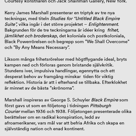
Courtesy konstnären och Jack Shainman Gallery, New York.
Kerry James Marshall presenterar en triptyk av tre nya
teckningar, med titeln
Studies for “Untitled Black Empire
Suite”,
vilka ingår i det större projektet –
Enlightenment
.
Bakgrunden för de tre teckningarna är idéer kring
frihet,
jämlikhet och broderskap
, det koloniala och postkoloniala,
Black Powerrörelsen och begrepp som ”We Shall Overcome”
och ”By Any Means Necessary”.
Liksom många frihetsrörelser med högtflygande ideal, bryts
kampen ned och förloras genom bristande självkritik.
Stundens iver, impulsiva handlingar, egennytta och ett
desperat behov av framgång minskar tiden för viktig
reflektion. Historia är att i efterhand se tillbaka. Efterklokhet
är minnet av de bästa ”skrönorna”.
Marshall inspireras av George S. Schuyler
Black Empire
som
först gavs ut som en följetong i tidningen
Pittsburgh
Courier
mellan 1936 och 1938. Följetongen presenterade olika
berättelser om en radikal konspiration, ledd av
afroamerikaner, vars mål var att befria Afrika och skapa en
självständig nation och enad kontinent.