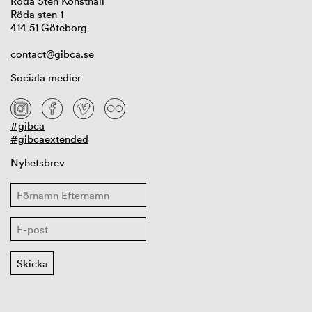
Röda Sten Konsthall
Röda sten 1
414 51 Göteborg
contact@gibca.se
Sociala medier
#gibca
#gibcaextended
Nyhetsbrev