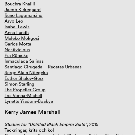
Bouchra Khalili
Jacob Kirkegaard
GIBCA 2025
Runo Lagomarsino
GIBCA 2023
Arvo Leo
GIBCA 2021
Isabel Lewis
GIBCA 2019
Anna Lundh
GIBCA 2017
Meleko Mokgosi
GIBCA 2015
Carlos Motta
Tematik
Nastivicious
Curator
Pia Rönicke
Konstnärer
Inmaculada Salinas
Arenor
Santiago Cirugeda – Recetas Urbanas
House of Words
Serge Alain Nitegeka
Filmprogram
Esther Shalev-Gerz
GIBCA Talks
Simon Starling
Press
The Propeller Group
Samarbete
Tris Vonna-Michell
GIBCA 2013
Lynette Yiadom-Boakye
GIBCA 2011
GIBCA 2009–2001
Kerry James Marshall
Studies for “Untitled Black Empire Suite”
,
2015
Teckningar, krita och kol