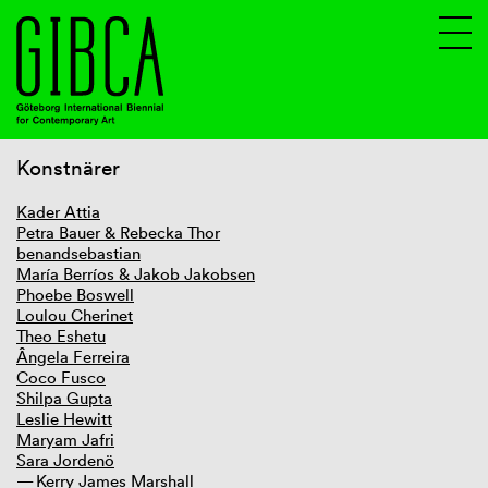
Konstnärer
Sv
En
Kader Attia
Petra Bauer & Rebecka Thor
benandsebastian
María Berríos & Jakob Jakobsen
Phoebe Boswell
Loulou Cherinet
Theo Eshetu
Ângela Ferreira
Coco Fusco
Shilpa Gupta
Leslie Hewitt
Maryam Jafri
Sara Jordenö
Kerry James Marshall