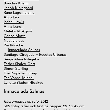
Bouchra Khalili
Jacob Kirkegaard
GIBCA 2025
Runo Lagomarsino
GIBCA 2023
Arvo Leo
GIBCA 2021
Isabel Lewis
GIBCA 2019
Anna Lundh
GIBCA 2017
Meleko Mokgosi
GIBCA 2015
Carlos Motta
Tematik
Nastivicious
Curator
Pia Rönicke
Konstnärer
Inmaculada Salinas
Arenor
Santiago Cirugeda – Recetas Urbanas
House of Words
Serge Alain Nitegeka
Filmprogram
Esther Shalev-Gerz
GIBCA Talks
Simon Starling
Press
The Propeller Group
Samarbete
Tris Vonna-Michell
GIBCA 2013
Lynette Yiadom-Boakye
GIBCA 2011
GIBCA 2009–2001
Inmaculada Salinas
Microrrelatos en rojo
, 2012
309 fotografier och text på papper, 29,7 x 42 cm