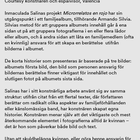
Courtesy konstnären och espaivisor, Valencia
Inmaculada Salinas projekt
Microrrelatos en rojo
har sin
utgångspunkt i ett familjealbum, tillhörande Armando Silvia.
Silvias metod för att gruppera albumets innehåll går å ena
sidan ut på att gruppera fotografierna i en eller flera lådor
eller album, och å andra sidan att låta en familjemedlem (ofta
en kvinnlig) ansvara för att skapa en berättelse utifrån
bilderna i albumet.
De korta historier som presenteras är baserade på tre bilder:
albumets första bild, den bild som personen ansvarig för
bildernas berättelse finner viktigast för innehållet och
slutligen fotot på albumets sista sida.
Salinas har i sitt konstnärliga arbete använt sig av samma
struktur: utifrån citat från ett flertal texter, där författaren
berättar om radikalt olika aspekter av familjeförhållanden
eller känslomässiga band, har konstnären skapat egna
historier. Konstnären menar själv att det viktigaste och mest
återkommande elementet i fotografierna alltid är kvinnan –
det är hon som påverkar både bild och text.
Utan att skuldbelägga kvinnan, eller göra henne ansvarig för