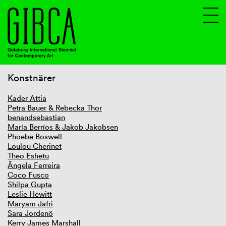
Konstnärer
Sv
En
Kader Attia
Petra Bauer & Rebecka Thor
benandsebastian
María Berríos & Jakob Jakobsen
Phoebe Boswell
Loulou Cherinet
Theo Eshetu
Ângela Ferreira
Coco Fusco
Shilpa Gupta
Leslie Hewitt
Maryam Jafri
Sara Jordenö
Kerry James Marshall