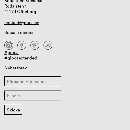
Röda Sten Konsthall
Röda sten 1
414 51 Göteborg
contact@gibca.se
Sociala medier
#gibca
#gibcaextended
Nyhetsbrev