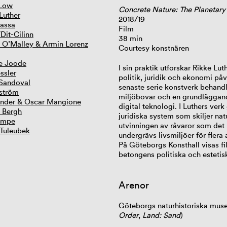
 Low
Concrete Nature: The Planetar
Luther
2018/19
assa
Film
Dit-Cilinn
38 min
 O’Malley & Armin Lorenz
Courtesy konstnären
e Joode
I sin praktik utforskar Rikke Lu
ssler
politik, juridik och ekonomi påve
Sandoval
senaste serie konstverk behandla
ström
miljöbovar och en grundläggan
ander & Oscar Mangione
digital teknologi. I Luthers verk
. Bergh
juridiska system som skiljer natu
ampe
utvinningen av råvaror som det 
 Tuleubek
undergrävs livsmiljöer för fler
På Göteborgs Konsthall visas f
betongens politiska och estetiska
Arenor
Göteborgs naturhistoriska mu
Order
,
Land: Sand
)