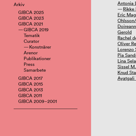
Antonia
Arkiv
Rikke 
GIBCA 2025
Eric Mag
GIBCA 2023
Ohlsson/
GIBCA 2021
Doireann
GIBCA 2019
Gerold
Tematik
Rachel d
Curator
Oliver Re
Konstnärer
Lorenzo 
Arenor
Pia Sand
Publikationer
Lina Sel
Press
Sissel M
Samarbete
Knud St
GIBCA 2017
Ayatgali
GIBCA 2015
GIBCA 2013
GIBCA 2011
GIBCA 2009–2001