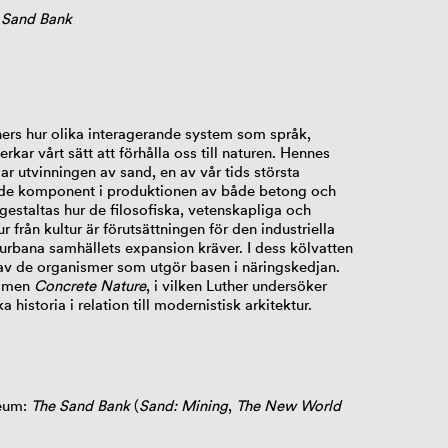
y Sand Bank
thers hur olika interagerande system som språk,
rkar vårt sätt att förhålla oss till naturen. Hennes
r utvinningen av sand, en av vår tids största
de komponent i produktionen av både betong och
 gestaltas hur de filosofiska, vetenskapliga och
r från kultur är förutsättningen för den industriella
urbana samhällets expansion kräver. I dess kölvatten
a av de organismer som utgör basen i näringskedjan.
ilmen
Concrete Nature
, i vilken Luther undersöker
 historia i relation till modernistisk arkitektur.
seum:
The Sand Bank
(
Sand: Mining
,
The New World