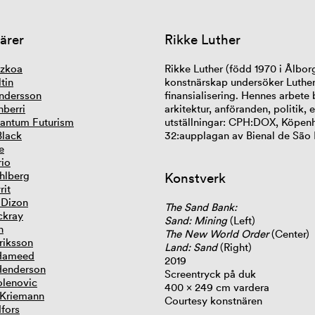
ärer
Rikke Luther
tzkoa
Rikke Luther (född 1970 i Ålbor
tin
konstnärskap undersöker Luther m
ndersson
finansialisering. Hennes arbete
nberri
arkitektur, anföranden, politik, 
antum Futurism
utställningar: CPH:DOX, Köpenh
Black
32:aupplagan av Bienal de São 
e
rio
hlberg
Konstverk
rit
 Dizon
The Sand Bank:
ckray
Sand: Mining
(Left)
n
The New World Order
(Center)
riksson
Land: Sand
(Right)
Hameed
2019
Henderson
Screentryck på duk
lenovic
400 × 249 cm vardera
 Kriemann
Courtesy konstnären
dfors