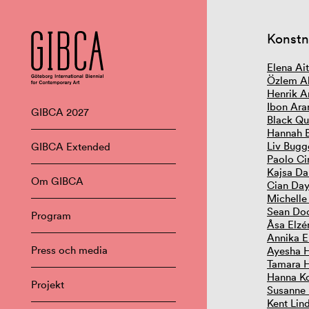
Konstn
Elena Ai
Özlem Al
Henrik A
Ibon Ara
GIBCA 2027
Black Qu
Hannah 
Liv Bugg
GIBCA Extended
Paolo Ci
Kajsa Da
Om GIBCA
Cian Day
Michelle
Sean Do
Program
Åsa Elzé
Annika E
Press och media
Ayesha 
Tamara 
Hanna Ko
Projekt
Susanne
Kent Lin