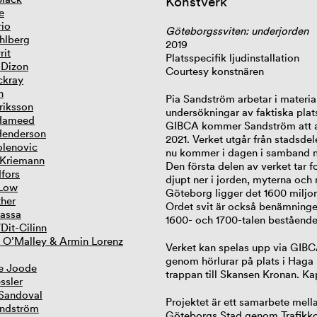
Konstverk
e
rio
Göteborgssviten: underjorden
hlberg
2019
rit
Platsspecifik ljudinstallation
 Dizon
Courtesy konstnären
ckray
n
Pia Sandström arbetar i materia
riksson
undersökningar av faktiska plat
Hameed
GIBCA kommer Sandström att ar
Henderson
2021. Verket utgår från stadsde
lenovic
nu kommer i dagen i samband me
 Kriemann
Den första delen av verket tar 
dfors
djupt ner i jorden, myterna och
 Low
Göteborg ligger det 1600 miljo
ther
Ordet svit är också benämninge
assa
1600- och 1700-talen bestående 
Dit-Cilinn
 O’Malley & Armin Lorenz
Verket kan spelas upp via GIBC
genom hörlurar på plats i Hag
e Joode
trappan till Skansen Kronan. K
ssler
Sandoval
Projektet är ett samarbete mell
andström
Göteborgs Stad genom Trafikkon