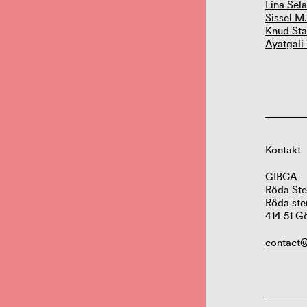
Lina Sel
Sissel M
Knud St
Ayatgali
Kontakt
GIBCA
Röda Ste
Röda ste
414 51 G
contact@