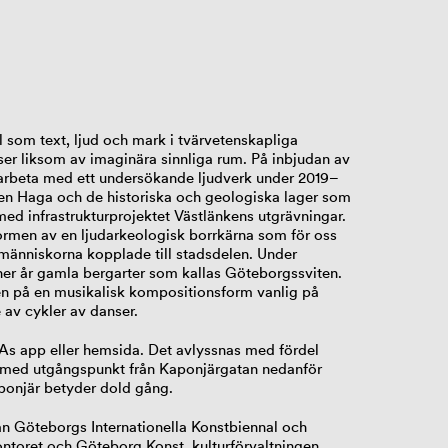
l som text, ljud och mark i tvärvetenskapliga
ser liksom av imaginära sinnliga rum. På inbjudan av
beta med ett undersökande ljudverk under 2019–
len Haga och de historiska och geologiska lager som
d infrastrukturprojektet Västlänkens utgrävningar.
formen av en ljudarkeologisk borrkärna som för oss
 människorna kopplade till stadsdelen. Under
ner år gamla bergarter som kallas Göteborgssviten.
n på en musikalisk kompositionsform vanlig på
av cykler av danser.
As app eller hemsida. Det avlyssnas med fördel
a med utgångspunkt från Kaponjärgatan nedanför
aponjär betyder dold gång.
an Göteborgs Internationella Konstbiennal och
toret och Göteborg Konst, kulturförvaltningen,