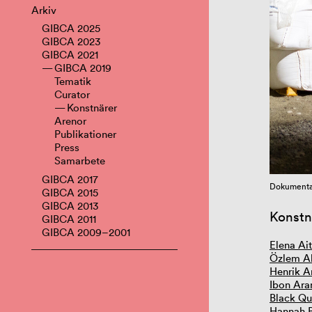
Arkiv
GIBCA 2025
GIBCA 2023
GIBCA 2021
GIBCA 2019
Tematik
Curator
Konstnärer
Arenor
Publikationer
Press
Samarbete
GIBCA 2017
Dokumentat
GIBCA 2015
GIBCA 2013
Konstn
GIBCA 2011
GIBCA 2009–2001
Elena Ai
Özlem Al
Henrik A
Ibon Ara
Black Qu
Hannah 