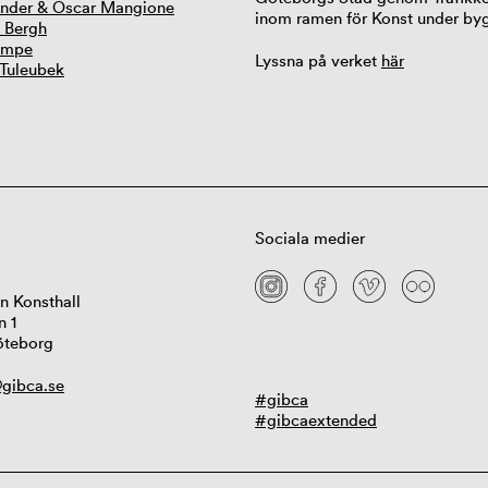
ander & Oscar Mangione
inom ramen för Konst under byg
. Bergh
ampe
Lyssna på verket
här
 Tuleubek
Sociala medier
n Konsthall
n 1
öteborg
gibca.se
#gibca
#gibcaextended