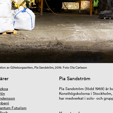
ion av Göteborgssviten, Pia Sandström, 2019. Foto Ola Carlsson
ärer
Pia Sandström
tzkoa
Pia Sandström (född 1969) är b
tin
Konsthögskolorna i Stockholm,
ndersson
har medverkat i solo- och gruppu
nberri
antum Futurism
Black