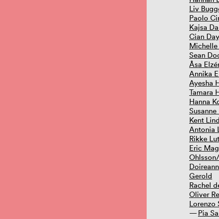
Liv Bugg
Paolo Ci
Kajsa Da
Cian Day
Michelle
Sean Do
Åsa Elzé
Annika E
Ayesha 
Tamara 
Hanna Ko
Susanne
Kent Lin
Antonia
Rikke Lu
Eric Mag
Ohlsson/
Doireann
Gerold
Rachel d
Oliver Re
Lorenzo 
Pia S