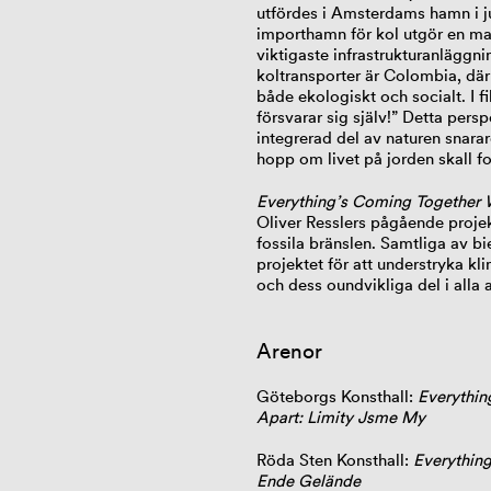
utfördes i Amsterdams hamn i ju
importhamn för kol utgör en ma
viktigaste infrastrukturanläggni
koltransporter är Colombia, där
både ekologiskt och socialt. I f
försvarar sig själv!” Detta pers
integrerad del av naturen snarar
hopp om livet på jorden skall fo
Everything’s Coming Together W
Oliver Resslers pågående proje
fossila bränslen. Samtliga av bie
projektet för att understryka k
och dess oundvikliga del i alla 
Arenor
Göteborgs Konsthall:
Everythin
Apart: Limity Jsme My
Röda Sten Konsthall:
Everything
Ende Gelände