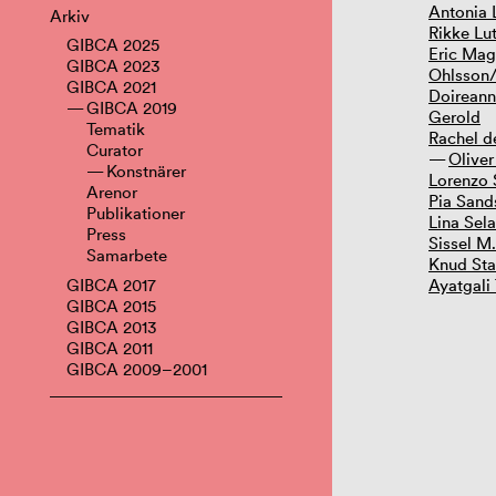
Antonia
Arkiv
Rikke Lu
GIBCA 2025
Eric Mag
GIBCA 2023
Ohlsson/
GIBCA 2021
Doireann
GIBCA 2019
Gerold
Tematik
Rachel d
Curator
Oliver
Konstnärer
Lorenzo 
Arenor
Pia Sand
Publikationer
Lina Sel
Press
Sissel M
Samarbete
Knud St
GIBCA 2017
Ayatgali
GIBCA 2015
GIBCA 2013
GIBCA 2011
GIBCA 2009–2001