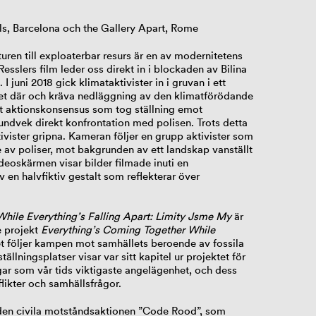
s, Barcelona och the Gallery Apart, Rome
uren till exploaterbar resurs är en av modernitetens
esslers film leder oss direkt in i blockaden av Bilina
I juni 2018 gick klimataktivister in i gruvan i ett
het där och kräva nedläggning av den klimatförödande
tt aktionskonsensus som tog ställning emot
dvek direkt konfrontation med polisen. Trots detta
vister gripna. Kameran följer en grupp aktivister som
 av poliser, mot bakgrunden av ett landskap vanställt
eoskärmen visar bilder filmade inuti en
v en halvfiktiv gestalt som reflekterar över
hile Everything’s Falling Apart: Limity Jsme My
är
e projekt
Everything’s Coming Together While
ket följer kampen mot samhällets beroende av fossila
ällningsplatser visar var sitt kapitel ur projektet för
gar som vår tids viktigaste angelägenhet, och dess
flikter och samhällsfrågor.
m den civila motståndsaktionen ”Code Rood”, som