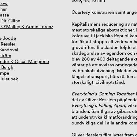
2019, 4K, 10 min
 Low
ther
Courtesy konstnären samt àngel
assa
Dit-Cilinn
Kapitalismens reducering av nat
 O’Malley & Armin Lorenz
mest storskaliga abstraktioner. R
kolgruva i Tjeckiska Republiken. 
e Joode
försök att stoppa all verk-sam
 Ressler
gruvdriften. Blockaden följde e
Sandoval
skadegörelse av egendom och un
ström
blev 280 av 400 deltagande akti
ander & Oscar Mangione
väntar på att avvisas omringade
. Bergh
av brunkolsutvinning. Medan vid
ampe
fängelsetransport, hörs rösten a
 Tuleubek
storskaligt civilmotstånd.
Everything’s Coming Together W
del av Oliver Resslers pågåend
Everything’s Falling Apart
, vil
bränslen. Samtliga av gibcas utst
att understryka klimatförändrin
oundvikliga del i alla andra kon
Oliver Resslers film lyfter fra