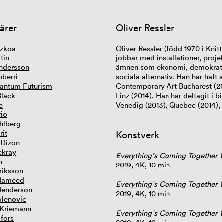
ärer
Oliver Ressler
tzkoa
Oliver Ressler (född 1970 i Knitt
tin
jobbar med installationer, proj
ndersson
ämnen som ekonomi, demokrati,
nberri
sociala alternativ. Han har ha
antum Futurism
Contemporary Art Bucharest (2
Black
Linz (2014). Han har deltagit i 
e
Venedig (2013), Quebec (2014), 
rio
hlberg
rit
Konstverk
 Dizon
ckray
Everything’s Coming Together W
n
2019, 4K, 10 min
riksson
Hameed
Everything’s Coming Together W
Henderson
2019, 4K, 10 min
lenovic
 Kriemann
Everything’s Coming Together W
dfors