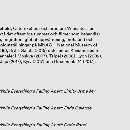
elfeld, Österrike) bor och arbetar i Wien. Ressler
ekt i det offentliga rummet och filmer som behandlar
 migration, global uppvärmning, motstånd och
ft soloutställningar på MNAC – National Museum of
016), SALT Galata (2016) och Lentos Kunstmuseum
biennaler i Moskva (2007), Taipei (2008), Lyon (2009),
Jeju (2017), Kyiv (2017) och Documenta 14 (2017).
hile Everything’s Falling Apart: Limity Jsme My
hile Everything’s Falling Apart: Ende Gelände
hile Everything’s Falling Apart: Code Rood