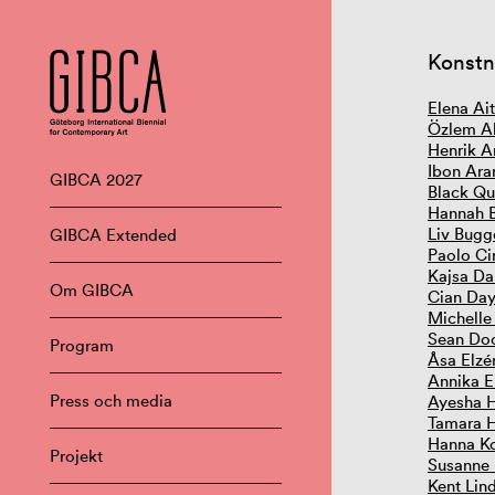
Konstn
Elena Ai
Özlem Al
Henrik A
Ibon Ara
GIBCA 2027
Black Qu
Hannah 
Liv Bugg
GIBCA Extended
Paolo Ci
Kajsa Da
Om GIBCA
Cian Day
Michelle
Sean Do
Program
Åsa Elzé
Annika E
Press och media
Ayesha 
Tamara 
Hanna Ko
Projekt
Susanne
Kent Lin