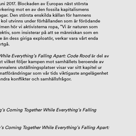
ni 2017. Blockaden av Europas näst största
rkering mot en av den fossila kapitalismens
ngar. Den största enskilda källan för hamnens
 kol utvinns under förhållanden som är förödande
ilmen hör vi aktivisterna ropa, ”Vi är naturen som
pektiv, som insisterar på att se människan som en
e än dess giriga exploatör, verkar vara vårt enda
rtgå.
hile Everything’s Falling Apart: Code Rood
är del av
kt vilket följer kampen mot samhällets beroende av
nnalens utställningsplatser visar var sitt kapitel ur
limatförändringar som vår tids viktigaste angelägenhet
andra konflikter och samhällsfrågor.
g’s Coming Together While Everything’s Falling
’s Coming Together While Everything’s Falling Apart: