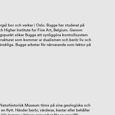
rge) bor och verkar i Oslo. Bugge har studerat på
h Higher Institute for Fine Art, Belgium. Genom
ngspunkt söker Bugge att synliggöra kontrollsystem
strukturer som kommer ur dualismen och berör liv och
nskliga. Bugge arbetar för närvarande som lektor på
Naturhistorisk Museum töms på sina geologiska och
n flytt. Händer berör, värderar, kastar eller behåller
 blir tomma vitriner; ramverket för en specifik