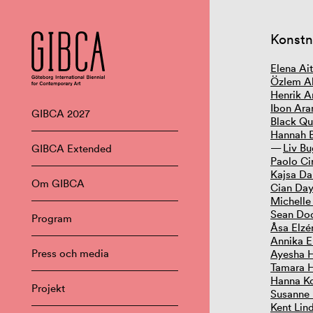
Konstn
Elena Ai
Özlem Al
Henrik A
Ibon Ara
GIBCA 2027
Black Qu
Hannah 
Liv B
GIBCA Extended
Paolo Ci
Kajsa Da
Om GIBCA
Cian Day
Michelle
Sean Do
Program
Åsa Elzé
Annika E
Press och media
Ayesha 
Tamara 
Hanna Ko
Projekt
Susanne
Kent Lin