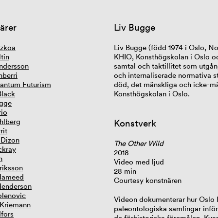
ärer
Liv Bugge
tzkoa
Liv Bugge (född 1974 i Oslo, No
tin
KHIO, Konsthögskolan i Oslo oc
ndersson
samtal och taktillitet som utgå
nberri
och internaliserade normativa 
antum Futurism
död, det mänskliga och icke-mä
Black
Konsthögskolan i Oslo.
ugge
rio
hlberg
Konstverk
rit
 Dizon
The Other Wild
ckray
2018
n
Video med ljud
riksson
28 min
Hameed
Courtesy konstnären
Henderson
lenovic
Videon dokumenterar hur Oslo 
 Kriemann
paleontologiska samlingar inför e
dfors
de förhistoriska föremålen. Kvar