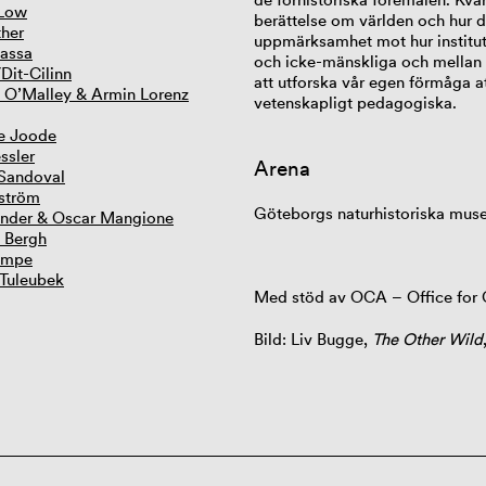
 Low
berättelse om världen och hur d
ther
uppmärksamhet mot hur instituti
assa
och icke-mänskliga och mellan 
Dit-Cilinn
att utforska vår egen förmåga at
 O’Malley & Armin Lorenz
vetenskapligt pedagogiska.
e Joode
ssler
Arena
Sandoval
ström
Göteborgs naturhistoriska mu
ander & Oscar Mangione
. Bergh
ampe
 Tuleubek
Med stöd av OCA – Office for
Bild: Liv Bugge,
The Other Wild