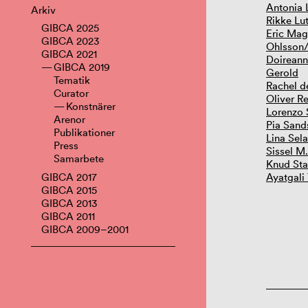
Antonia
Arkiv
Rikke Lu
GIBCA 2025
Eric Mag
GIBCA 2023
Ohlsson/
GIBCA 2021
Doireann
GIBCA 2019
Gerold
Tematik
Rachel d
Curator
Oliver Re
Konstnärer
Lorenzo 
Arenor
Pia Sand
Publikationer
Lina Sel
Press
Sissel M
Samarbete
Knud St
GIBCA 2017
Ayatgali
GIBCA 2015
GIBCA 2013
GIBCA 2011
GIBCA 2009–2001