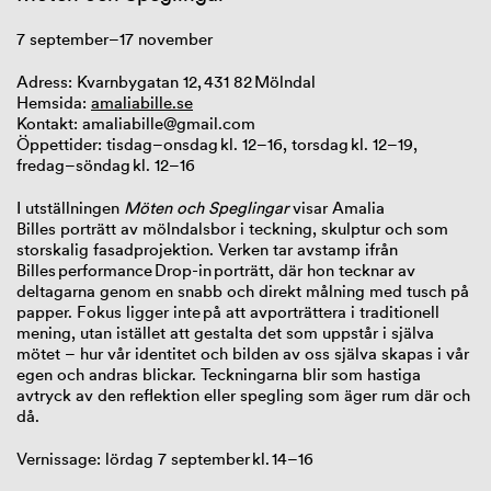
7 september–17 november
Adress: Kvarnbygatan 12, 431 82 Mölndal
Hemsida:
amaliabille.se
Kontakt: amaliabille@gmail.com
Öppettider: tisdag–onsdag kl. 12–16, torsdag kl. 12–19,
fredag–söndag kl. 12–16
I utställningen
Möten och Speglingar
visar Amalia
Billes porträtt av mölndalsbor i teckning, skulptur och som
storskalig fasadprojektion. Verken tar avstamp ifrån
Billes performance Drop-in porträtt, där hon tecknar av
deltagarna genom en snabb och direkt målning med tusch på
papper. Fokus ligger inte på att avporträttera i traditionell
mening, utan istället att gestalta det som uppstår i själva
mötet – hur vår identitet och bilden av oss själva skapas i vår
egen och andras blickar. Teckningarna blir som hastiga
avtryck av den reflektion eller spegling som äger rum där och
då.
Vernissage: lördag 7 september kl. 14–16