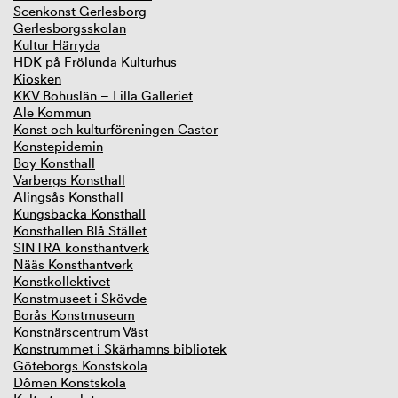
Scenkonst Gerlesborg
Gerlesborgsskolan
Kultur Härryda
HDK på Frölunda Kulturhus
Kiosken
KKV Bohuslän – Lilla Galleriet
Ale Kommun
Konst och kulturföreningen Castor
Konstepidemin
Boy Konsthall
Varbergs Konsthall
Alingsås Konsthall
Kungsbacka Konsthall
Konsthallen Blå Stället
SINTRA konsthantverk
Nääs Konsthantverk
Konstkollektivet
Konstmuseet i Skövde
Borås Konstmuseum
Konstnärscentrum Väst
Konstrummet i Skärhamns bibliotek
Göteborgs Konstskola
Dômen Konstskola