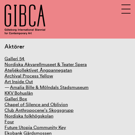
Aktörer
Sv
En
Galleri 54
Nordiska Akvarellmuseet & Teater Spera
Om GIBCA Extended
Ateljékollektivet Ångpannegatan
Nätverket
Archival Process Yellow
Arkiv
Art Inside Out
GIBCA Extended 2013
Amalia Bille & Mölndals Stadsmuseum
GIBCA Extended 2015
KKV Bohuslän
GIBCA Extended 2017
Galleri Box
GIBCA Extended 2019
Chapel of Silence and Oblivion
Utställning
Club Anthropocene’s Skogsgrupp
Aktörer
Nordiska folkhögskolan
Four
GIBCA Extended 2021
Future Utopia Community Key
GIBCA Extended 2023
Ekobank Gärdsmossen
GIBCA Extended 2025