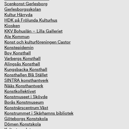
Scenkonst Gerlesborg
Gerlesborgsskolan
Kultur Härryda
HDK på Frölunda Kulturhus
Kiosken
KKV Bohuslän – Lilla Galleriet
Ale Kommun
Konst och kulturföreningen Castor
Konstepidemin
Boy Konsthall
Varbergs Konsthall
Alingsås Konsthall
Kungsbacka Konsthall
Konsthallen Blå Stället
SINTRA konsthantverk
Nääs Konsthantverk
Konstkollektivet
Konstmuseet i Skövde
Borås Konstmuseum
Konstnärscentrum Väst
Konstrummet i Skärhamns bibliotek
Göteborgs Konstskola
Dômen Konstskola