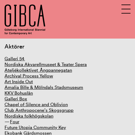
Aktörer
Sv
En
Galleri 54
Nordiska Akvarellmuseet & Teater Spera
Om GIBCA Extended
Ateljékollektivet Ångpannegatan
Nätverket
Archival Process Yellow
Arkiv
Art Inside Out
GIBCA Extended 2013
Amalia Bille & Mölndals Stadsmuseum
GIBCA Extended 2015
KKV Bohuslän
GIBCA Extended 2017
Galleri Box
GIBCA Extended 2019
Chapel of Silence and Oblivion
Utställning
Club Anthropocene’s Skogsgrupp
Aktörer
Nordiska folkhögskolan
Four
GIBCA Extended 2021
Future Utopia Community Key
GIBCA Extended 2023
Ekobank Gärdsmossen
GIBCA Extended 2025