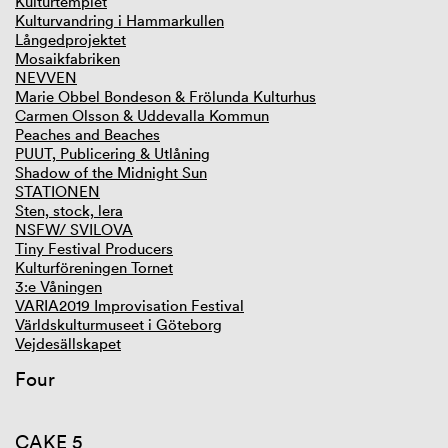
Kulturtemplet
Kulturvandring i Hammarkullen
Långedprojektet
Mosaikfabriken
NEVVEN
Marie Obbel Bondeson & Frölunda Kulturhus
Carmen Olsson & Uddevalla Kommun
Peaches and Beaches
PUUT, Publicering & Utlåning
Shadow of the Midnight Sun
STATIONEN
Sten, stock, lera
NSFW/ SVILOVA
Tiny Festival Producers
Kulturföreningen Tornet
3:e Våningen
VARIA2019 Improvisation Festival
Världskulturmuseet i Göteborg
Vejdesällskapet
Four
CAKE 5