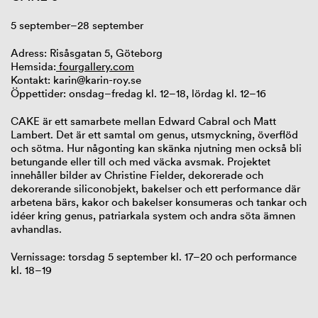
5 september–28 september
Adress: Risåsgatan 5, Göteborg
Hemsida:
fourgallery.com
Kontakt: karin@karin-roy.se
Öppettider: onsdag–fredag kl. 12–18, lördag kl. 12–16
CAKE är ett samarbete mellan Edward Cabral och Matt
Lambert. Det är ett samtal om genus, utsmyckning, överflöd
och sötma. Hur någonting kan skänka njutning men också bli
betungande eller till och med väcka avsmak. Projektet
innehåller bilder av Christine Fielder, dekorerade och
dekorerande siliconobjekt, bakelser och ett performance där
arbetena bärs, kakor och bakelser konsumeras och tankar och
idéer kring genus, patriarkala system och andra söta ämnen
avhandlas.
Vernissage: torsdag 5 september kl. 17–20 och performance
kl. 18–19