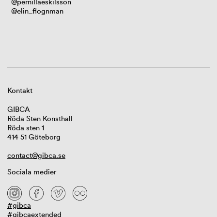
@pernillaeskilsson
@elin_flognman
Kontakt
GIBCA
Röda Sten Konsthall
Röda sten 1
414 51 Göteborg
contact@gibca.se
Sociala medier
#gibca
#gibcaextended