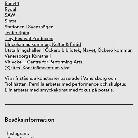
Rum44
Rydal
SAW
Sintra
Stationen i Svenshögen
Teater Spira
Tiny Festival Producers
Ulricehamns kommun, Kultur & Fritid
Utställningshallen i Öckerö bibliotek, Navet, Öckerö kommun
Vänersborgs Konsthall
Vitlycke – Centre for Performing Arts
(X)sites, Konstnärscentrum väst
Vi är fristående konstnärer baserade i Vänersborg och
Trollhättan. Pernilla arbetar med
performance
och skulptur.
Elin arbetar med smyckekonst med fokus på potatis.
Besöksinformation
Instagram: