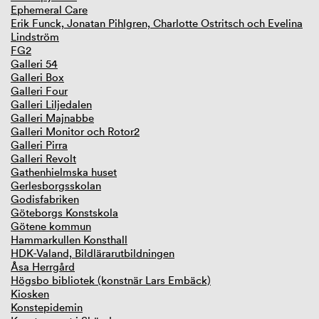
Ephemeral Care
Erik Funck, Jonatan Pihlgren, Charlotte Ostritsch och Evelina
Lindström
FG2
Galleri 54
Galleri Box
Galleri Four
Galleri Liljedalen
Galleri Majnabbe
Galleri Monitor och Rotor2
Galleri Pirra
Galleri Revolt
Gathenhielmska huset
Gerlesborgsskolan
Godisfabriken
Göteborgs Konstskola
Götene kommun
Hammarkullen Konsthall
HDK-Valand, Bildlärarutbildningen
Åsa Herrgård
Högsbo bibliotek (konstnär Lars Embäck)
Kiosken
Konstepidemin