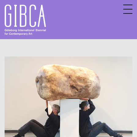
Sv
En
Om GIBCA Extended
Nätverket
Arkiv
GIBCA Extended 2013
GIBCA Extended 2015
GIBCA Extended 2017
GIBCA Extended 2019
GIBCA Extended 2021
Aktörer 2021
Utställning
Program 2021
GIBCA Extended 2023