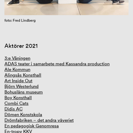
GIBCA Extended 2025
foto: Fred Lindberg
Aktörer 2021
3:e Våningen
ADAS teater i samarbete med Kassandra production
Ale Kommun
Alingsås Konsthall
Art Inside Out
Björn Westerlund
Bohusläns museum
Boy Konsthall
Combi Cats
Didis AC
Dômen Konstskola
Drömfabriken – det andra väveriet
En pedagogisk Genomresa
En-tropy KKV