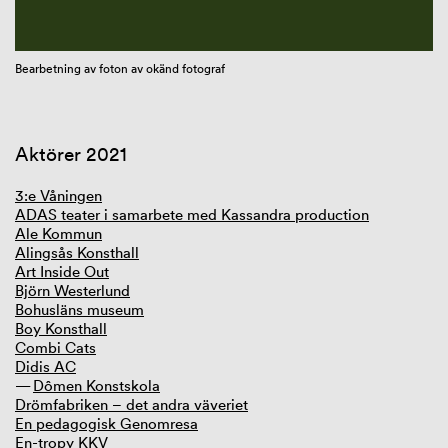
GIBCA Extended 2025
Bearbetning av foton av okänd fotograf
Aktörer 2021
3:e Våningen
ADAS teater i samarbete med Kassandra production
Ale Kommun
Alingsås Konsthall
Art Inside Out
Björn Westerlund
Bohusläns museum
Boy Konsthall
Combi Cats
Didis AC
Dômen Konstskola
Drömfabriken – det andra väveriet
En pedagogisk Genomresa
En-tropy KKV