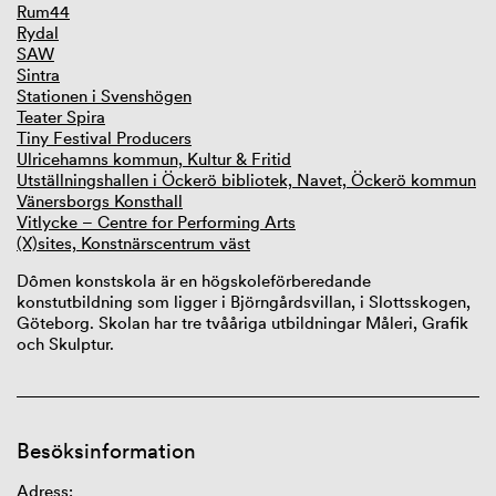
Rum44
Rydal
SAW
Sintra
Stationen i Svenshögen
Teater Spira
Tiny Festival Producers
Ulricehamns kommun, Kultur & Fritid
Utställningshallen i Öckerö bibliotek, Navet, Öckerö kommun
Vänersborgs Konsthall
Vitlycke – Centre for Performing Arts
(X)sites, Konstnärscentrum väst
Dômen
konstskola är en högskoleförberedande
konstutbildning som ligger i Björngårdsvillan, i Slottsskogen,
Göteborg. Skolan har tre tvååriga utbildningar Måleri, Grafik
och
S
kulptur.
Besöksinformation
Adress: