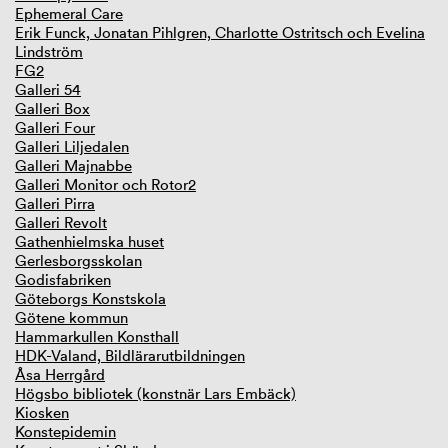
Ephemeral Care
Erik Funck, Jonatan Pihlgren, Charlotte Ostritsch och Evelina
Lindström
FG2
Galleri 54
Galleri Box
Galleri Four
Galleri Liljedalen
Galleri Majnabbe
Galleri Monitor och Rotor2
Galleri Pirra
Galleri Revolt
Gathenhielmska huset
Gerlesborgsskolan
Godisfabriken
Göteborgs Konstskola
Götene kommun
Hammarkullen Konsthall
HDK-Valand, Bildlärarutbildningen
Åsa Herrgård
Högsbo bibliotek (konstnär Lars Embäck)
Kiosken
Konstepidemin