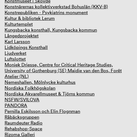
Konstmuseet i Skövde
Konstnärernas kollektivverkstad Bohuslän (KKV-B)
Konstrepubliken - Psykiatrins monument
Kultur & bibliotek Lerum
Kulturtemplet
Kungsbacka konsthall, Kungsbacka kommun
Långedprojektet
Karl Larsson
Lidköpings Konsthall
Ljudverket
Luftslottet
Moniek Driesse, Centre for Critical Heritage Studies,
University of Gothenburg (SE) Maidie van den Bos, Forêt
Atelier (NL)
Nemeshallen, Mölnlycke kulturhus
Nordiska Folkhögskolan
Nordiska Akvarellmuseet & Tjörns kommun
NSFW/SVILOVA
PANDORA
Pernilla Eskilsson och Elin Flognman
Råbäcksgruppen
Raumdeuter Radio
Rehabshop-Space
Rizoma Galleri