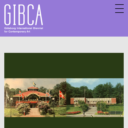
Sv
En
Om GIBCA Extended
Nätverket
Arkiv
GIBCA Extended 2013
GIBCA Extended 2015
GIBCA Extended 2017
GIBCA Extended 2019
GIBCA Extended 2021
Aktörer 2021
Utställning
Program 2021
GIBCA Extended 2023