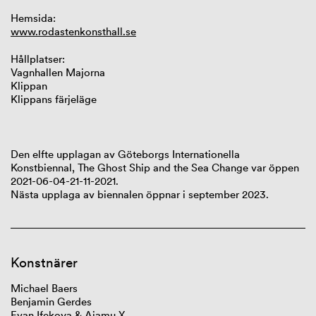
Hemsida:
www.rodastenkonsthall.se
Hållplatser:
Vagnhallen Majorna
Klippan
Klippans färjeläge
Den elfte upplagan av Göteborgs Internationella
Konstbiennal, The Ghost Ship and the Sea Change var öppen
2021-06-04-21-11-2021.
Nästa upplaga av biennalen öppnar i september 2023.
Konstnärer
Michael
Baers
Benjamin
Gerdes
Evan
Ifekoy
a
&
Ajamu
X