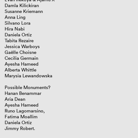
Damla
Kilickiran
Susanne
Kriemann
Anna Ling
Silvano
Lora
Hira
Nabi
Daniela Ortiz
Tabita
Rezaire
Jessica
Warboys
Gaëlle
Choisne
Cecilia Germain
Ayesha
Hameed
Alberta
Whittle
Marysia
Lewandowska
Possible
Monuments?
Hanan
Benammar
Aria Dean
Ayesha
Hameed
Runo
Lagomarsino
,
Fatima
Moallim
Daniela Ortiz
Jimmy Robert.