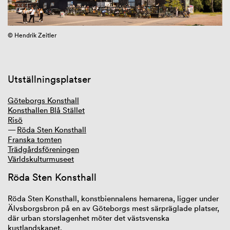
GIBCA 2025
GIBCA 2023
© Hendrik Zeitler
GIBCA 2021
Summering GIBCA 2021
Tematik
Curator
Konstnärer
Utställningsplatser
Videoverk online
Utställningsplatser
Göteborgs Konsthall
Samarbete
Konsthallen Blå Stället
Press och media
Risö
Bok
Röda Sten Konsthall
GIBCA 2019
Franska tomten
GIBCA 2017
Trädgårdsföreningen
GIBCA 2015
Världskulturmuseet
GIBCA 2013
Röda Sten Konsthall
GIBCA 2011
GIBCA 2009–2001
Röda Sten Konsthall, konstbiennalens hemarena, ligger under
Älvsborgsbron på en av Göteborgs mest särpräglade platser,
där urban storslagenhet möter det västsvenska
kustlandskapet.