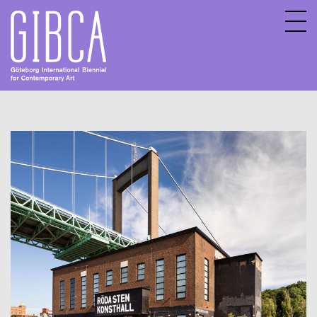
Sv
En