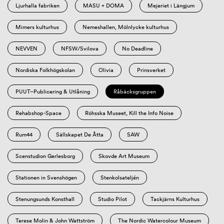
Ljurhalla fabriken
MASU + DOMA
Mejeriet i Längjum
Mimers kulturhus
Nemeshallen, Mölnlycke kulturhus
NEVVEN
NFSW/Svilova
No Deadline
Nordiska Folkhögskolan
Olivia
Prinsverket
PUUT–Publicering & Utlåning
Råbäcksgruppen
Rehabshop-Space
Röhsska Museet, Kill the Info Noise
Rum44
Sällskapet De Åtta
SAW
Scenstudion Gerlesborg
Skovde Art Museum
Stationen in Svenshögen
Stenkolsateljén
Stenungsunds Konsthall
Studio Pilot
Tackjärns Kulturhus
Terese Molin & John Wattström
The Nordic Watercolour Museum