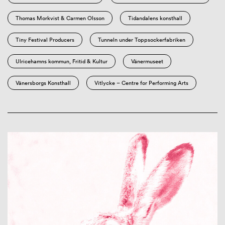
Thomas Morkvist & Carmen Olsson
Tidandalens konsthall
Tiny Festival Producers
Tunneln under Toppsockerfabriken
Ulricehamns kommun, Fritid & Kultur
Vänermuseet
Vänersborgs Konsthall
Vitlycke – Centre for Performing Arts