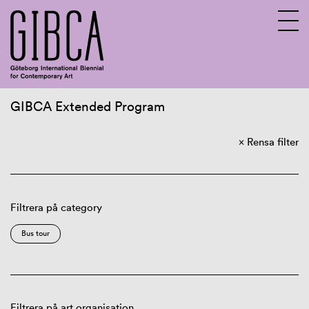
GIBCA Extended Program
Sv
En
Rensa filter
About GIBCA Extended
Extended program
Archive
Filtrera på category
Bus tour
Filtrera på art organisation