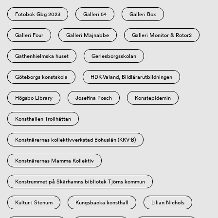
Fotobok Gbg 2023
Galleri 54
Galleri Box
Galleri Four
Galleri Majnabbe
Galleri Monitor & Rotor2
Gathenhielmska huset
Gerlesborgsskolan
Göteborgs konstskola
HDK-Valand, Bildlärarutbildningen
Högsbo Library
Josefina Posch
Konstepidemin
Konsthallen Trollhättan
Konstnärernas kollektivverkstad Bohuslän (KKV-B)
Konstnärernas Mamma Kollektiv
Konstrummet på Skärhamns bibliotek Tjörns kommun
Kultur i Stenum
Kungsbacka konsthall
Lilian Nichols