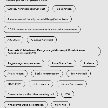
(X)sites, Konstnärscentrum väst
3:e Våningen
A monument of the city to build Bergsjön Centrum
ADAS theatre in collaboration with Kassandra production
AiC Orust
Alingsås Konsthall
Anastasia Zhikhartseva, Den gamla godshissen på Konstnärernas
Kollektivverkstad (KKV)
Ångpannegatans processer
Anna-Maria Saar
Atalante
Ateljé Kedjan
Borås Konstmuseum
Boy Konsthall
BRUK 2023
Detriti gallery
Dômen Konstskola
Dreamfactory – the other weaving mill
FG2
Finnekumla Dans & Konstscen
Flory Hill