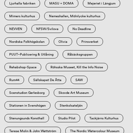
Ljurhalla fabriken
MASU + DOMA
Mejeriet i Längjum
Mimers kulturhus
Nemeshallen, Mölnlycke kulturhus
NEVVEN
NFSW/Svilova
No Deadline
Nordiska Folkhögskolan
Olivia
Prinsverket
PUUT–Publicering & Utlåning
Råbäcksgruppen
Rehabshop-Space
Röhsska Museet, Kill the Info Noise
Rum44
Sällskapet De Åtta
SAW
Scenstudion Gerlesborg
Skovde Art Museum
Stationen in Svenshögen
Stenkolsateljén
Stenungsunds Konsthall
Studio Pilot
Tackjärns Kulturhus
Terese Molin & John Wattström
The Nordic Watercolour Museum