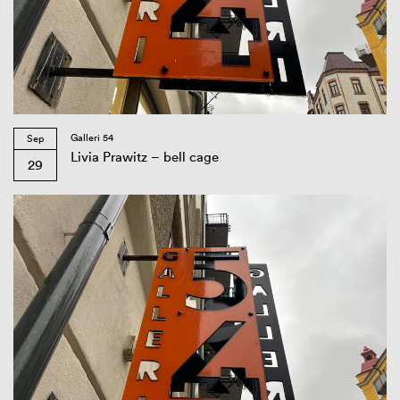
Galleri 54
Sep
Livia Prawitz – bell cage
29