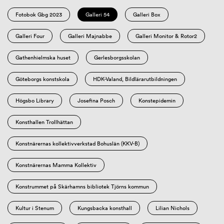
Fotobok Gbg 2023
Galleri 54
Galleri Box
Galleri Four
Galleri Majnabbe
Galleri Monitor & Rotor2
Gathenhielmska huset
Gerlesborgsskolan
Göteborgs konstskola
HDK-Valand, Bildlärarutbildningen
Högsbo Library
Josefina Posch
Konstepidemin
Konsthallen Trollhättan
Konstnärernas kollektivverkstad Bohuslän (KKV-B)
Konstnärernas Mamma Kollektiv
Konstrummet på Skärhamns bibliotek Tjörns kommun
Kultur i Stenum
Kungsbacka konsthall
Lilian Nichols