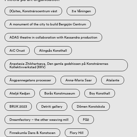
(X)sites, Konstnärscentrum väst
3:e Våningen
A monument of the city to build Bergsjön Centrum
ADAS theatre in collaboration with Kassandra production
AiC Orust
Alingsås Konsthall
Anastasia Zhikhartseva, Den gamla godshissen på Konstnärernas
Kollektivverkstad (KKV)
Ångpannegatans processer
Anna-Maria Saar
Atalante
Ateljé Kedjan
Borås Konstmuseum
Boy Konsthall
BRUK 2023
Detriti gallery
Dômen Konstskola
Dreamfactory – the other weaving mill
FG2
Finnekumla Dans & Konstscen
Flory Hill