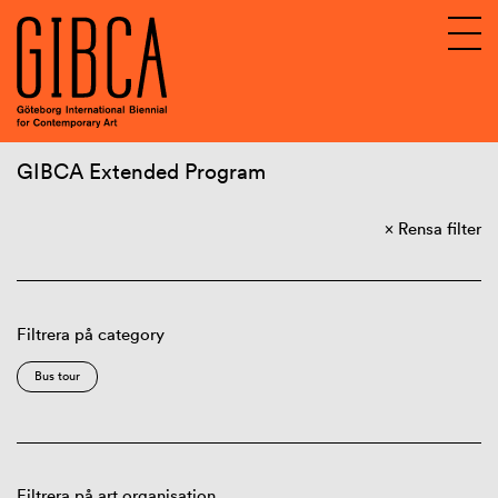
GIBCA Extended Program
Sv
En
Rensa filter
About GIBCA Extended
Extended program
Archive
Filtrera på category
Bus tour
Filtrera på art organisation