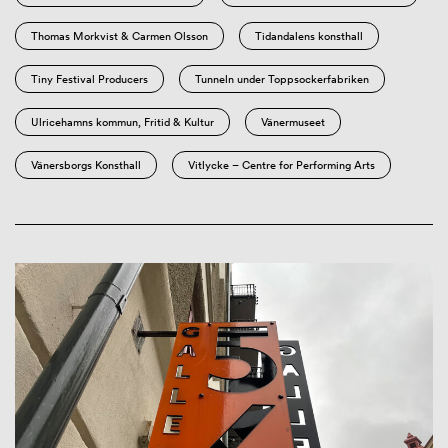
Thomas Morkvist & Carmen Olsson
Tidandalens konsthall
Tiny Festival Producers
Tunneln under Toppsockerfabriken
Ulricehamns kommun, Fritid & Kultur
Vänermuseet
Vänersborgs Konsthall
Vitlycke – Centre for Performing Arts