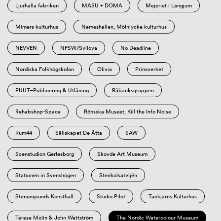
Ljurhalla fabriken
MASU + DOMA
Mejeriet i Längjum
Mimers kulturhus
Nemeshallen, Mölnlycke kulturhus
NEVVEN
NFSW/Svilova
No Deadline
Nordiska Folkhögskolan
Olivia
Prinsverket
PUUT–Publicering & Utlåning
Råbäcksgruppen
Rehabshop-Space
Röhsska Museet, Kill the Info Noise
Rum44
Sällskapet De Åtta
SAW
Scenstudion Gerlesborg
Skovde Art Museum
Stationen in Svenshögen
Stenkolsateljén
Stenungsunds Konsthall
Studio Pilot
Tackjärns Kulturhus
Terese Molin & John Wattström
The Nordic Watercolour Museum