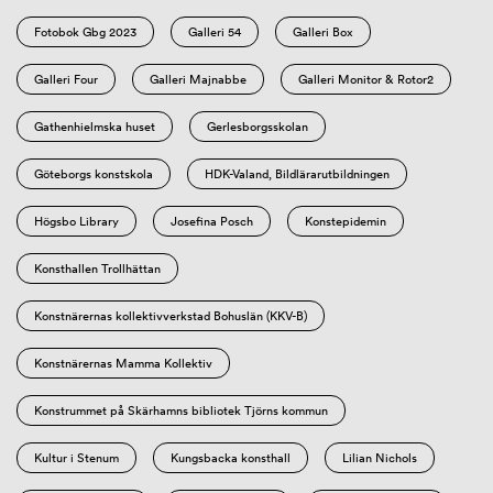
Fotobok Gbg 2023
Galleri 54
Galleri Box
Galleri Four
Galleri Majnabbe
Galleri Monitor & Rotor2
Gathenhielmska huset
Gerlesborgsskolan
Göteborgs konstskola
HDK-Valand, Bildlärarutbildningen
Högsbo Library
Josefina Posch
Konstepidemin
Konsthallen Trollhättan
Konstnärernas kollektivverkstad Bohuslän (KKV-B)
Konstnärernas Mamma Kollektiv
Konstrummet på Skärhamns bibliotek Tjörns kommun
Kultur i Stenum
Kungsbacka konsthall
Lilian Nichols