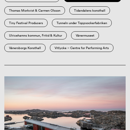
Thomas Morkvist & Carmen Olsson
Tidandalens konsthall
Tiny Festival Producers
Tunneln under Toppsockerfabriken
Ulricehamns kommun, Fritid & Kultur
Vänermuseet
Vänersborgs Konsthall
Vitlycke – Centre for Performing Arts