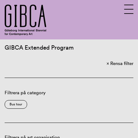
GIBCA Extended Program
Sv
En
Rensa filter
About GIBCA Extended
Extended program
Archive
Filtrera på category
Bus tour
Filtrera på art organisation