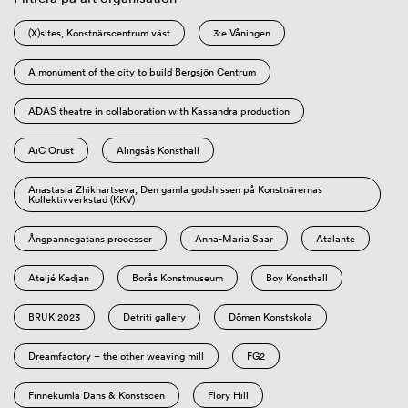
(X)sites, Konstnärscentrum väst
3:e Våningen
A monument of the city to build Bergsjön Centrum
ADAS theatre in collaboration with Kassandra production
AiC Orust
Alingsås Konsthall
Anastasia Zhikhartseva, Den gamla godshissen på Konstnärernas
Kollektivverkstad (KKV)
Ångpannegatans processer
Anna-Maria Saar
Atalante
Ateljé Kedjan
Borås Konstmuseum
Boy Konsthall
BRUK 2023
Detriti gallery
Dômen Konstskola
Dreamfactory – the other weaving mill
FG2
Finnekumla Dans & Konstscen
Flory Hill