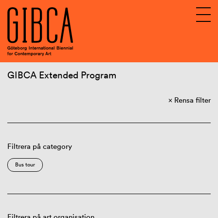
GIBCA Extended Program
Sv
En
Rensa filter
About GIBCA Extended
Extended program
Archive
Filtrera på category
Bus tour
Filtrera på art organisation