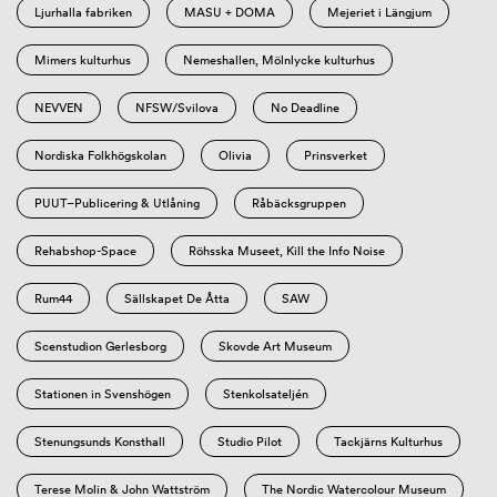
Ljurhalla fabriken
MASU + DOMA
Mejeriet i Längjum
Mimers kulturhus
Nemeshallen, Mölnlycke kulturhus
NEVVEN
NFSW/Svilova
No Deadline
Nordiska Folkhögskolan
Olivia
Prinsverket
PUUT–Publicering & Utlåning
Råbäcksgruppen
Rehabshop-Space
Röhsska Museet, Kill the Info Noise
Rum44
Sällskapet De Åtta
SAW
Scenstudion Gerlesborg
Skovde Art Museum
Stationen in Svenshögen
Stenkolsateljén
Stenungsunds Konsthall
Studio Pilot
Tackjärns Kulturhus
Terese Molin & John Wattström
The Nordic Watercolour Museum