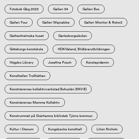
Fotobok Gbg 2023
Galleri 54
Galleri Box
Galleri Four
Galleri Majnabbe
Galleri Monitor & Rotor2
Gathenhielmska huset
Gerlesborgsskolan
Göteborgs konstskola
HDK-Valand, Bildlärarutbildningen
Högsbo Library
Josefina Posch
Konstepidemin
Konsthallen Trollhättan
Konstnärernas kollektivverkstad Bohuslän (KKV-B)
Konstnärernas Mamma Kollektiv
Konstrummet på Skärhamns bibliotek Tjörns kommun
Kultur i Stenum
Kungsbacka konsthall
Lilian Nichols