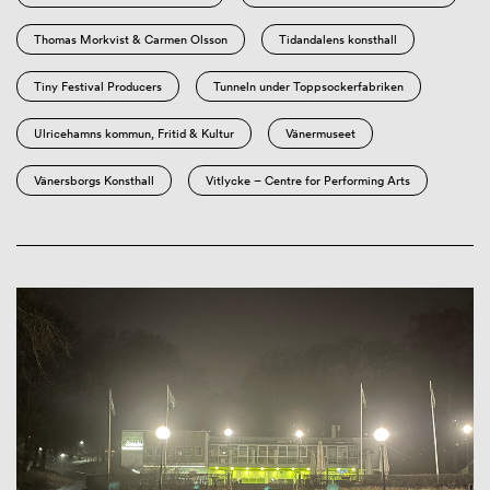
Thomas Morkvist & Carmen Olsson
Tidandalens konsthall
Tiny Festival Producers
Tunneln under Toppsockerfabriken
Ulricehamns kommun, Fritid & Kultur
Vänermuseet
Vänersborgs Konsthall
Vitlycke – Centre for Performing Arts