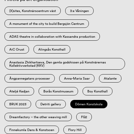
(X)sites, Konstnärscentrum väst
3:e Våningen
A monument of the city to build Bergsjön Centrum
ADAS theatre in collaboration with Kassandra production
AiC Orust
Alingsås Konsthall
Anastasia Zhikhartseva, Den gamla godshissen på Konstnärernas
Kollektivverkstad (KKV)
Ångpannegatans processer
Anna-Maria Saar
Atalante
Ateljé Kedjan
Borås Konstmuseum
Boy Konsthall
BRUK 2023
Detriti gallery
Dômen Konstskola
Dreamfactory – the other weaving mill
FG2
Finnekumla Dans & Konstscen
Flory Hill