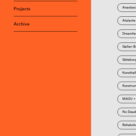
Anastasi
Projects
Atalante
Archive
Dreamfac
Galleri B
Göteborg
Konsthall
Konstrum
MASU +
No Dead
Rehabsh