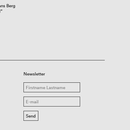
ans Berg
d”
Newsletter