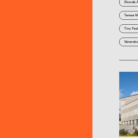
Skovde 
Terese M
Tiny Fes
Vänersbo