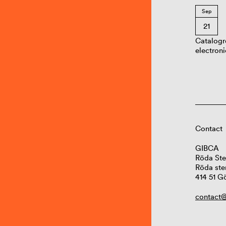
Sep
21
Catalogr
electroni
Contact
GIBCA
Röda Ste
Röda ste
414 51 G
contact@