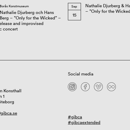
Nathalie Djurberg & H
Borås Konstmuseum
Sep
– ”Only for the Wicke
Nathalie Djurberg och Hans
15
Berg – ”Only for the Wicked” –
elease and improvised
c concert
Social media
n Konsthall
n 1
öteborg
gibca.se
#gibca
#gibcaextended