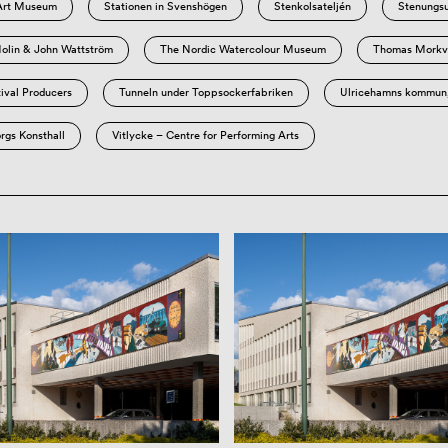
Art Museum
Stationen in Svenshögen
Stenkolsateljén
Stenungsu
olin & John Wattström
The Nordic Watercolour Museum
Thomas Morkvi
tival Producers
Tunneln under Toppsockerfabriken
Ulricehamns kommun, 
rgs Konsthall
Vitlycke – Centre for Performing Arts