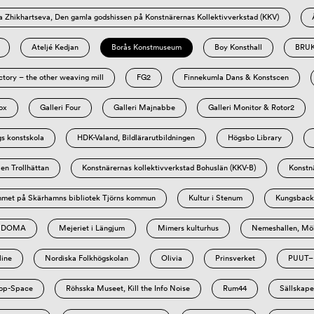
a Zhikhartseva, Den gamla godshissen på Konstnärernas Kollektivverkstad (KKV)
Ateljé Kedjan
Borås Konstmuseum
Boy Konsthall
BRUK
tory – the other weaving mill
FG2
Finnekumla Dans & Konstscen
ox
Galleri Four
Galleri Majnabbe
Galleri Monitor & Rotor2
s konstskola
HDK-Valand, Bildlärarutbildningen
Högsbo Library
en Trollhättan
Konstnärernas kollektivverkstad Bohuslän (KKV-B)
Konstn
met på Skärhamns bibliotek Tjörns kommun
Kultur i Stenum
Kungsbacka
 DOMA
Mejeriet i Längjum
Mimers kulturhus
Nemeshallen, Möl
line
Nordiska Folkhögskolan
Olivia
Prinsverket
PUUT–P
op-Space
Röhsska Museet, Kill the Info Noise
Rum44
Sällskape