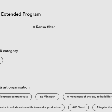
 Extended Program
Rensa filter
på category
på art organisation
, Konstnärscentrum väst
3:e Våningen
A monument of the city to build Be
atre in collaboration with Kassandra production
AiC Orust
Alingsås Kon