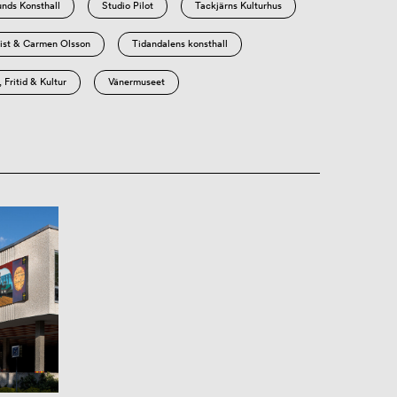
nds Konsthall
Studio Pilot
Tackjärns Kulturhus
st & Carmen Olsson
Tidandalens konsthall
Fritid & Kultur
Vänermuseet