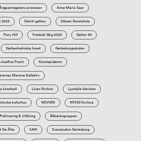
Ångpannegatans processer
Anna-Maria Saar
 2023
Detriti gallery
Dômen Konstskola
Flory Hill
Fotobok Gbg 2023
Galleri 54
Gathenhielmska huset
Gerlesborgsskolan
Josefina Posch
Konstepidemin
ärernas Mamma Kollektiv
 konsthall
Lilian Nichols
Ljurhalla fabriken
nlycke kulturhus
NEVVEN
NFSW/Svilova
ublicering & Utlåning
Råbäcksgruppen
t De Åtta
SAW
Scenstudion Gerlesborg