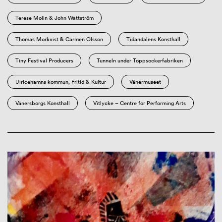
Terese Molin & John Wattström
Thomas Morkvist & Carmen Olsson
Tidandalens Konsthall
Tiny Festival Producers
Tunneln under Toppsockerfabriken
Ulricehamns kommun, Fritid & Kultur
Vänermuseet
Vänersborgs Konsthall
Vitlycke – Centre for Performing Arts