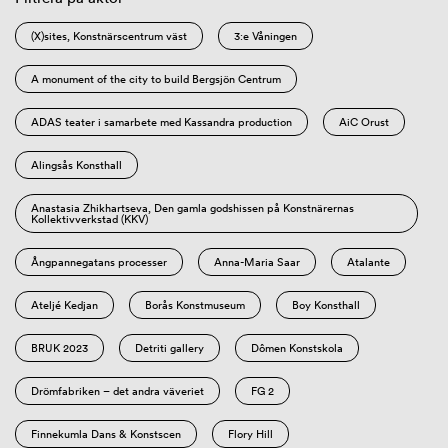
(X)sites, Konstnärscentrum väst
3:e Våningen
A monument of the city to build Bergsjön Centrum
ADAS teater i samarbete med Kassandra production
AiC Orust
Alingsås Konsthall
Anastasia Zhikhartseva, Den gamla godshissen på Konstnärernas
Kollektivverkstad (KKV)
Ångpannegatans processer
Anna-Maria Saar
Atalante
Ateljé Kedjan
Borås Konstmuseum
Boy Konsthall
BRUK 2023
Detriti gallery
Dômen Konstskola
Drömfabriken – det andra väveriet
FG 2
Finnekumla Dans & Konstscen
Flory Hill