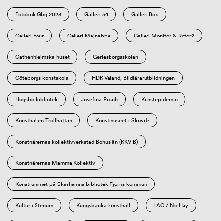
Fotobok Gbg 2023
Galleri 54
Galleri Box
Galleri Four
Galleri Majnabbe
Galleri Monitor & Rotor2
Gathenhielmska huset
Gerlesborgsskolan
Göteborgs konstskola
HDK-Valand, Bildlärarutbildningen
Högsbo bibliotek
Josefina Posch
Konstepidemin
Konsthallen Trollhättan
Konstmuseet i Skövde
Konstnärernas kollektivverkstad Bohuslän (KKV-B)
Konstnärernas Mamma Kollektiv
Konstrummet på Skärhamns bibliotek Tjörns kommun
Kultur i Stenum
Kungsbacka konsthall
LAC / No Hay