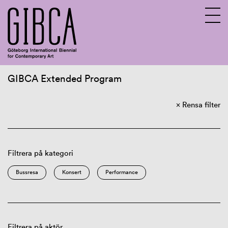
GIBCA Extended Program
Sv
En
Rensa filter
Om GIBCA Extended
Nätverket
Arkiv
Filtrera på kategori
Bussresa
Konsert
Performance
Filtrera på aktör