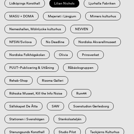
Lidköpings Konsthall
Lilian Nichols
Ljurhalla Fabriken
MASU + DOMA
Mejeriet i Längjum
Mimers kulturhus
Nemeshallen, Mölnlycke kulturhus
NEVVEN
NFSW/Svilova
No Deadline
Nordiska Akvarellmuseet
Nordiska Folkhögskolan
Olivia
Prinsverket
PUUT–Publicering & Utlåning
Råbäcksgruppen
Rehab-Shop
Rizoma Galleri
Röhsska Museet, Kill the Info Noise
Rum44
Sällskapet De Åtta
SAW
Scenstudion Gerlesborg
Stationen i Svenshögen
Stenkolsateljén
Stenungsunds Konsthall
Studio Pilot
Tackjärns Kulturhus