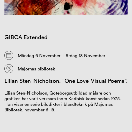
GIBCA Extended
Måndag 6 November–Lördag 18 November
Majornas bibliotek
Lilian Sten-Nicholson
. ”
One
Love-Visual Poems”.
Lilian
Sten-Nicholson
,
G
ö
teborgsutbildad
m
å
lare och
grafiker
,
har
varit verksam inom Karibisk konst sedan 1975
.
Hon
visar
en serie
bild
dikter i blandteknik p
å
Majornas
Bibliotek
,
november
6-18
.