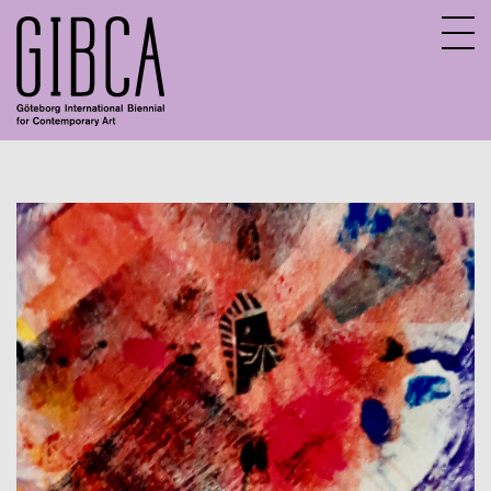
Sv
En
Om GIBCA Extended
Nätverket
Arkiv