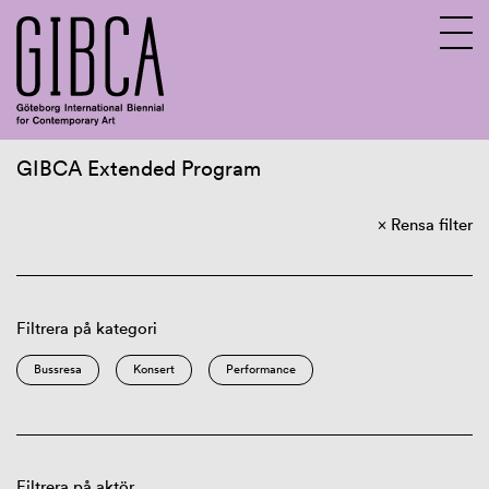
GIBCA Extended Program
Sv
En
Rensa filter
Om GIBCA Extended
Nätverket
Arkiv
Filtrera på kategori
Bussresa
Konsert
Performance
Filtrera på aktör