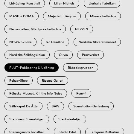
Lidköpings Konsthall
Lilian Nichols
Ljurhalla Fabriken
MASU + DOMA
Mejeriet i Längjum
Mimers kulturhus
Nemeshallen, Mölnlycke kulturhus
NEVVEN
NFSW/Svilova
No Deadline
Nordiska Akvarellmuseet
Nordiska Folkhögskolan
Olivia
Prinsverket
PUUT–Publicering & Utlåning
Råbäcksgruppen
Rehab-Shop
Rizoma Galleri
Röhsska Museet, Kill the Info Noise
Rum44
Sällskapet De Åtta
SAW
Scenstudion Gerlesborg
Stationen i Svenshögen
Stenkolsateljén
Stenungsunds Konsthall
Studio Pilot
Tackjärns Kulturhus