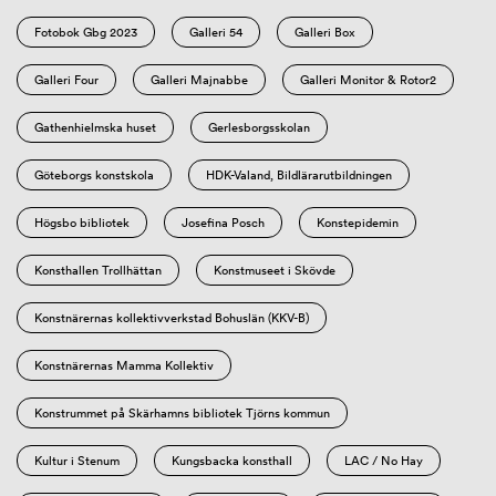
Fotobok Gbg 2023
Galleri 54
Galleri Box
Galleri Four
Galleri Majnabbe
Galleri Monitor & Rotor2
Gathenhielmska huset
Gerlesborgsskolan
Göteborgs konstskola
HDK-Valand, Bildlärarutbildningen
Högsbo bibliotek
Josefina Posch
Konstepidemin
Konsthallen Trollhättan
Konstmuseet i Skövde
Konstnärernas kollektivverkstad Bohuslän (KKV-B)
Konstnärernas Mamma Kollektiv
Konstrummet på Skärhamns bibliotek Tjörns kommun
Kultur i Stenum
Kungsbacka konsthall
LAC / No Hay