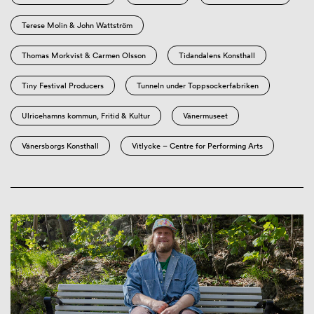
Terese Molin & John Wattström
Thomas Morkvist & Carmen Olsson
Tidandalens Konsthall
Tiny Festival Producers
Tunneln under Toppsockerfabriken
Ulricehamns kommun, Fritid & Kultur
Vänermuseet
Vänersborgs Konsthall
Vitlycke – Centre for Performing Arts