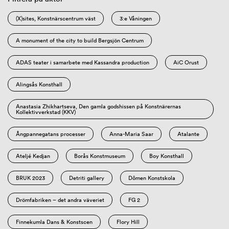
(X)sites, Konstnärscentrum väst
3:e Våningen
A monument of the city to build Bergsjön Centrum
ADAS teater i samarbete med Kassandra production
AiC Orust
Alingsås Konsthall
Anastasia Zhikhartseva, Den gamla godshissen på Konstnärernas
Kollektivverkstad (KKV)
Ångpannegatans processer
Anna-Maria Saar
Atalante
Ateljé Kedjan
Borås Konstmuseum
Boy Konsthall
BRUK 2023
Detriti gallery
Dômen Konstskola
Drömfabriken – det andra väveriet
FG 2
Finnekumla Dans & Konstscen
Flory Hill