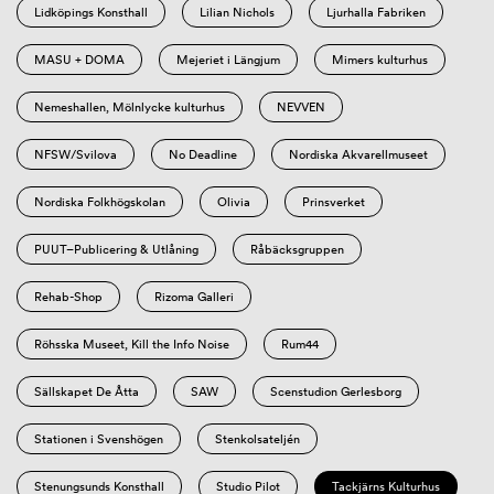
Lidköpings Konsthall
Lilian Nichols
Ljurhalla Fabriken
MASU + DOMA
Mejeriet i Längjum
Mimers kulturhus
Nemeshallen, Mölnlycke kulturhus
NEVVEN
NFSW/Svilova
No Deadline
Nordiska Akvarellmuseet
Nordiska Folkhögskolan
Olivia
Prinsverket
PUUT–Publicering & Utlåning
Råbäcksgruppen
Rehab-Shop
Rizoma Galleri
Röhsska Museet, Kill the Info Noise
Rum44
Sällskapet De Åtta
SAW
Scenstudion Gerlesborg
Stationen i Svenshögen
Stenkolsateljén
Stenungsunds Konsthall
Studio Pilot
Tackjärns Kulturhus