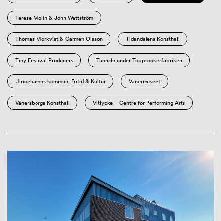
Terese Molin & John Wattström
Thomas Morkvist & Carmen Olsson
Tidandalens Konsthall
Tiny Festival Producers
Tunneln under Toppsockerfabriken
Ulricehamns kommun, Fritid & Kultur
Vänermuseet
Vänersborgs Konsthall
Vitlycke – Centre for Performing Arts