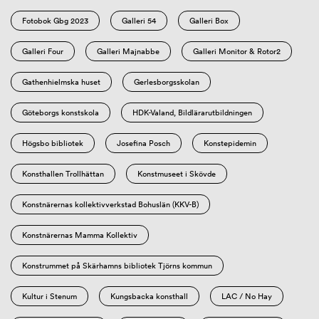
Fotobok Gbg 2023
Galleri 54
Galleri Box
Galleri Four
Galleri Majnabbe
Galleri Monitor & Rotor2
Gathenhielmska huset
Gerlesborgsskolan
Göteborgs konstskola
HDK-Valand, Bildlärarutbildningen
Högsbo bibliotek
Josefina Posch
Konstepidemin
Konsthallen Trollhättan
Konstmuseet i Skövde
Konstnärernas kollektivverkstad Bohuslän (KKV-B)
Konstnärernas Mamma Kollektiv
Konstrummet på Skärhamns bibliotek Tjörns kommun
Kultur i Stenum
Kungsbacka konsthall
LAC / No Hay