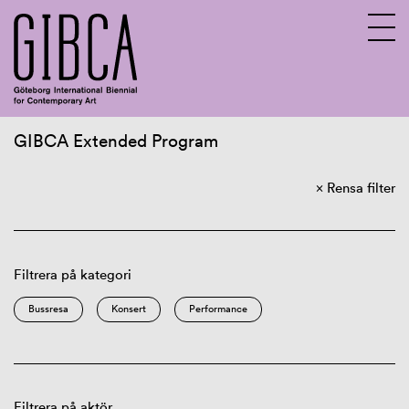
GIBCA Extended Program
Sv
En
Rensa filter
Om GIBCA Extended
Nätverket
Arkiv
Filtrera på kategori
Bussresa
Konsert
Performance
Filtrera på aktör