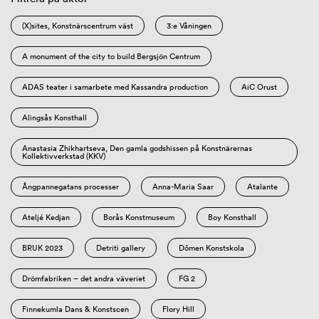
(X)sites, Konstnärscentrum väst
3:e Våningen
A monument of the city to build Bergsjön Centrum
ADAS teater i samarbete med Kassandra production
AiC Orust
Alingsås Konsthall
Anastasia Zhikhartseva, Den gamla godshissen på Konstnärernas
Kollektivverkstad (KKV)
Ångpannegatans processer
Anna-Maria Saar
Atalante
Ateljé Kedjan
Borås Konstmuseum
Boy Konsthall
BRUK 2023
Detriti gallery
Dômen Konstskola
Drömfabriken – det andra väveriet
FG 2
Finnekumla Dans & Konstscen
Flory Hill