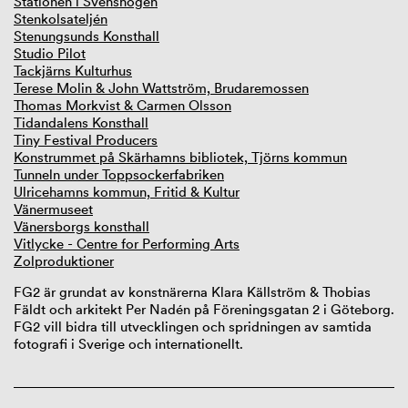
Stationen i Svenshögen
Stenkolsateljén
Stenungsunds Konsthall
Studio Pilot
Tackjärns Kulturhus
Terese Molin & John Wattström, Brudaremossen
Thomas Morkvist & Carmen Olsson
Tidandalens Konsthall
Tiny Festival Producers
Konstrummet på Skärhamns bibliotek, Tjörns kommun
Tunneln under Toppsockerfabriken
Ulricehamns kommun, Fritid & Kultur
Vänermuseet
Vänersborgs konsthall
Vitlycke - Centre for Performing Arts
Zolproduktioner
FG2 är grundat av konstnärerna Klara Källström & Thobias
Fäldt och arkitekt Per Nadén på Föreningsgatan 2 i Göteborg.
FG2 vill bidra till utvecklingen och spridningen av samtida
fotografi i Sverige och internationellt.