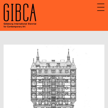
Sv
En
Om GIBCA Extended
Nätverket
Arkiv
GIBCA Extended 2013
GIBCA Extended 2015
GIBCA Extended 2017
GIBCA Extended 2019
GIBCA Extended 2021
GIBCA Extended 2023
Aktörer 2023
Kluster 2023
Program 2023