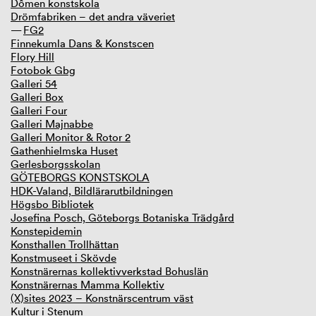
Dômen konstskola
Drömfabriken – det andra väveriet
FG2
Finnekumla Dans & Konstscen
Flory Hill
Fotobok Gbg
Galleri 54
Galleri Box
Galleri Four
Galleri Majnabbe
Galleri Monitor & Rotor 2
Gathenhielmska Huset
Gerlesborgsskolan
GÖTEBORGS KONSTSKOLA
HDK-Valand, Bildlärarutbildningen
Högsbo Bibliotek
Josefina Posch, Göteborgs Botaniska Trädgård
Konstepidemin
Konsthallen Trollhättan
Konstmuseet i Skövde
Konstnärernas kollektivverkstad Bohuslän
Konstnärernas Mamma Kollektiv
(X)sites 2023 – Konstnärscentrum väst
Kultur i Stenum