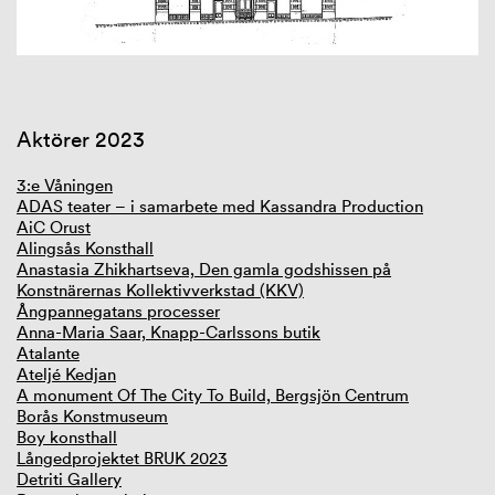
GIBCA Extended 2025
Aktörer 2023
3:e Våningen
ADAS teater – i samarbete med Kassandra Production
AiC Orust
Alingsås Konsthall
Anastasia Zhikhartseva, Den gamla godshissen på
Konstnärernas Kollektivverkstad (KKV)
Ångpannegatans processer
Anna-Maria Saar, Knapp-Carlssons butik
Atalante
Ateljé Kedjan
A monument Of The City To Build, Bergsjön Centrum
Borås Konstmuseum
Boy konsthall
Långedprojektet BRUK 2023
Detriti Gallery