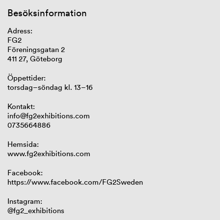
Besöksinformation
Adress:
FG2
Föreningsgatan 2
411 27, Göteborg
Öppettider:
torsdag–söndag kl. 13–16
Kontakt:
info@fg2exhibitions.com
0735664886
Hemsida:
www.fg2exhibitions.com
Facebook:
https://www.facebook.com/FG2Sweden
Instagram:
@fg2_exhibitions