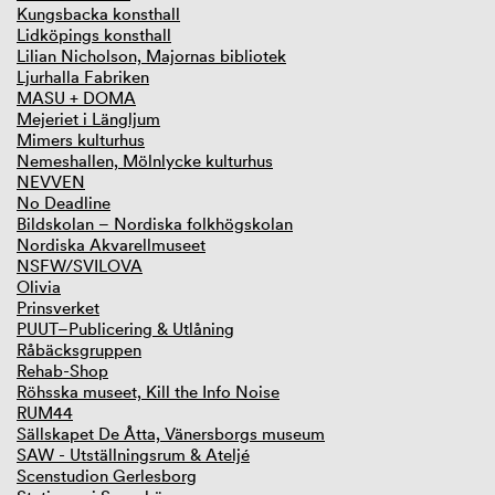
Kungsbacka konsthall
Lidköpings konsthall
Lilian Nicholson, Majornas bibliotek
Ljurhalla Fabriken
MASU + DOMA
Mejeriet i Längljum
Mimers kulturhus
Nemeshallen, Mölnlycke kulturhus
NEVVEN
No Deadline
Bildskolan – Nordiska folkhögskolan
Nordiska Akvarellmuseet
NSFW/SVILOVA
Olivia
Prinsverket
PUUT–Publicering & Utlåning
Råbäcksgruppen
Rehab-Shop
Röhsska museet, Kill the Info Noise
RUM44
Sällskapet De Åtta, Vänersborgs museum
SAW - Utställningsrum & Ateljé
Scenstudion Gerlesborg