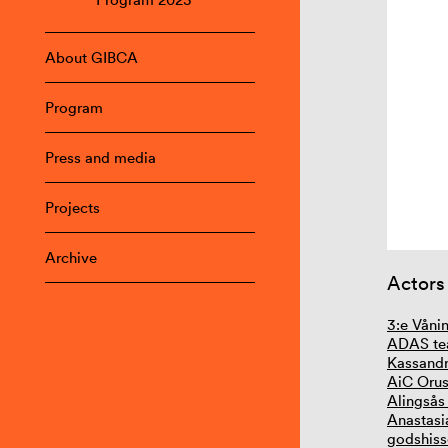
About GIBCA
Program
Press and media
Projects
Archive
Actors
3:e Våni
ADAS tea
Kassandr
AiC Orus
Alingsås
Anastasi
godshiss