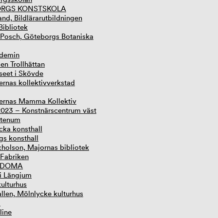
RGS KONSTSKOLA
nd, Bildlärarutbildningen
ibliotek
 Posch, Göteborgs Botaniska
idemin
en Trollhättan
eet i Skövde
ernas kollektivverkstad
ernas Mamma Kollektiv
 2023 – Konstnärscentrum väst
 Stenum
ka konsthall
gs konsthall
cholson, Majornas bibliotek
 Fabriken
 DOMA
 i Längjum
ulturhus
len, Mölnlycke kulturhus
N
line