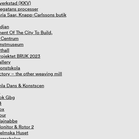
vverkstad (KKV)
egatans processer
ia Saar, Knapp-Carlssons butik
edjan
nt Of The City To Build,
 Centrum
onstmuseum
thall
rojektet BRUK 2023
allery
onstskola
tory – the other weaving mill
la Dans & Konstscen
l
ok Gbg
4
Box
our
Majnabbe
Monitor & Rotor 2
elmska Huset
rgsskolan