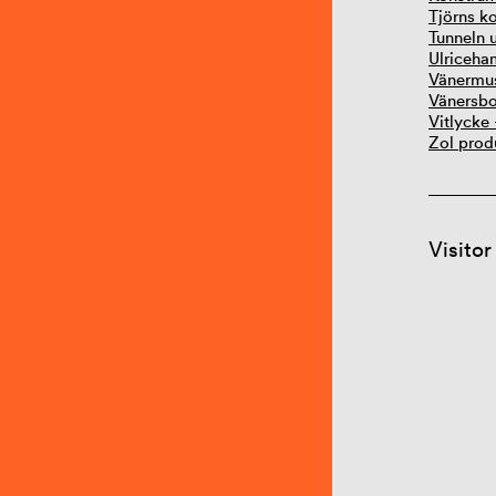
Tjörns 
Tunneln 
Ulriceha
Vänermu
Vänersbo
Vitlycke 
Zol prod
Visitor