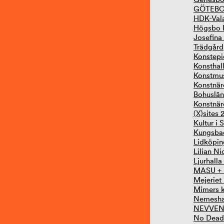
GÖTEBO
HDK-Vala
Högsbo B
Josefina
Trädgård
Konstep
Konsthall
Konstmus
Konstnär
Bohuslän
Konstnär
(X)sites
Kultur i
Kungsbac
Lidköpin
Lilian Ni
Ljurhalla
MASU +
Mejeriet
Mimers k
Nemeshal
NEVVE
No Dead