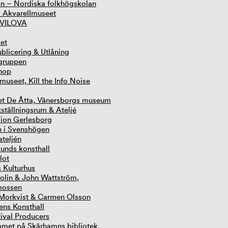
an – Nordiska folkhögskolan
 Akvarellmuseet
VILOVA
ket
licering & Utlåning
gruppen
hop
museet, Kill the Info Noise
et De Åtta, Vänersborgs museum
ställningsrum & Ateljé
ion Gerlesborg
n i Svenshögen
ateljén
unds konsthall
lot
s Kulturhus
olin & John Wattström,
mossen
Morkvist & Carmen Olsson
ens Konsthall
tival Producers
met på Skärhamns bibliotek,