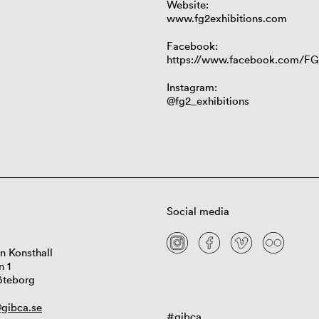
Website:
www.fg2exhibitions.com
Facebook:
https://www.facebook.com/F
Instagram:
@fg2_exhibitions
Social media
n Konsthall
n 1
öteborg
gibca.se
#gibca