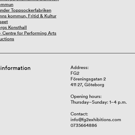
kommun
under Toppsockerfabriken
mns kommun, Fritid & Kultur
seet
rgs Konsthall
- Centre for Performing Arts
uctions
 information
Address:
FG2
Föreningsgatan 2
411 27, Göteborg
Opening hours:
Thursday–Sunday: 1–4 p.m.
Contact:
info@fg2exhibitions.com
0735664886