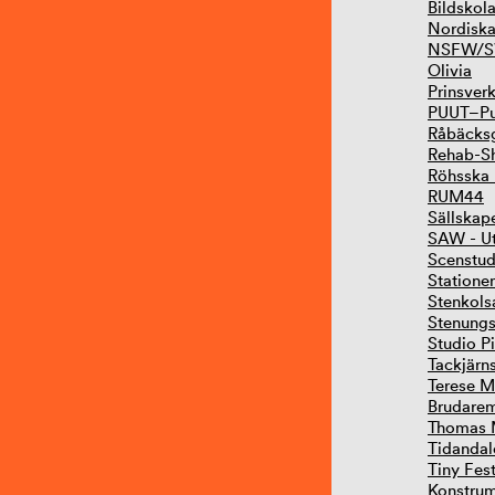
Bildskol
Nordiska
NSFW/S
Olivia
Prinsver
PUUT–Pub
Råbäcks
Rehab-S
Röhsska 
RUM44
Sällskap
SAW - Ut
Scenstud
Statione
Stenkols
Stenungs
Studio Pi
Tackjärn
Terese M
Brudare
Thomas 
Tidandal
Tiny Fes
Konstrum