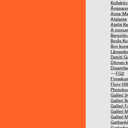
Kollekti
Ångpann
Anna-Mar
Atalante
Ateljé K
A monume
Bergsjön
Borås K
Boy kons
Långedp
Detriti G
Dômen k
Dreamfac
FG2
Finnekum
Flory Hil
Photobo
Galleri 5
Galleri 
Galleri F
Galleri 
Galleri 
Gathenhi
Gerlesbo