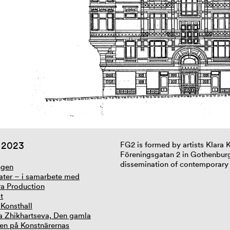
 2023
FG2 is formed by artists Klara 
Föreningsgatan 2 in Gothenburg
dissemination of contemporary 
ngen
ter – i samarbete med
a Production
t
 Konsthall
a Zhikhartseva, Den gamla
en på Konstnärernas