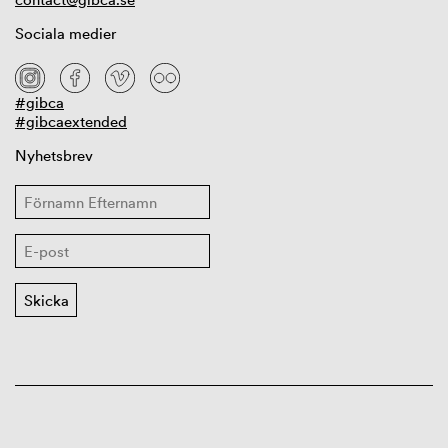
Sociala medier
#gibca
#gibcaextended
Nyhetsbrev
GIBCA arrangeras av Röda Sten Konsthall med stöd från