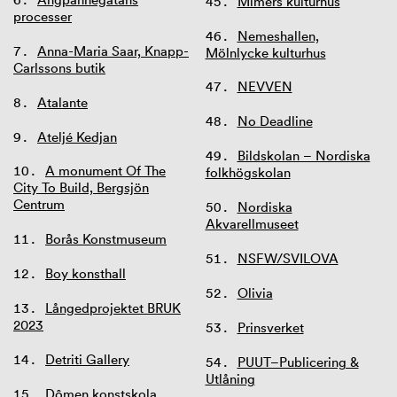
Mimers kulturhus
processer
Nemeshallen,
Anna-Maria Saar, Knapp-
Mölnlycke kulturhus
Carlssons butik
NEVVEN
Atalante
No Deadline
Ateljé Kedjan
Bildskolan – Nordiska
A monument Of The
folkhögskolan
City To Build, Bergsjön
Centrum
Nordiska
Akvarellmuseet
Borås Konstmuseum
NSFW/SVILOVA
Boy konsthall
Olivia
Långedprojektet BRUK
2023
Prinsverket
Detriti Gallery
PUUT–Publicering &
Utlåning
Dômen konstskola