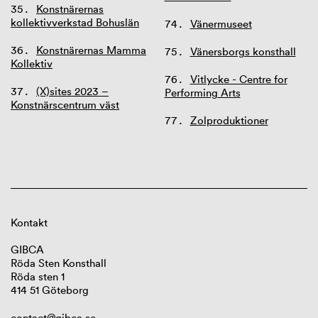
Konstnärernas
kollektivverkstad Bohuslän
Vänermuseet
Konstnärernas Mamma
Vänersborgs konsthall
Kollektiv
Vitlycke - Centre for
(X)sites 2023 –
Performing Arts
Konstnärscentrum väst
Zolproduktioner
Kontakt
GIBCA
Röda Sten Konsthall
Röda sten 1
414 51 Göteborg
contact@gibca.se