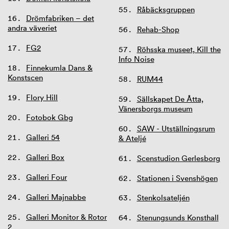
Råbäcksgruppen
Drömfabriken – det
andra väveriet
Rehab-Shop
FG2
Röhsska museet, Kill the
Info Noise
Finnekumla Dans &
Konstscen
RUM44
Flory Hill
Sällskapet De Åtta,
Vänersborgs museum
Fotobok Gbg
SAW - Utställningsrum
Galleri 54
& Ateljé
Galleri Box
Scenstudion Gerlesborg
Galleri Four
Stationen i Svenshögen
Galleri Majnabbe
Stenkolsateljén
Galleri Monitor & Rotor
Stenungsunds Konsthall
2