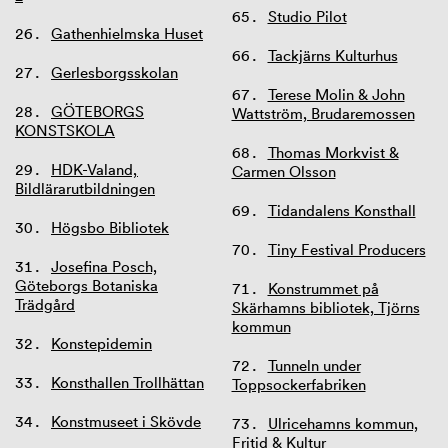
Studio Pilot
Gathenhielmska Huset
Tackjärns Kulturhus
Gerlesborgsskolan
Terese Molin & John
GÖTEBORGS
Wattström, Brudaremossen
KONSTSKOLA
Thomas Morkvist &
HDK-Valand,
Carmen Olsson
Bildlärarutbildningen
Tidandalens Konsthall
Högsbo Bibliotek
Tiny Festival Producers
Josefina Posch,
Göteborgs Botaniska
Konstrummet på
Trädgård
Skärhamns bibliotek, Tjörns
kommun
Konstepidemin
Tunneln under
Konsthallen Trollhättan
Toppsockerfabriken
Konstmuseet i Skövde
Ulricehamns kommun,
Fritid & Kultur