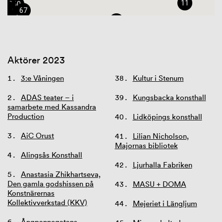
11
6
66
63
60
7
GIBCA Extended 2025
20
25
28
36
29
57
67
56
26
51
53
8
14
22
23
17
8
47
4
1
21
65
54
32
2
2
15
31
30
12
46
7
Aktörer 2023
43
3:e Våningen
Kultur i Stenum
39
ADAS teater – i
Kungsbacka konsthall
samarbete med Kassandra
Production
Lidköpings konsthall
AiC Orust
Lilian Nicholson,
Majornas bibliotek
Alingsås Konsthall
Ljurhalla Fabriken
Anastasia Zhikhartseva,
Den gamla godshissen på
MASU + DOMA
Konstnärernas
Kollektivverkstad (KKV)
Mejeriet i Längljum
Ångpannegatans