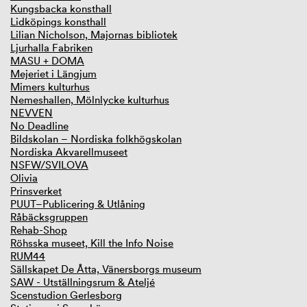
Kungsbacka konsthall
Lidköpings konsthall
Lilian Nicholson, Majornas bibliotek
Ljurhalla Fabriken
MASU + DOMA
Mejeriet i Längjum
Mimers kulturhus
Nemeshallen, Mölnlycke kulturhus
NEVVEN
No Deadline
Bildskolan – Nordiska folkhögskolan
Nordiska Akvarellmuseet
NSFW/SVILOVA
Olivia
Prinsverket
PUUT–Publicering & Utlåning
Råbäcksgruppen
Rehab-Shop
Röhsska museet, Kill the Info Noise
RUM44
Sällskapet De Åtta, Vänersborgs museum
SAW - Utställningsrum & Ateljé
Scenstudion Gerlesborg