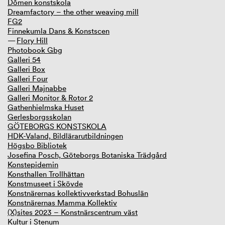
Dômen konstskola
Dreamfactory – the other weaving mill
FG2
Finnekumla Dans & Konstscen
Flory Hill
Photobook Gbg
Galleri 54
Galleri Box
Galleri Four
Galleri Majnabbe
Galleri Monitor & Rotor 2
Gathenhielmska Huset
Gerlesborgsskolan
GÖTEBORGS KONSTSKOLA
HDK-Valand, Bildlärarutbildningen
Högsbo Bibliotek
Josefina Posch, Göteborgs Botaniska Trädgård
Konstepidemin
Konsthallen Trollhättan
Konstmuseet i Skövde
Konstnärernas kollektivverkstad Bohuslän
Konstnärernas Mamma Kollektiv
(X)sites 2023 – Konstnärscentrum väst
Kultur i Stenum