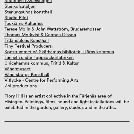
Stationen i Svenshögen
Stenkolsateljén
Stenungsunds konsthall
Studio Pilot
Tackjärns Kulturhus
Terese Molin & John Wattström, Brudaremossen
Thomas Morkvist & Carmen Olsson
Tidandalens Konsthall
Tiny Festival Producers
Konstrummet på Skärhamns bibliotek, Tjörns kommun
Tunneln under Toppsockerfabriken
Ulricehamns kommun, Fritid & Kultur
Vänermuseet
Vänersborgs Konsthall
Vitlycke - Centre for Performing Arts
Zol productions
Flory
Hill is an artist
collective
in the Färjenäs area
of
Hisingen.
P
aintings
, films,
sound and
light
installations
will
be
exhibited
in the garden,
gallery
, studios and in the
attic
.