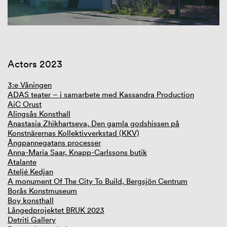
Actors 2023
3:e Våningen
ADAS teater – i samarbete med Kassandra Production
AiC Orust
Alingsås Konsthall
Anastasia Zhikhartseva, Den gamla godshissen på
Konstnärernas Kollektivverkstad (KKV)
Ångpannegatans processer
Anna-Maria Saar, Knapp-Carlssons butik
Atalante
Ateljé Kedjan
A monument Of The City To Build, Bergsjön Centrum
Borås Konstmuseum
Boy konsthall
Långedprojektet BRUK 2023
Detriti Gallery