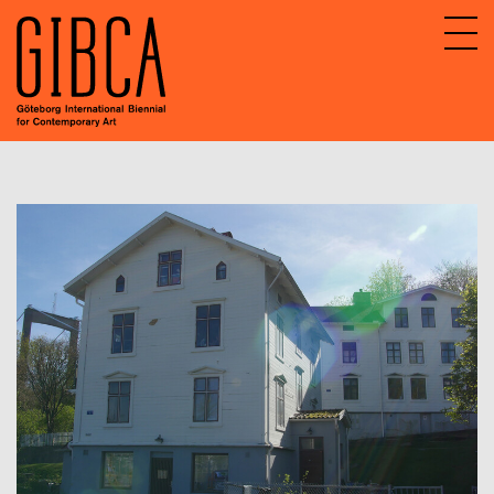
Sv
En
About GIBCA Extended
Extended program
Archive
Participating venues 2025
GIBCA Extended 2015
GIBCA Extended 2017
GIBCA Extended 2019
GIBCA Extended 2013
GIBCA Extended 2021
GIBCA Extended 2023
Actors 2023
Program 2023