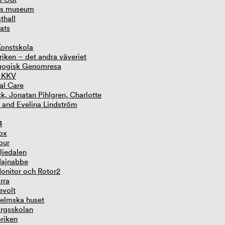
ns museum
thall
ats
onstskola
iken – det andra väveriet
gogisk Genomresa
y KKV
al Care
k, Jonatan Pihlgren, Charlotte
h and Evelina Lindström
4
Box
our
iljedalen
Majnabbe
Monitor och Rotor2
irra
evolt
elmska huset
rgsskolan
riken