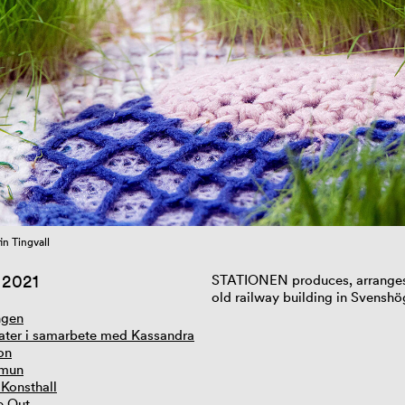
in Tingvall
 2021
STATIONEN
produces
,
arrange
old
railway
building
in Svenshö
ngen
ter i samarbete med Kassandra
on
mun
 Konsthall
e Out