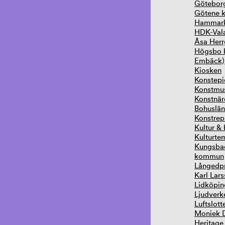
Göteborg
Götene 
Hammarku
HDK-Vala
Åsa Herr
Högsbo b
Embäck)
Kiosken
Konstep
Konstmus
Konstnär
Bohuslän
Konstrep
Kultur &
Kulturte
Kungsbac
kommun
Långedpr
Karl Lar
Lidköpin
Ljudverk
Luftslott
Moniek Dr
Heritage 