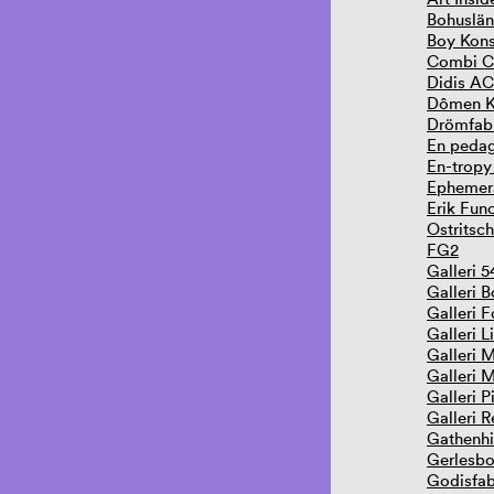
Bohuslä
Boy Kons
Combi C
Didis AC
Dômen K
Drömfabr
En peda
En-trop
Ephemer
Erik Func
Ostritsc
FG2
Galleri 5
Galleri 
Galleri F
Galleri L
Galleri 
Galleri 
Galleri P
Galleri R
Gathenhi
Gerlesbo
Godisfab