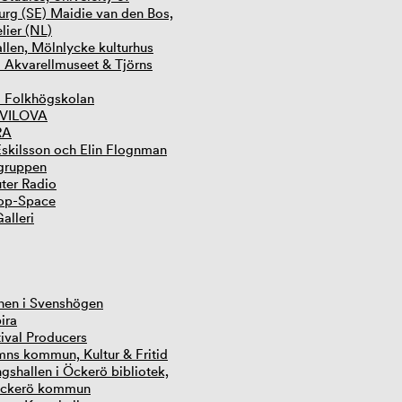
rg (SE) Maidie van den Bos,
lier (NL)
len, Mölnlycke kulturhus
 Akvarellmuseet & Tjörns
 Folkhögskolan
VILOVA
RA
 Eskilsson och Elin Flognman
gruppen
ter Radio
op-Space
alleri
onen i Svenshögen
ira
tival Producers
mns kommun, Kultur & Fritid
ngshallen i Öckerö bibliotek,
Öckerö kommun