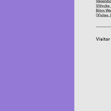
Vänersbo
Vitlycke
Björn We
(X)sites
Visitor