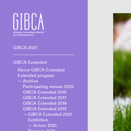
GIBCA 2027
GIBCA Extended
About GIBCA Extended
Extended program
Archive
Participating venues 2025
GIBCA Extended 2015
GIBCA Extended 2017
GIBCA Extended 2019
GIBCA Extended 2013
GIBCA Extended 2021
Exhibition
Actors 2021
Program 2021