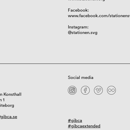
Facebook:
www.facebook.com/stationens
Instagram:
@stationen.svg
Social media
n Konsthall
n 1
öteborg
gibca.se
#gibca
#gibcaextended