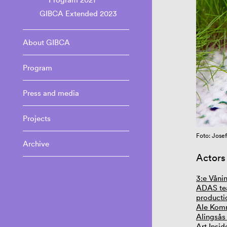
GIBCA Extended 2023
About GIBCA
Program
Press and media
Projects
Foto: Josef
Archive
Actors
3:e Våni
ADAS tea
producti
Ale Kom
Alingsås
Art Insid