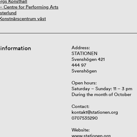
rgs Konsthall
 – Centre for Performing Arts
sterlund
, Konstnärscentrum väst
 information
Address:
STATIONEN
Svenshögen 421
444 97
Svenshögen
Open hours:
Saturday – Sunday: 11 – 3 pm
During the month of October
Contact:
kontakt@stationen.org
0707535290
Website:
www.stationen.org