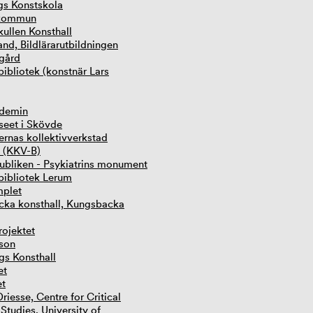
s Konstskola
kommun
llen Konsthall
nd, Bildlärarutbildningen
gård
ibliotek (konstnär Lars
idemin
eet i Skövde
ernas kollektivverkstad
 (KKV-B)
ubliken - Psykiatrins monument
 bibliotek Lerum
mplet
ka konsthall, Kungsbacka
ojektet
sson
gs Konsthall
et
et
iesse, Centre for Critical
Studies, University of