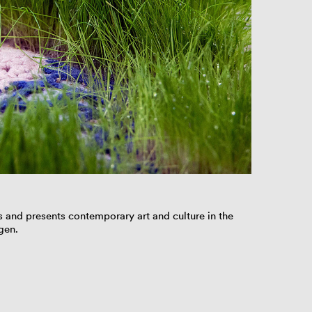
s
and presents
contemporary
art and
culture
in the
gen.