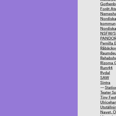
Gothenbu
Forêt Ate
Nemeshal
Nordiska
kommun
Nordiska
NSFW/S
PANDO
Pernilla
Råbäcks
Raumdeu
Rehabsh
Rizoma G
Rum44
Rydal
SAW
Sintra
Stati
Teater Sp
Tiny Fes
Ulriceha
Utställni
Navet, 