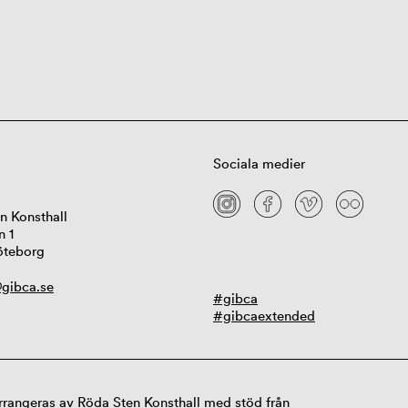
Sociala medier
n Konsthall
n 1
öteborg
gibca.se
#gibca
#gibcaextended
rangeras av Röda Sten Konsthall med stöd från