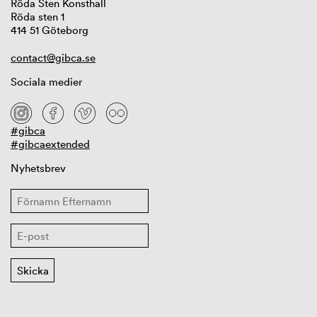
Röda Sten Konsthall
Röda sten 1
414 51 Göteborg
contact@gibca.se
Sociala medier
#gibca
#gibcaextended
Nyhetsbrev