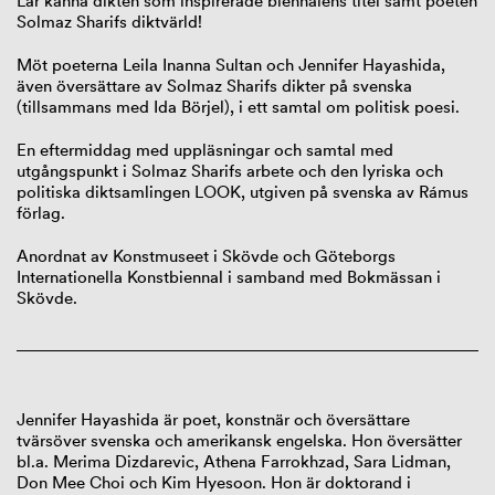
Lär känna dikten som inspirerade biennalens titel samt poeten
Solmaz Sharifs diktvärld!
Möt poeterna Leila Inanna Sultan och Jennifer Hayashida,
även översättare av Solmaz Sharifs dikter på svenska
(tillsammans med Ida Börjel), i ett samtal om politisk poesi.
En eftermiddag med uppläsningar och samtal med
utgångspunkt i Solmaz Sharifs arbete och den lyriska och
politiska diktsamlingen LOOK, utgiven på svenska av Rámus
förlag.
Anordnat av Konstmuseet i Skövde och Göteborgs
Internationella Konstbiennal i samband med Bokmässan i
Skövde.
Jennifer Hayashida
är poet, konstnär och översättare
tvärsöver svenska och amerikansk engelska. Hon översätter
bl.a. Merima Dizdarevic, Athena Farrokhzad, Sara Lidman,
Don Mee Choi och Kim Hyesoon. Hon är doktorand i