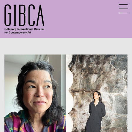
Sv
En
Aktuella program
Digitalt program
Tidigare program
Barn och unga