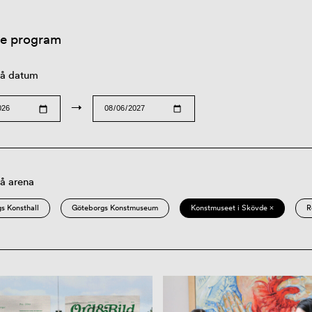
re program
 på datum
→
på arena
s Konsthall
Göteborgs Konstmuseum
Konstmuseet i Skövde ×
R