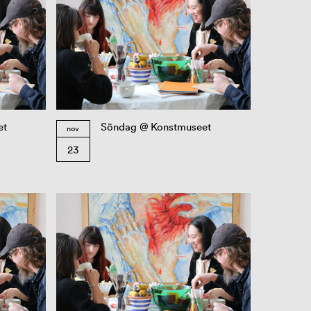
et
Söndag @ Konstmuseet
nov
23