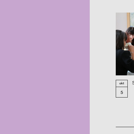
okt
5