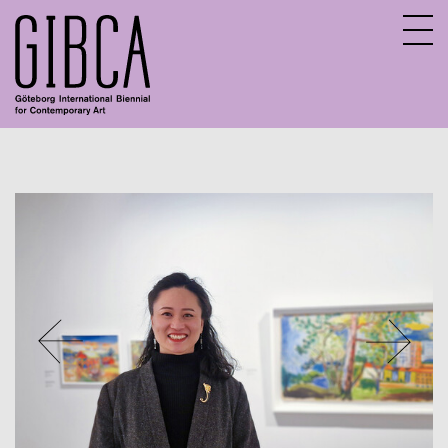
Sv
En
Aktuella program
Digitalt program
Tidigare program
Barn och unga