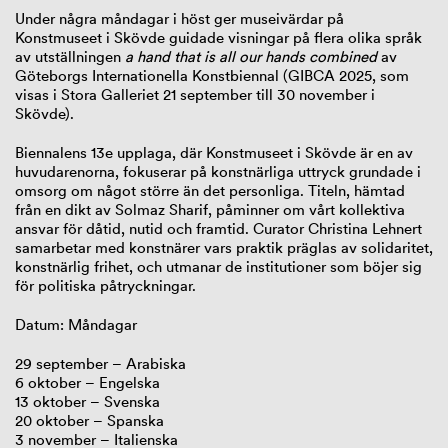
Under några måndagar i höst ger museivärdar på
Konstmuseet i Skövde guidade visningar på flera olika språk
av utställningen
a hand that is all our hands combined
av
Göteborgs Internationella Konstbiennal (GIBCA 2025, som
visas i Stora Galleriet 21 september till 30 november i
Skövde).
Biennalens 13e upplaga, där Konstmuseet i Skövde är en av
huvudarenorna, fokuserar på konstnärliga uttryck grundade i
omsorg om något större än det personliga. Titeln, hämtad
från en dikt av Solmaz Sharif, påminner om vårt kollektiva
ansvar för dåtid, nutid och framtid. Curator Christina Lehnert
samarbetar med konstnärer vars praktik präglas av solidaritet,
konstnärlig frihet, och utmanar de institutioner som böjer sig
för politiska påtryckningar.
Datum: Måndagar
29 september – Arabiska
6 oktober – Engelska
13 oktober – Svenska
20 oktober – Spanska
3 november – Italienska