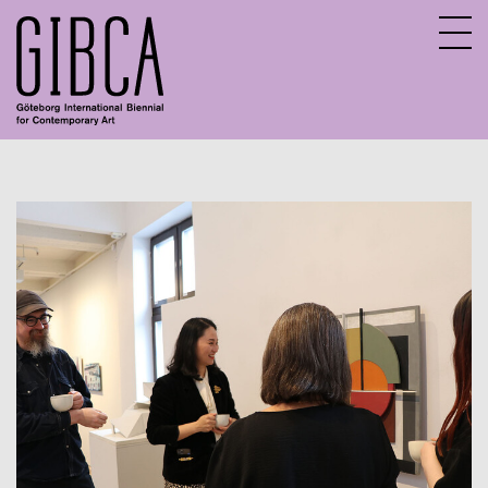
Sv
En
Aktuella program
Digitalt program
Tidigare program
Barn och unga