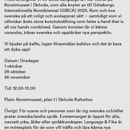
Konstmuseet i Skövde, som alla knyter an till Göteborgs
Internationella Konstbiennal (GIBCA) 2025. Kom och öva
svenska på ett roligt och avslappnat sätt – samtidigt som vi
utforskar årets stora konstutställning som heter a hand that is
all our hands combined. Genom konsten lär vi känna
varandra, tränar svenska och upptäcker nya perspektiv.
Vi bjuder på kaffe, ingen föranmälan behövs och det är bara
att dyka upp!
Datum: Onsdagar
1 oktober
29 oktober
26 november
Tid: 12.00-13.00
Plats: Konstmuseet, plan 1 i Skövde Kulturhus
Övrigt: För vuxna och personer som lär sig svenska och/eller
pratar svenska/andra språk. Evenemanget är öppet för alla,
oavsett yrke, ålder eller språkkunskaper. Language & Fika är
en mötesplats för de som vill träffa och lära känna nya