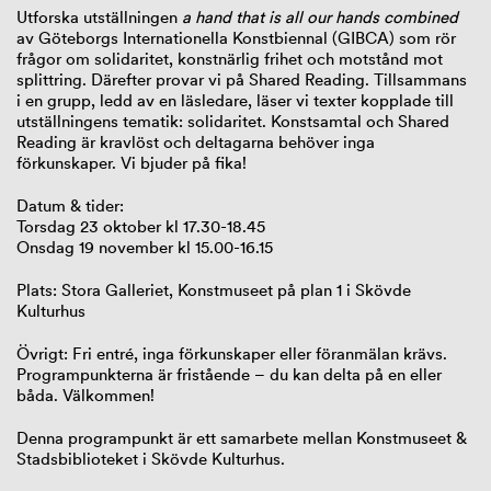
Utforska utställningen
a hand that is all our hands combined
av Göteborgs Internationella Konstbiennal (GIBCA) som rör
frågor om solidaritet, konstnärlig frihet och motstånd mot
splittring. Därefter provar vi på Shared Reading. Tillsammans
i en grupp, ledd av en läsledare, läser vi texter kopplade till
utställningens tematik: solidaritet. Konstsamtal och Shared
Reading är kravlöst och deltagarna behöver inga
förkunskaper. Vi bjuder på fika!
Datum & tider:
Torsdag 23 oktober kl 17.30-18.45
Onsdag 19 november kl 15.00-16.15
Plats: Stora Galleriet, Konstmuseet på plan 1 i Skövde
Kulturhus
Övrigt: Fri entré, inga förkunskaper eller föranmälan krävs.
Programpunkterna är fristående – du kan delta på en eller
båda. Välkommen!
Denna programpunkt är ett samarbete mellan Konstmuseet &
Stadsbiblioteket i Skövde Kulturhus.