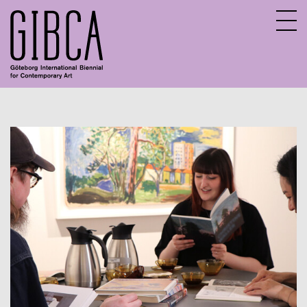
Sv
En
Aktuella program
Digitalt program
Tidigare program
Barn och unga