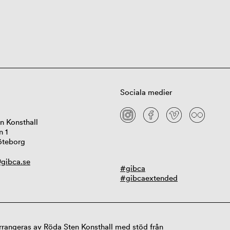
Sociala medier
n Konsthall
n 1
öteborg
gibca.se
#gibca
#gibcaextended
rangeras av Röda Sten Konsthall med stöd från