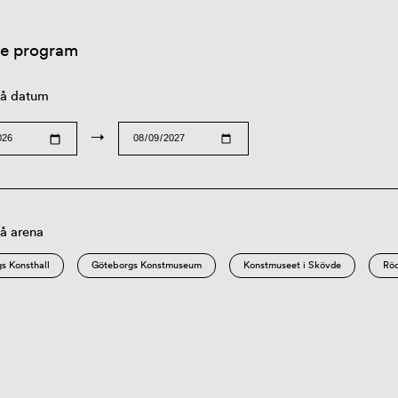
re program
 på datum
→
på arena
s Konsthall
Göteborgs Konstmuseum
Konstmuseet i Skövde
Röd